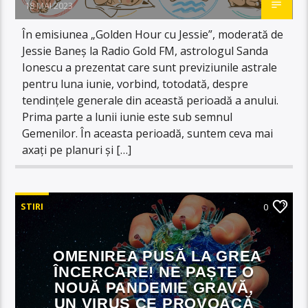
18 MAI 2023
În emisiunea „Golden Hour cu Jessie”, moderată de
Jessie Baneș la Radio Gold FM, astrologul Sanda
Ionescu a prezentat care sunt previziunile astrale
pentru luna iunie, vorbind, totodată, despre
tendințele generale din această perioadă a anului.
Prima parte a lunii iunie este sub semnul
Gemenilor. În aceasta perioadă, suntem ceva mai
axați pe planuri și […]
STIRI
0
OMENIREA PUSĂ LA GREA
ÎNCERCARE! NE PAȘTE O
NOUĂ PANDEMIE GRAVĂ,
UN VIRUS CE PROVOACĂ