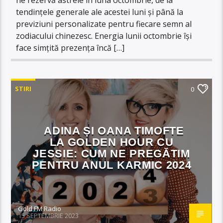
tendințele generale ale acestei luni și până la
previziuni personalizate pentru fiecare semn al
zodiacului chinezesc. Energia lunii octombrie își
face simțită prezența încă […]
STIRI
0
ADINA ȘI OANA TIMOFTE
LA GOLDEN HOUR CU
JESSIE: CUM NE PREGĂTIM
PENTRU ANUL KARMIC 2024
Gold FM Radio
15 SEPTEMBRIE 2023