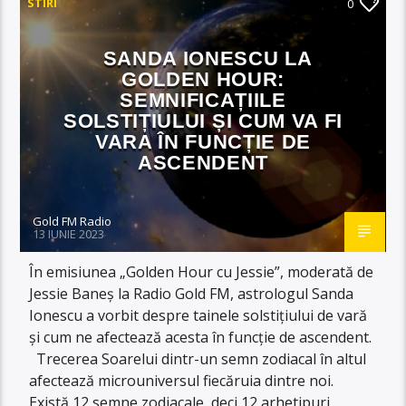
STIRI
0
SANDA IONESCU LA
GOLDEN HOUR:
SEMNIFICAȚIILE
SOLSTIȚIULUI ȘI CUM VA FI
VARA ÎN FUNCȚIE DE
ASCENDENT
Gold FM Radio
13 IUNIE 2023
În emisiunea „Golden Hour cu Jessie”, moderată de
Jessie Baneș la Radio Gold FM, astrologul Sanda
Ionescu a vorbit despre tainele solstițiului de vară
și cum ne afectează acesta în funcție de ascendent.
Trecerea Soarelui dintr-un semn zodiacal în altul
afectează microuniversul fiecăruia dintre noi.
Există 12 semne zodiacale, deci 12 arhetipuri