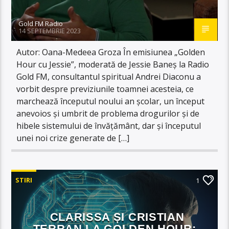
Gold FM Radio
14 SEPTEMBRIE 2023
Autor: Oana-Medeea Groza În emisiunea „Golden
Hour cu Jessie”, moderată de Jessie Baneș la Radio
Gold FM, consultantul spiritual Andrei Diaconu a
vorbit despre previziunile toamnei acesteia, ce
marchează începutul noului an școlar, un început
anevoios și umbrit de problema drogurilor și de
hibele sistemului de învățământ, dar și începutul
unei noi crize generate de […]
STIRI
1
CLARISSA ȘI CRISTIAN
TERRAN LA GOLDEN HOUR: