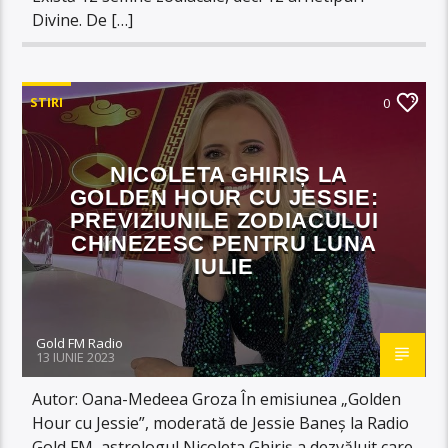
Divine. De […]
STIRI
0
NICOLETA GHIRIȘ LA
GOLDEN HOUR CU JESSIE:
PREVIZIUNILE ZODIACULUI
CHINEZESC PENTRU LUNA
IULIE
Gold FM Radio
13 IUNIE 2023
Autor: Oana-Medeea Groza În emisiunea „Golden
Hour cu Jessie”, moderată de Jessie Baneș la Radio
Gold FM, astrologul Nicoleta Ghiriș a dezvăluit care