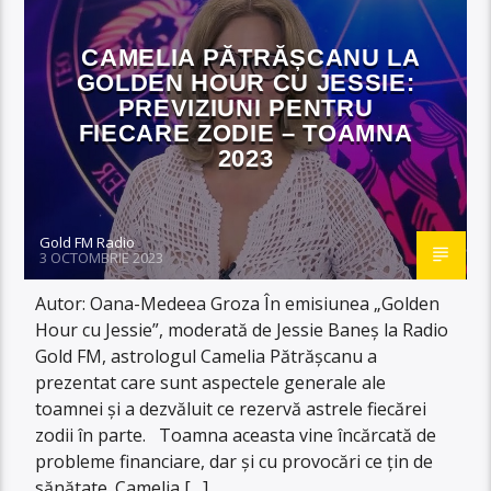
CAMELIA PĂTRĂȘCANU LA
GOLDEN HOUR CU JESSIE:
PREVIZIUNI PENTRU
FIECARE ZODIE – TOAMNA
2023
Gold FM Radio
3 OCTOMBRIE 2023
Autor: Oana-Medeea Groza În emisiunea „Golden
Hour cu Jessie”, moderată de Jessie Baneș la Radio
Gold FM, astrologul Camelia Pătrășcanu a
prezentat care sunt aspectele generale ale
toamnei și a dezvăluit ce rezervă astrele fiecărei
zodii în parte. Toamna aceasta vine încărcată de
probleme financiare, dar și cu provocări ce țin de
sănătate. Camelia […]