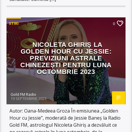
STIRI
0
NICOLETA GHIRIȘ LA
GOLDEN HOUR CU JESSIE:
PREVIZIUNI ASTRALE
CHINEZEȘTI PENTRU LUNA
OCTOMBRIE 2023
Gold FM Radio
19 SEPTEMBRIE 2023
Autor: Oana-Medeea Groza În emisiunea „Golden
Hour cu Jessie”, moderată de Jessie Baneș la Radio
Gold FM, astrologul Nicoleta Ghiriș a dezvăluit ce
ne rezervă astrele în luna octombrie, de la