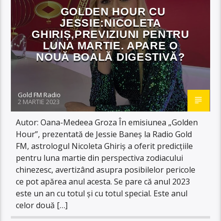
GOLDEN HOUR CU
JESSIE:NICOLETA
GHIRIȘ,PREVIZIUNI PENTRU
LUNA MARTIE. APARE O
NOUĂ BOALĂ DIGESTIVĂ?
Gold FM Radio
2 MARTIE 2023
Autor: Oana-Medeea Groza În emisiunea „Golden
Hour”, prezentată de Jessie Baneș la Radio Gold
FM, astrologul Nicoleta Ghiriș a oferit predicțiile
pentru luna martie din perspectiva zodiacului
chinezesc, avertizând asupra posibilelor pericole
ce pot apărea anul acesta. Se pare că anul 2023
este un an cu totul și cu totul special. Este anul
celor două […]