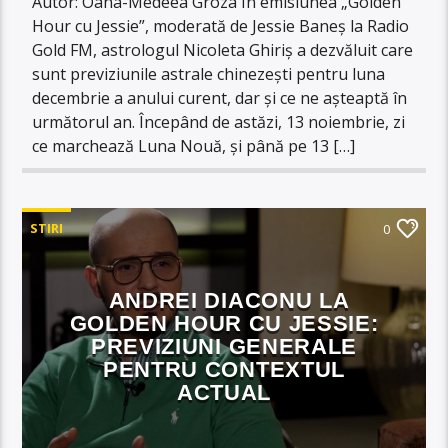
Autor: Oana-Medeea Groza În emisiunea „Golden
Hour cu Jessie”, moderată de Jessie Baneș la Radio
Gold FM, astrologul Nicoleta Ghiriș a dezvăluit care
sunt previziunile astrale chinezești pentru luna
decembrie a anului curent, dar și ce ne așteaptă în
următorul an. Începând de astăzi, 13 noiembrie, zi
ce marchează Luna Nouă, și până pe 13 […]
STIRI
0
ANDREI DIACONU LA
GOLDEN HOUR CU JESSIE:
PREVIZIUNI GENERALE
PENTRU CONTEXTUL
ACTUAL