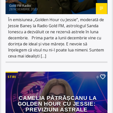
Gold FM Radio
28 NOIEMBRIE 2023
În emisiunea „Golden Hour cu Jessie”, moderată de
Jessie Baneș la Radio Gold FM, astrologul Sanda
Ionescu a dezvăluit ce ne rezervă astrele în luna
decembrie. Prima parte a lunii decembrie vine cu
dorința de ideal și vise mărețe. E nevoie să
înțelegem că visul nu ni-l poate lua nimeni. Suntem
ceva mai idealiști […]
STIRI
0
CAMELIA PĂTRĂȘCANU LA
GOLDEN HOUR CU JESSIE:
PREVIZIUNI ASTRALE