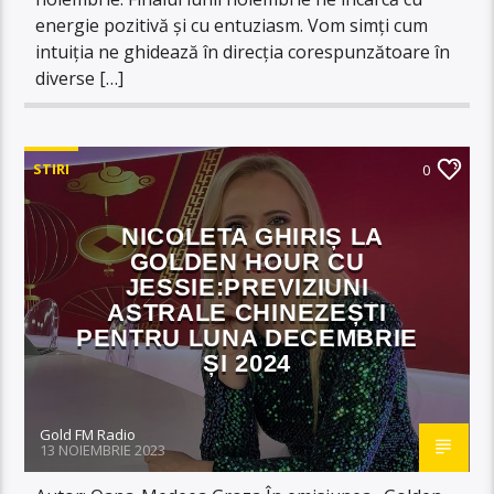
energie pozitivă și cu entuziasm. Vom simți cum
intuiția ne ghidează în direcția corespunzătoare în
diverse […]
STIRI
0
NICOLETA GHIRIȘ LA
GOLDEN HOUR CU
JESSIE:PREVIZIUNI
ASTRALE CHINEZEȘTI
PENTRU LUNA DECEMBRIE
ȘI 2024
Gold FM Radio
13 NOIEMBRIE 2023