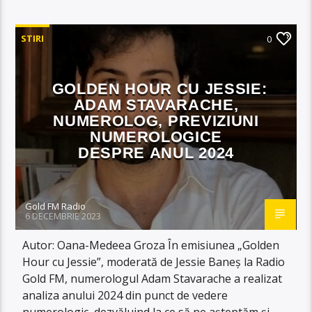
STIRI
0
GOLDEN HOUR CU JESSIE:
ADAM STAVARACHE,
NUMEROLOG, PREVIZIUNI
NUMEROLOGICE
DESPRE ANUL 2024
Gold FM Radio
6 DECEMBRIE 2023
Autor: Oana-Medeea Groza În emisiunea „Golden
Hour cu Jessie”, moderată de Jessie Baneș la Radio
Gold FM, numerologul Adam Stavarache a realizat
analiza anului 2024 din punct de vedere
numerologic, dezvăluind la ce să ne așteptăm și