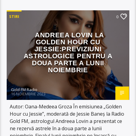
STIRI
0
ANDREEA LOVIN LA
GOLDEN HOUR CU
JESSIE:PREVIZIUNI
ASTROLOGICE PENTRU A
DOUA PARTE A LUNII
NOIEMBRIE
Gold FM Radio
16 NOIEMBRIE 2023
Autor: Oana-Medeea Groza În emisiunea „Golden
Hour cu Jessie”, moderată de Jessie Baneș la Radio
Gold FM, astrologul Andreea Lovin a prezentat ce
ne rezervă astrele în a doua parte a lunii
noiembrie. Finalul lunii noiembrie ne încarcă cu