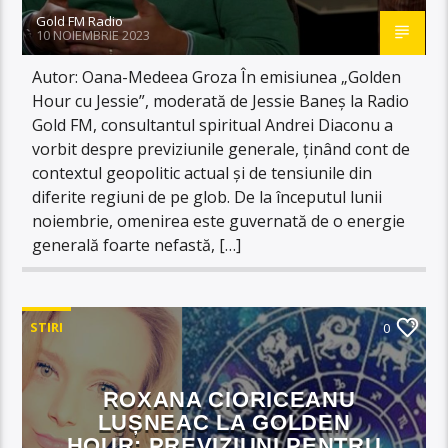
Gold FM Radio
10 NOIEMBRIE 2023
Autor: Oana-Medeea Groza În emisiunea „Golden
Hour cu Jessie”, moderată de Jessie Baneș la Radio
Gold FM, consultantul spiritual Andrei Diaconu a
vorbit despre previziunile generale, ținând cont de
contextul geopolitic actual și de tensiunile din
diferite regiuni de pe glob. De la începutul lunii
noiembrie, omenirea este guvernată de o energie
generală foarte nefastă, […]
STIRI
0
ROXANA CIORICEANU
LUȘNEAC LA GOLDEN
HOUR: PREVIZIUNI PENTRU