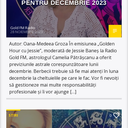
PENTRU DECEMBRIE 2023
Gold FM Radio
28 NOIEMBRIE 2023
Autor: Oana-Medeea Groza În emisiunea „Golden
Hour cu Jessie”, moderată de Jessie Baneș la Radio
Gold FM, astrologul Camelia Pătrășcanu a oferit
previziunile astrale corespunzătoare lunii
decembrie. Berbecii trebuie să fie mai atenți în luna
decembrie la cheltuielile pe care le fac. Vor fi nevoiți
să gestioneze mai multe responsabilități
profesionale și îi vor ajunge […]
STIRI
0