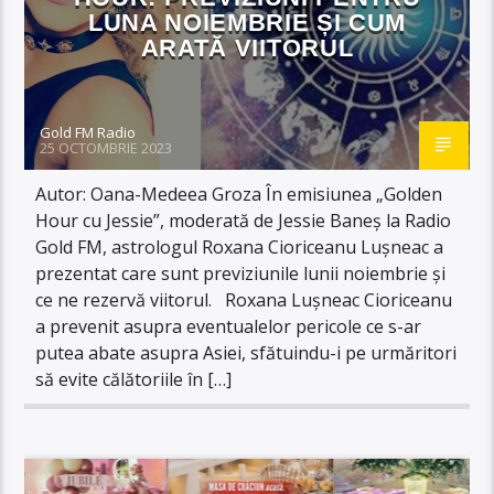
LUNA NOIEMBRIE ȘI CUM
ARATĂ VIITORUL
Gold FM Radio
25 OCTOMBRIE 2023
Autor: Oana-Medeea Groza În emisiunea „Golden
Hour cu Jessie”, moderată de Jessie Baneș la Radio
Gold FM, astrologul Roxana Cioriceanu Lușneac a
prezentat care sunt previziunile lunii noiembrie și
ce ne rezervă viitorul. Roxana Lușneac Cioriceanu
a prevenit asupra eventualelor pericole ce s-ar
putea abate asupra Asiei, sfătuindu-i pe urmăritori
să evite călătoriile în […]