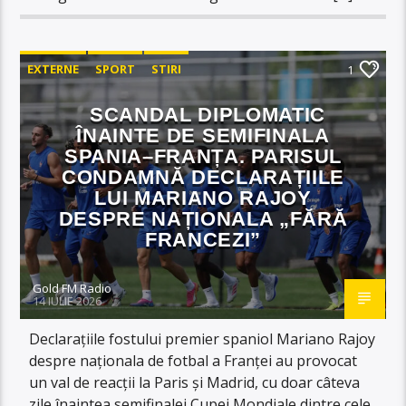
EXTERNE
SPORT
STIRI
1
SCANDAL DIPLOMATIC
ÎNAINTE DE SEMIFINALA
SPANIA–FRANȚA. PARISUL
CONDAMNĂ DECLARAȚIILE
LUI MARIANO RAJOY
DESPRE NAȚIONALA „FĂRĂ
FRANCEZI”
Gold FM Radio
14 IULIE 2026
Declarațiile fostului premier spaniol Mariano Rajoy
despre naționala de fotbal a Franței au provocat
un val de reacții la Paris și Madrid, cu doar câteva
zile înaintea semifinalei Cupei Mondiale dintre cele