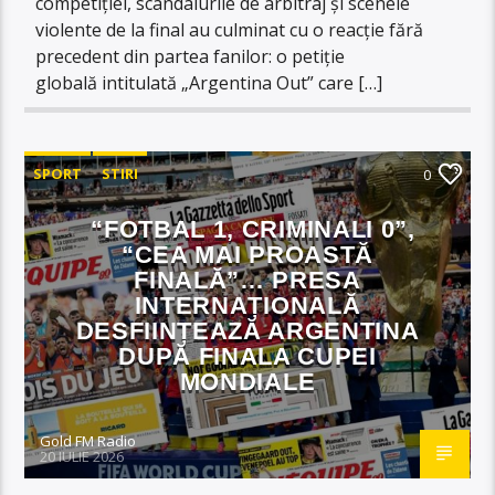
competiției, scandalurile de arbitraj și scenele
violente de la final au culminat cu o reacție fără
precedent din partea fanilor: o petiție
globală intitulată „Argentina Out” care […]
SPORT
STIRI
0
“FOTBAL 1, CRIMINALI 0”,
“CEA MAI PROASTĂ
FINALĂ”… PRESA
INTERNAȚIONALĂ
DESFIINȚEAZĂ ARGENTINA
DUPĂ FINALA CUPEI
MONDIALE
Gold FM Radio
20 IULIE 2026