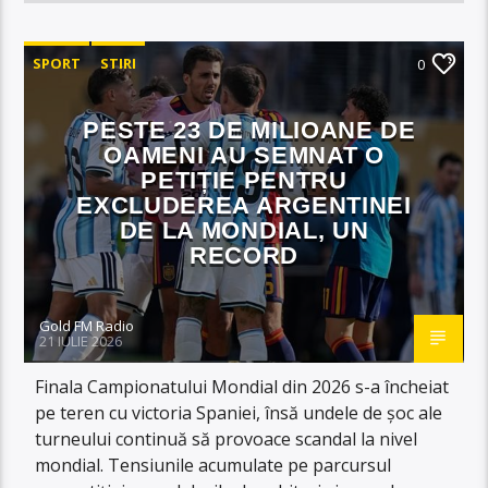
SPORT
STIRI
0
PESTE 23 DE MILIOANE DE
OAMENI AU SEMNAT O
PETIȚIE PENTRU
EXCLUDEREA ARGENTINEI
DE LA MONDIAL, UN
RECORD
Gold FM Radio
21 IULIE 2026
Finala Campionatului Mondial din 2026 s-a încheiat
pe teren cu victoria Spaniei, însă undele de șoc ale
turneului continuă să provoace scandal la nivel
mondial. Tensiunile acumulate pe parcursul