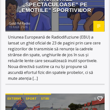
„SPECTACULOASE” PE
„EMOȚIILE” SPORTIVILOR
Gold FM Radio
15 IULIE 2026
Uniunea Europeană de Radiodifuziune (EBU) a
lansat un ghid oficial de 23 de pagini prin care cere
regizorilor de transmisie să renunțe la cadrele
strânse din spate, unghiurile de jos în sus și
reluările lente care sexualizează inutil sportivele.
Noua directivă sustine ca nu își propune să
ascundă efortul fizic din spatele probelor, ci să
mute atenția […]
EXTERNE
SPORT
STIRI
1