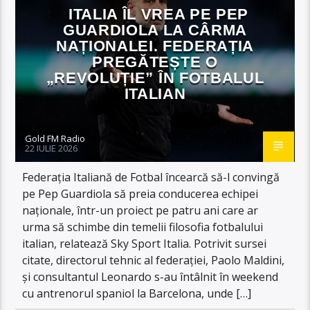
ITALIA ÎL VREA PE PEP
GUARDIOLA LA CÂRMA
NAȚIONALEI. FEDERAȚIA
PREGĂTEȘTE O
„REVOLUȚIE” ÎN FOTBALUL
ITALIAN
Gold FM Radio
22 IULIE 2026
Federația Italiană de Fotbal încearcă să-l convingă
pe Pep Guardiola să preia conducerea echipei
naționale, într-un proiect pe patru ani care ar
urma să schimbe din temelii filosofia fotbalului
italian, relatează Sky Sport Italia. Potrivit sursei
citate, directorul tehnic al federației, Paolo Maldini,
și consultantul Leonardo s-au întâlnit în weekend
cu antrenorul spaniol la Barcelona, unde […]