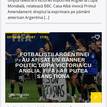
timpul celebrării victoriei împotriva Angliei la Cupa
Mondială, relatează BBC. Casa Albă invocă Primul
Amendament: dreptul la exprimare pe pământ
american Argentina […]
EXTERNE
SPORT
STIRI
0
FOTBALIȘTII ARGENTINEI
AU AFIȘAT UN BANNER
POLITIC DUPĂ VICTORIA CU
ANGLIA. FIFA I-AR PUTEA
SANCȚIONA
Gold FM Radio
17 IULIE 2026