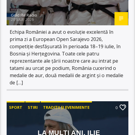
Gold FM Radio
20 IULIE 2026
Echipa României a avut o evoluție excelentă în
prima zi a European Open Sarajevo 2026,
competiție desfășurată în perioada 18–19 iulie, în
Bosnia și Herțegovina. Toate cele patru
reprezentante ale țării noastre care au intrat pe
tatami au urcat pe podium, România cucerind o
medalie de aur, două medalii de argint și o medalie
de […]
SPORT
STIRI
TRADIȚII ȘI EVENIMENTE
0
LA MULȚI ANI, ILIE