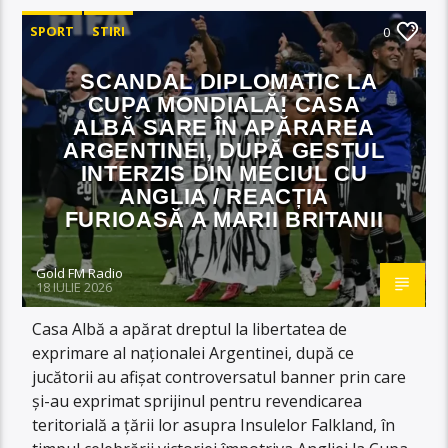
SPORT
STIRI
0
SCANDAL DIPLOMATIC LA
CUPA MONDIALĂ! CASA
ALBĂ SARE ÎN APĂRAREA
ARGENTINEI, DUPĂ GESTUL
INTERZIS DIN MECIUL CU
ANGLIA / REACȚIA
FURIOASĂ A MARII BRITANII
Gold FM Radio
18 IULIE 2026
Casa Albă a apărat dreptul la libertatea de
exprimare al naţionalei Argentinei, după ce
jucătorii au afişat controversatul banner prin care
şi-au exprimat sprijinul pentru revendicarea
teritorială a ţării lor asupra Insulelor Falkland, în