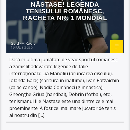
NĂSTASE! LEGENDA
TENISULUI ROMÂNESC,
RACHETA NR. 1 MONDIAL
Gold FM Radio
19 IULIE 2026
Dacă în ultima jumătate de veac sportul românesc
a zămislit adevărate legende de talie
internațională: Lia Manoliu (aruncarea discului),
Iolanda Balaș (săritura în înălțime), Ivan Patzaichin
(caiac-canoe), Nadia Comăneci (gimnastică),
Gheorghe Griua (handbal), Dobrin (fotbal), etc.,
tenismanul Ilie Năstase este una dintre cele mai
proeminente. A fost cel mai mare jucător de tenis
al nostru din […]