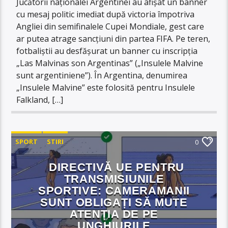
Jucătorii naționalei Argentinei au afișat un banner
cu mesaj politic imediat după victoria împotriva
Angliei din semifinalele Cupei Mondiale, gest care
ar putea atrage sancțiuni din partea FIFA. Pe teren,
fotbaliștii au desfășurat un banner cu inscripția
„Las Malvinas son Argentinas” („Insulele Malvine
sunt argentiniene”). În Argentina, denumirea
„Insulele Malvine” este folosită pentru Insulele
Falkland, […]
SPORT
STIRI
0
DIRECTIVĂ UE PENTRU
TRANSMISIUNILE
SPORTIVE: CAMERAMANII
SUNT OBLIGAȚI SĂ MUTE
ATENȚIA DE PE
UNGHIURILE