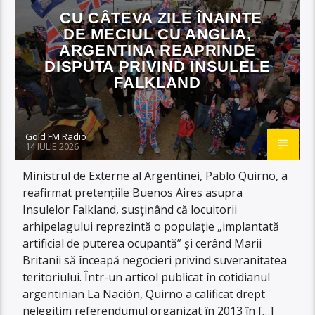
CU CÂTEVA ZILE ÎNAINTE
DE MECIUL CU ANGLIA,
ARGENTINA REAPRINDE
DISPUTA PRIVIND INSULELE
FALKLAND
Gold FM Radio
14 IULIE 2026
Ministrul de Externe al Argentinei, Pablo Quirno, a
reafirmat pretențiile Buenos Aires asupra
Insulelor Falkland, susținând că locuitorii
arhipelagului reprezintă o populație „implantată
artificial de puterea ocupantă” și cerând Marii
Britanii să înceapă negocieri privind suveranitatea
teritoriului. Într-un articol publicat în cotidianul
argentinian La Nación, Quirno a calificat drept
nelegitim referendumul organizat în 2013 în […]