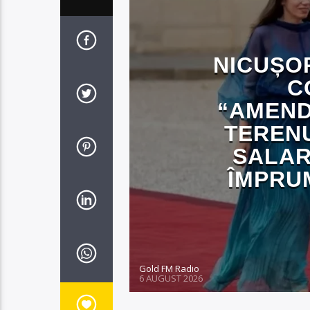
NICUȘO
C
“AMEND
TERENU
SALAR
ÎMPRUM
Gold FM Radio
6 AUGUST 2026