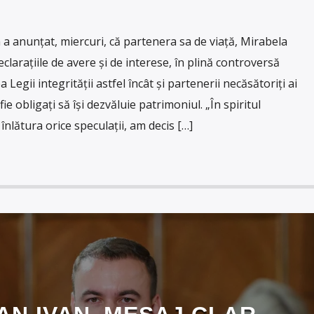
a anunțat, miercuri, că partenera sa de viață, Mirabela
eclarațiile de avere și de interese, în plină controversă
 Legii integrității astfel încât și partenerii necăsătoriți ai
fie obligați să își dezvăluie patrimoniul. „În spiritul
înlătura orice speculații, am decis […]