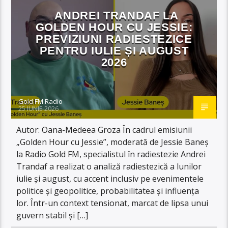
ANDREI TRANDAF LA
GOLDEN HOUR CU JESSIE:
PREVIZIUNI RADIESTEZICE
PENTRU IULIE ȘI AUGUST
2026
Gold FM Radio
25 IUNIE 2026
Autor: Oana-Medeea Groza În cadrul emisiunii
„Golden Hour cu Jessie”, moderată de Jessie Baneș
la Radio Gold FM, specialistul în radiestezie Andrei
Trandaf a realizat o analiză radiestezică a lunilor
iulie și august, cu accent inclusiv pe evenimentele
politice și geopolitice, probabilitatea și influența
lor. Într-un context tensionat, marcat de lipsa unui
guvern stabil și […]