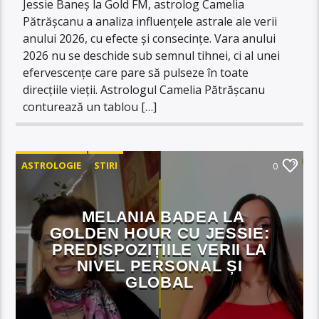
Jessie Baneș la Gold FM, astrolog Camelia
Pătrășcanu a analiza influențele astrale ale verii
anului 2026, cu efecte și consecințe. Vara anului
2026 nu se deschide sub semnul tihnei, ci al unei
efervescențe care pare să pulseze în toate
direcțiile vieții. Astrologul Camelia Pătrășcanu
conturează un tablou […]
ASTROLOGIE
STIRI
0
MELANIA BADEA LA
GOLDEN HOUR CU JESSIE:
PREDISPOZIȚIILE VERII LA
NIVEL PERSONAL ȘI
GLOBAL