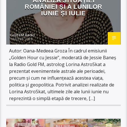
ANALIZA SITUAȚIEI
ROMÂNIEI ȘI A LUNILOR
IUNIE ȘI IULIE
Gold FM Radio
18 IUNIE 2026
Autor: Oana-Medeea Groza În cadrul emisiunii
„Golden Hour cu Jessie”, moderată de Jessie Baneș
la Radio Gold FM, astrolog Lorina AstroSkat a
prezentat evenimentele astrale ale perioadei,
precum și cum ne influențează acestea viața,
politica și geopolitica. Potrivit analizei realizate de
Lorina AstroSkat, ultimele zile ale lunii iunie nu
reprezintă o simplă etapă de trecere, […]