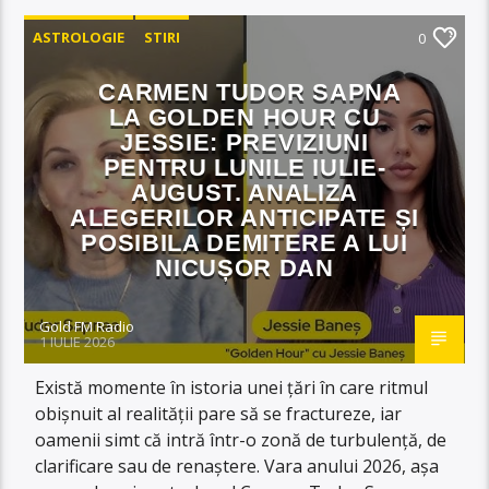
ASTROLOGIE
STIRI
0
CARMEN TUDOR SAPNA
LA GOLDEN HOUR CU
JESSIE: PREVIZIUNI
PENTRU LUNILE IULIE-
AUGUST. ANALIZA
ALEGERILOR ANTICIPATE ȘI
POSIBILA DEMITERE A LUI
NICUȘOR DAN
Gold FM Radio
1 IULIE 2026
Există momente în istoria unei țări în care ritmul
obișnuit al realității pare să se fractureze, iar
oamenii simt că intră într-o zonă de turbulență, de
clarificare sau de renaștere. Vara anului 2026, așa