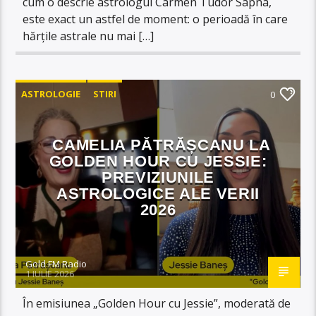
cum o descrie astrologul Carmen Tudor Sapna,
este exact un astfel de moment: o perioadă în care
hărțile astrale nu mai […]
ASTROLOGIE
STIRI
0
CAMELIA PĂTRĂȘCANU LA
GOLDEN HOUR CU JESSIE:
PREVIZIUNILE
ASTROLOGICE ALE VERII
2026
Gold FM Radio
1 IULIE 2026
În emisiunea „Golden Hour cu Jessie”, moderată de