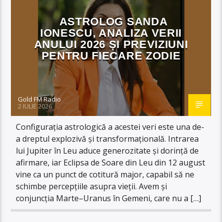
ASTROLOG SANDA
IONESCU, ANALIZA VERII
ANULUI 2026 ȘI PREVIZIUNI
PENTRU FIECARE ZODIE
Gold FM Radio
2 IULIE 2026
Configurația astrologică a acestei veri este una de-
a dreptul explozivă și transformațională. Intrarea
lui Jupiter în Leu aduce generozitate și dorință de
afirmare, iar Eclipsa de Soare din Leu din 12 august
vine ca un punct de cotitură major, capabil să ne
schimbe percepțiile asupra vieții. Avem și
conjuncția Marte–Uranus în Gemeni, care nu a […]