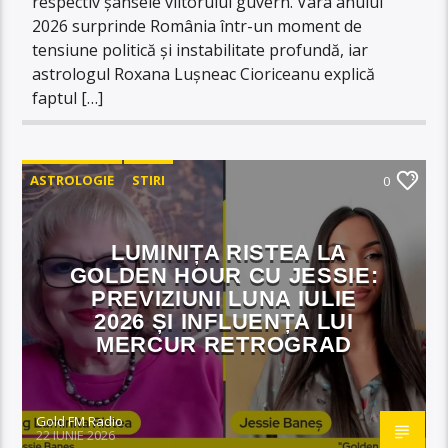
respectiv șansele viitorului guvern. Vara anului
2026 surprinde România într-un moment de
tensiune politică și instabilitate profundă, iar
astrologul Roxana Lușneac Cioriceanu explică
faptul […]
ASTROLOGIE
STIRI
0
LUMINIȚA RISTEA LA
GOLDEN HOUR CU JESSIE:
PREVIZIUNI LUNA IULIE
2026 ȘI INFLUENȚA LUI
MERCUR RETROGRAD
Gold FM Radio
22 IUNIE 2026