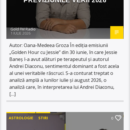
PREVIZIUNILE VERII 2026
Gold FM Radio
1 IULIE 2026
Autor: Oana-Medeea Groza În ediția emisiunii
„Golden Hour cu Jessie” din 30 iunie, în care Jessie
Baneș l-a avut alături pe terapeutul și autorul
Andrei Diaconu, sentimentul dominant a fost acela
al unei veritabile răscruci. S-a conturat treptat o
analiză amplă a lunilor iulie și august 2026, o
analiză care, în interpretarea lui Andrei Diaconu,
[…]
ASTROLOGIE
STIRI
0