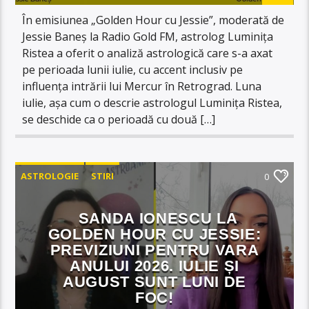
În emisiunea „Golden Hour cu Jessie”, moderată de
Jessie Baneș la Radio Gold FM, astrolog Luminița
Ristea a oferit o analiză astrologică care s-a axat
pe perioada lunii iulie, cu accent inclusiv pe
influența intrării lui Mercur în Retrograd. Luna
iulie, așa cum o descrie astrologul Luminița Ristea,
se deschide ca o perioadă cu două […]
ASTROLOGIE
STIRI
0
SANDA IONESCU LA
GOLDEN HOUR CU JESSIE:
PREVIZIUNI PENTRU VARA
ANULUI 2026. IULIE ȘI
AUGUST SUNT LUNI DE
FOC!