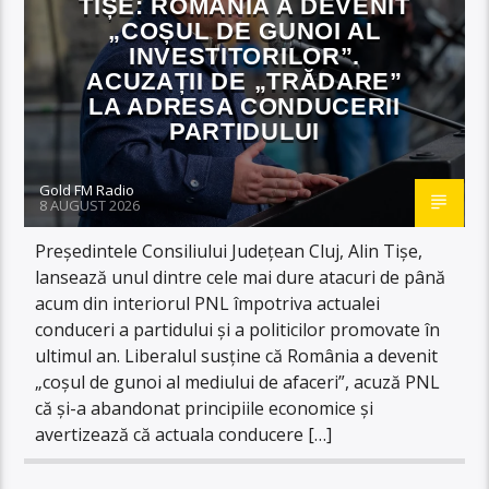
TIȘE: ROMÂNIA A DEVENIT
„COȘUL DE GUNOI AL
INVESTITORILOR”.
ACUZAȚII DE „TRĂDARE”
LA ADRESA CONDUCERII
PARTIDULUI
Gold FM Radio
8 AUGUST 2026
Președintele Consiliului Județean Cluj, Alin Tișe,
lansează unul dintre cele mai dure atacuri de până
acum din interiorul PNL împotriva actualei
conduceri a partidului și a politicilor promovate în
ultimul an. Liberalul susține că România a devenit
„coșul de gunoi al mediului de afaceri”, acuză PNL
că și-a abandonat principiile economice și
avertizează că actuala conducere […]