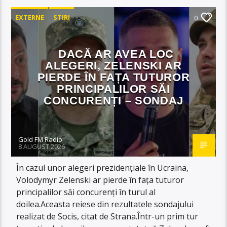
EXTERNE
STIRI
0
DACĂ AR AVEA LOC
ALEGERI, ZELENSKI AR
PIERDE ÎN FAȚA TUTUROR
PRINCIPALILOR SĂI
CONCURENȚI – SONDAJ
Gold FM Radio
8 AUGUST 2026
În cazul unor alegeri prezidențiale în Ucraina,
Volodymyr Zelenski ar pierde în fața tuturor
principalilor săi concurenți în turul al
doilea.Aceasta reiese din rezultatele sondajului
realizat de Socis, citat de Strana.Într-un prim tur