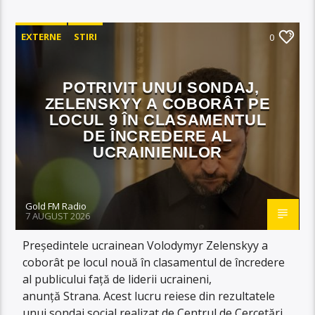
EXTERNE
STIRI
0
POTRIVIT UNUI SONDAJ,
ZELENSKYY A COBORÂT PE
LOCUL 9 ÎN CLASAMENTUL
DE ÎNCREDERE AL
UCRAINIENILOR
Gold FM Radio
7 AUGUST 2026
Președintele ucrainean Volodymyr Zelenskyy a
coborât pe locul nouă în clasamentul de încredere
al publicului față de liderii ucraineni,
anunță Strana. Acest lucru reiese din rezultatele
unui sondaj social realizat de Centrul de Cercetări