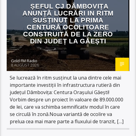
ȘEFUL CJ DÂMBOVIȚA
ANUNȚĂ LUCRĂRI IN RITM
SUSȚINUT LA PRIMA
CENTURĂ OCOLITOARE
CONSTRUITĂ DE LA ZERO
DIN JUDEȚ LA GĂEȘTI
Gold FM Radio
8 AUGUST 2026
Se lucrează în ritm susținut la una dintre cele mai
importante investiții în infrastructura rutieră din
județul Dâmbovița: Centura Orașului Găești!
Vorbim despre un proiect în valoare de 89.000.000
de lei, care va schimba semnificativ modul în care
se circulă în zonă.Noua variantă de ocolire va
prelua cea mai mare parte a fluxului de tranzit, […]