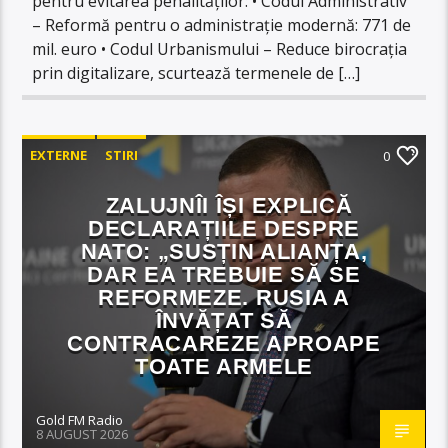
pentru evitarea penalităților: •⁠ ⁠Codul Administrativ
– Reformă pentru o administrație modernă: 771 de
mil. euro •⁠ ⁠⁠Codul Urbanismului – Reduce birocrația
prin digitalizare, scurtează termenele de […]
EXTERNE
STIRI
0
ZALUJNÎI ÎȘI EXPLICĂ
DECLARAȚIILE DESPRE
NATO: „SUSȚIN ALIANȚA,
DAR EA TREBUIE SĂ SE
REFORMEZE. RUSIA A
ÎNVĂȚAT SĂ
CONTRACAREZE APROAPE
TOATE ARMELE
Gold FM Radio
8 AUGUST 2026