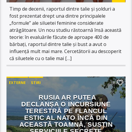
Timp de decenii, raportul dintre talie și șolduri a
fost prezentat drept una dintre principalele
„formule” ale siluetei feminine considerate
atrăgătoare. Un nou studiu răstoarnă însă această
teorie: în evaluările făcute de aproape 400 de
bărbați, raportul dintre talie și bust a avut o
influență mult mai mare. Cercetătorii au descoperit
că siluetele cu o talie mai […]
EXTERNE
STIRI
0
RUSIA AR PUTEA
DECLANȘA O INCURSIUNE
TERESTRĂ PE FLANCUL
ESTIC AL NATO ÎNCĂ DIN
ACEASTĂ TOAMNĂ, SUSȚIN
SERVICIILE SECRETE