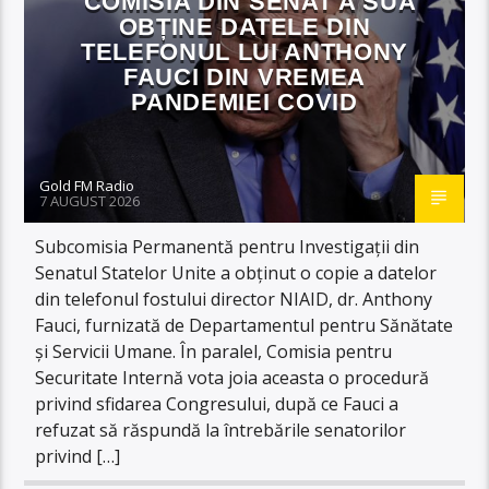
COMISIA DIN SENAT A SUA
OBȚINE DATELE DIN
TELEFONUL LUI ANTHONY
FAUCI DIN VREMEA
PANDEMIEI COVID
Gold FM Radio
7 AUGUST 2026
Subcomisia Permanentă pentru Investigații din
Senatul Statelor Unite a obținut o copie a datelor
din telefonul fostului director NIAID, dr. Anthony
Fauci, furnizată de Departamentul pentru Sănătate
și Servicii Umane. În paralel, Comisia pentru
Securitate Internă vota joia aceasta o procedură
privind sfidarea Congresului, după ce Fauci a
refuzat să răspundă la întrebările senatorilor
privind […]