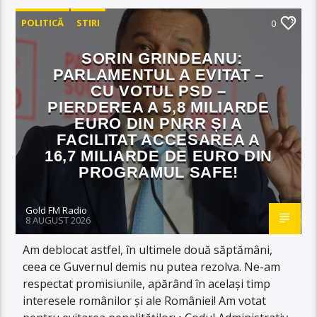
POLITICĂ
STIRI
0
SORIN GRINDEANU:
PARLAMENTUL A EVITAT –
CU VOTUL PSD –
PIERDEREA A 5,8 MILIARDE
EURO DIN PNRR ȘI A
FACILITAT ACCESAREA A
16,7 MILIARDE DE EURO DIN
PROGRAMUL SAFE!
Gold FM Radio
8 AUGUST 2026
Am deblocat astfel, în ultimele două săptămâni,
ceea ce Guvernul demis nu putea rezolva. Ne-am
respectat promisiunile, apărând în același timp
interesele românilor și ale României! Am votat