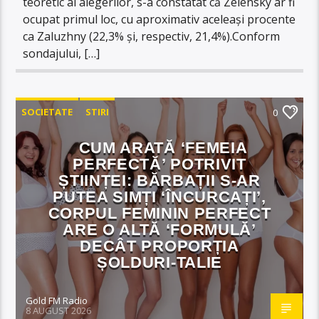
teoretic al alegerilor, s-a constatat că Zelensky ar fi
ocupat primul loc, cu aproximativ aceleași procente
ca Zaluzhny (22,3% și, respectiv, 21,4%).Conform
sondajului, […]
SOCIETATE
STIRI
0
CUM ARATĂ ‘FEMEIA
PERFECTĂ’ POTRIVIT
ȘTIINȚEI: BĂRBAȚII S-AR
PUTEA SIMȚI ‘ÎNCURCAȚI’,
CORPUL FEMININ PERFECT
ARE O ALTĂ ‘FORMULĂ’
DECÂT PROPORȚIA
ȘOLDURI-TALIE
Gold FM Radio
8 AUGUST 2026