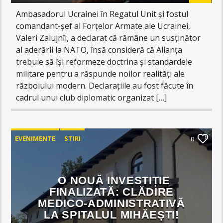
Ambasadorul Ucrainei în Regatul Unit și fostul
comandant-șef al Forțelor Armate ale Ucrainei,
Valeri Zalujnîi, a declarat că rămâne un susținător
al aderării la NATO, însă consideră că Alianța
trebuie să își reformeze doctrina și standardele
militare pentru a răspunde noilor realități ale
războiului modern. Declarațiile au fost făcute în
cadrul unui club diplomatic organizat […]
EVENIMENTE
STIRI
0
O NOUĂ INVESTIȚIE
FINALIZATĂ: CLĂDIRE
MEDICO-ADMINISTRATIVĂ
LA SPITALUL MIHĂEȘTI!​