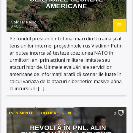
AMERICANE
Gold FM Radio
8 AUGUST 2026
Pe fondul presiunilor tot mai mari din Ucraina și al
tensiunilor interne, președintele rus Vladimir Putin
ar putea încerca să testeze coeziunea NATO în
următorii ani prin acțiuni militare limitate sau
atacuri hibride. Ultimele evaluări ale serviciilor
americane de informații arată că scenariile luate în
calcul variază de la atacuri cibernetice masive până
la incursiuni […]
EVENIMENTE
POLITICĂ
STIRI
0
REVOLTĂ ÎN PNL. ALIN