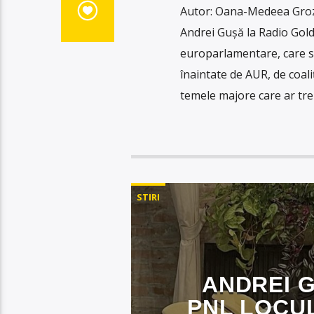
Autor: Oana-Medeea Groz
Andrei Gușă la Radio Gold 
europarlamentare, care se
înaintate de AUR, de coal
temele majore care ar tre
STIRI
ANDREI G
PNL LOCUL