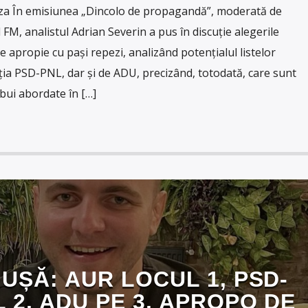
a În emisiunea „Dincolo de propagandă”, moderată de
FM, analistul Adrian Severin a pus în discuție alegerile
 apropie cu pași repezi, analizând potențialul listelor
iția PSD-PNL, dar și de ADU, precizând, totodată, care sunt
bui abordate în […]
UȘĂ: AUR LOCUL 1, PSD-
 2, ADU PE 3, APROPO DE