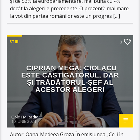
și de 53% la europarlamentare, mai bună cu 4%
decât la alegerile precedente. O prezență mai mare
la vot din partea românilor este un progres […]
STIRI
0
CIPRIAN MEGA: CIOLACU
ESTE CÂȘTIGĂTORUL, DAR
ȘI TRĂDĂTORUL-ȘEF AL
ACESTOR ALEGERI
Gold FM Radio
10 IUNIE 2024
Autor: Oana-Medeea Groza În emisiunea „Ce-i în