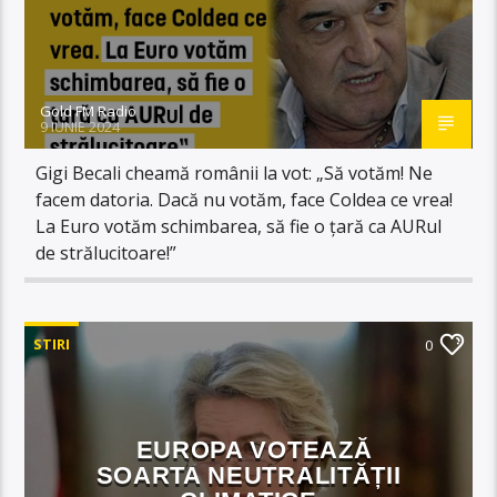
Gold FM Radio
9 IUNIE 2024
Gigi Becali cheamă românii la vot: „Să votăm! Ne
facem datoria. Dacă nu votăm, face Coldea ce vrea!
La Euro votăm schimbarea, să fie o țară ca AURul
de strălucitoare!”
STIRI
0
EUROPA VOTEAZĂ
SOARTA NEUTRALITĂȚII