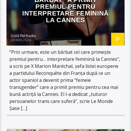
PREMIUL PENTRU
INTERPRETARE FEMININĂ
LA CANNES
Gold FM Radio
28 MAI 2024
“Prin urmare, este un bărbat cel care primește
premiul pentru… interpretare feminină la Cannes”,
a scris pe X Marion Maréchal, șefa listei europene
a partidului Reconquête din Franța după ce un
actor spaniol a devenit prima “femeie
transgender” care a primit premiu pentru cea mai
bună actriță la Cannes. El l-a dedicat „tuturor
persoanelor trans care suferă”, scrie Le Monde
Șase […]