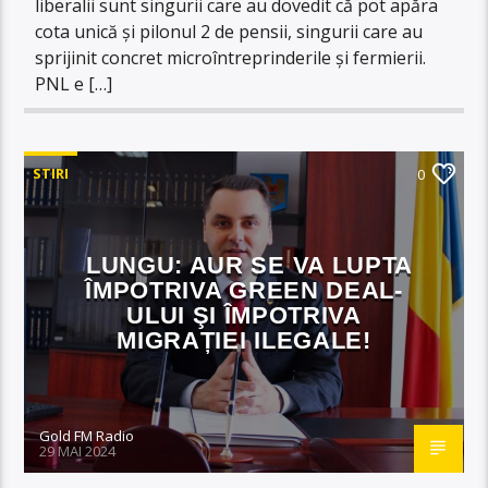
liberalii sunt singurii care au dovedit că pot apăra
cota unică și pilonul 2 de pensii, singurii care au
sprijinit concret microîntreprinderile și fermierii.
PNL e […]
STIRI
0
LUNGU: AUR SE VA LUPTA
ÎMPOTRIVA GREEN DEAL-
ULUI ŞI ÎMPOTRIVA
MIGRAȚIEI ILEGALE!
Gold FM Radio
29 MAI 2024