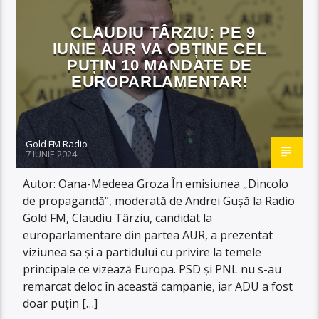
CLAUDIU TÂRZIU: PE 9
IUNIE AUR VA OBȚINE CEL
PUȚIN 10 MANDATE DE
EUROPARLAMENTAR!
Gold FM Radio
7 IUNIE 2024
Autor: Oana-Medeea Groza În emisiunea „Dincolo
de propagandă”, moderată de Andrei Gușă la Radio
Gold FM, Claudiu Târziu, candidat la
europarlamentare din partea AUR, a prezentat
viziunea sa și a partidului cu privire la temele
principale ce vizează Europa. PSD și PNL nu s-au
remarcat deloc în această campanie, iar ADU a fost
doar puțin […]