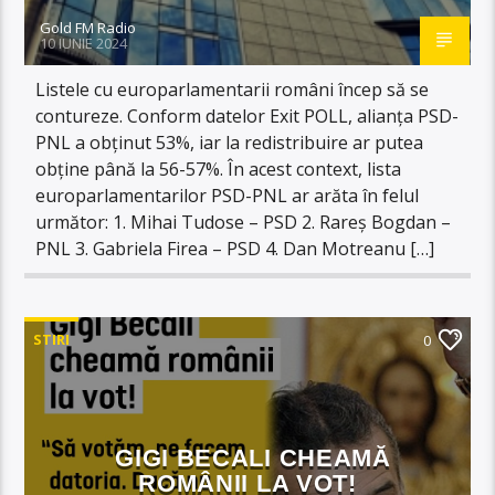
Gold FM Radio
10 IUNIE 2024
Listele cu europarlamentarii români încep să se
contureze. Conform datelor Exit POLL, alianța PSD-
PNL a obținut 53%, iar la redistribuire ar putea
obține până la 56-57%. În acest context, lista
europarlamentarilor PSD-PNL ar arăta în felul
următor: 1. Mihai Tudose – PSD 2. Rareş Bogdan –
PNL 3. Gabriela Firea – PSD 4. Dan Motreanu […]
STIRI
0
GIGI BECALI CHEAMĂ
ROMÂNII LA VOT!