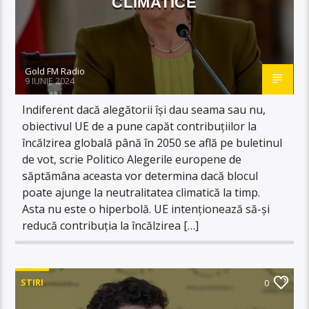
CLIMATICE
Gold FM Radio
9 IUNIE 2024
Indiferent dacă alegătorii își dau seama sau nu,
obiectivul UE de a pune capăt contribuțiilor la
încălzirea globală până în 2050 se află pe buletinul
de vot, scrie Politico Alegerile europene de
săptămâna aceasta vor determina dacă blocul
poate ajunge la neutralitatea climatică la timp.
Asta nu este o hiperbolă. UE intenționează să-și
reducă contribuția la încălzirea […]
STIRI
0