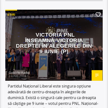
STIRI
0
VICTORIA PNL
ÎNSEAMNĂ VICTORIA
DREPTEI ÎN ALEGERILE DIN
9 IUNIE (P)
Gold FM Radio
3 IUNIE 2024
Partidul Național Liberal este singura opțiune
adevărată de centru-dreapta în alegerile de
duminică. Există o singură cale pentru ca dreapta
să câștige pe 9 iunie – votul pentru PNL. Național-