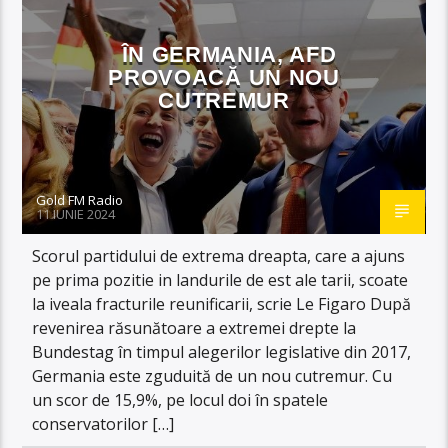
ÎN GERMANIA, AFD
PROVOACĂ UN NOU
CUTREMUR
Gold FM Radio
11 IUNIE 2024
Scorul partidului de extrema dreapta, care a ajuns
pe prima pozitie in landurile de est ale tarii, scoate
la iveala fracturile reunificarii, scrie Le Figaro După
revenirea răsunătoare a extremei drepte la
Bundestag în timpul alegerilor legislative din 2017,
Germania este zguduită de un nou cutremur. Cu
un scor de 15,9%, pe locul doi în spatele
conservatorilor […]