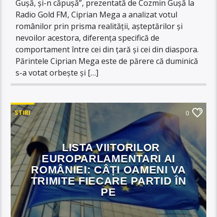
Gușă, și-n căpușă”, prezentată de Cozmin Gușă la
Radio Gold FM, Ciprian Mega a analizat votul
românilor prin prisma realității, așteptărilor și
nevoilor acestora, diferența specifică de
comportament între cei din țară și cei din diaspora.
Părintele Ciprian Mega este de părere că duminică
s-a votat orbește și […]
STIRI
0
LISTA VIITORILOR
EUROPARLAMENTARI AI
ROMÂNIEI: CÂȚI OAMENI VA
TRIMITE FIECARE PARTID ÎN
PE