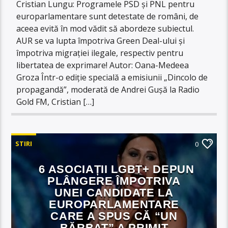
Cristian Lungu: Programele PSD şi PNL pentru
europarlamentare sunt detestate de români, de
aceea evită în mod vădit să abordeze subiectul.
AUR se va lupta împotriva Green Deal-ului şi
împotriva migrației ilegale, respectiv pentru
libertatea de exprimare! Autor: Oana-Medeea
Groza Într-o ediție specială a emisiunii „Dincolo de
propagandă”, moderată de Andrei Gușă la Radio
Gold FM, Cristian […]
STIRI
0
6 ASOCIAȚII LGBT+ DEPUN
PLÂNGERE ÎMPOTRIVA
UNEI CANDIDATE LA
EUROPARLAMENTARE
CARE A SPUS CĂ “UN
BĂRBAT” A PRIMIT