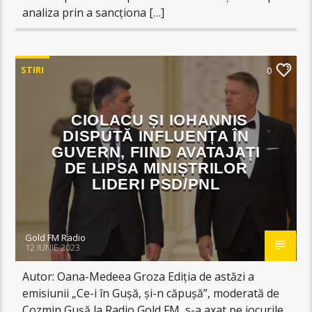
analiza prin a sancționa […]
STIRI
0
CIOLACU ȘI IOHANNIS
DISPUTĂ INFLUENȚA ÎN
GUVERN, FIIND AVATAJAȚI
DE LIPSA MINIȘTRILOR
LIDERI PSD/PNL
Gold FM Radio
12 IUNIE 2023
Autor: Oana-Medeea Groza Ediția de astăzi a
emisiunii „Ce-i în Gușă, și-n căpușă”, moderată de
Cozmin Gușă la Radio Gold FM, s-a axat pe jocurile