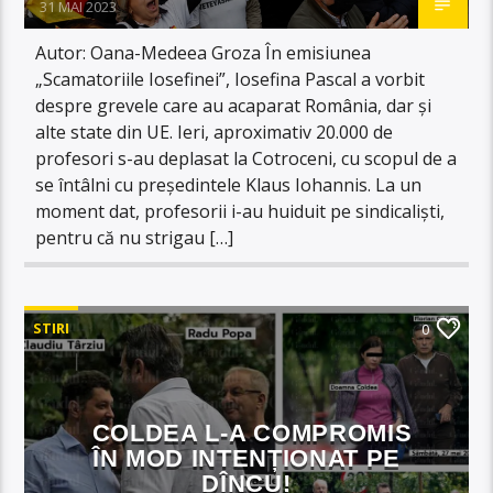
31 MAI 2023
Autor: Oana-Medeea Groza În emisiunea
„Scamatoriile Iosefinei”, Iosefina Pascal a vorbit
despre grevele care au acaparat România, dar și
alte state din UE. Ieri, aproximativ 20.000 de
profesori s-au deplasat la Cotroceni, cu scopul de a
se întâlni cu președintele Klaus Iohannis. La un
moment dat, profesorii i-au huiduit pe sindicaliști,
pentru că nu strigau […]
STIRI
0
COLDEA L-A COMPROMIS
ÎN MOD INTENȚIONAT PE
DÎNCU!