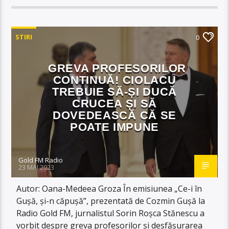
STIRI
0
GREVA PROFESORILOR
CONTINUĂ! CIOLACU
TREBUIE SĂ-ȘI DUCĂ
CRUCEA ȘI SĂ
DOVEDEASCĂ CĂ SE
POATE IMPUNE
Gold FM Radio
23 MAI 2023
Autor: Oana-Medeea Groza În emisiunea „Ce-i în
Gușă, și-n căpușă”, prezentată de Cozmin Gușă la
Radio Gold FM, jurnalistul Sorin Roșca Stănescu a
vorbit despre greva profesorilor și desfășurarea