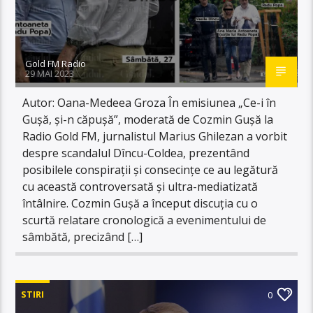
Gold FM Radio
29 MAI 2023
Autor: Oana-Medeea Groza În emisiunea „Ce-i în
Gușă, și-n căpușă”, moderată de Cozmin Gușă la
Radio Gold FM, jurnalistul Marius Ghilezan a vorbit
despre scandalul Dîncu-Coldea, prezentând
posibilele conspirații și consecințe ce au legătură
cu această controversată și ultra-mediatizată
întâlnire. Cozmin Gușă a început discuția cu o
scurtă relatare cronologică a evenimentului de
sâmbătă, precizând […]
STIRI
0