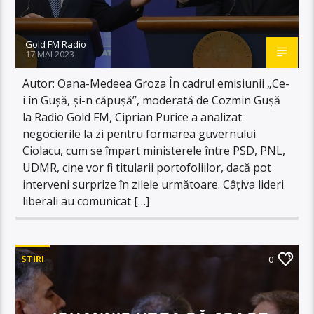
Gold FM Radio
17 MAI 2023
Autor: Oana-Medeea Groza În cadrul emisiunii „Ce-
i în Gușă, și-n căpușă”, moderată de Cozmin Gușă
la Radio Gold FM, Ciprian Purice a analizat
negocierile la zi pentru formarea guvernului
Ciolacu, cum se împart ministerele între PSD, PNL,
UDMR, cine vor fi titularii portofoliilor, dacă pot
interveni surprize în zilele următoare. Câțiva lideri
liberali au comunicat […]
STIRI
0