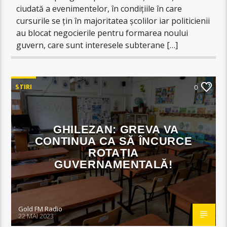
ciudată a evenimentelor, în condițiile în care
cursurile se țin în majoritatea școlilor iar politicienii
au blocat negocierile pentru formarea noului
guvern, care sunt interesele subterane […]
STIRI
0
GHILEZAN: GREVA VA
CONTINUA CA SĂ ÎNCURCE
ROTAȚIA
GUVERNAMENTALĂ!
Gold FM Radio
22 MAI 2023