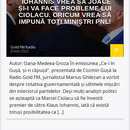
IOHANNIS VREA SĂ JOACE
ȘI-I VA FACE PROBLEME LUI
CIOLACU. ORICUM VREA SĂ
IMPUNĂ TOȚI MINIȘTRI PNL!
Gold FM Radio
8 MAI 2023
Autor: Oana-Medeea Groza În emisiunea „Ce-i în
Gușă, și-n căpușă”, prezentată de Cozmin Gușă la
Radio Gold FM, jurnalistul Marius Ghilezan a vorbit
despre rotativa guvernamentală și ultimele mișcări
din interiorul partidelor. Deși mulți analiști politici
se așteaptă ca Marcel Ciolacu să fie învestit
premier de către Klaus Iohannis, iată că există
totuși posibilitatea ca […]