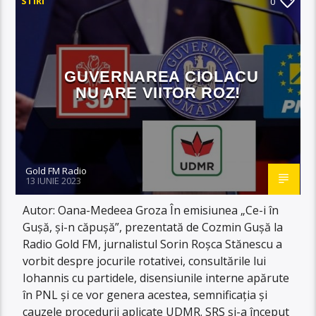
STIRI
0
GUVERNAREA CIOLACU
NU ARE VIITOR ROZ!
Gold FM Radio
13 IUNIE 2023
Autor: Oana-Medeea Groza În emisiunea „Ce-i în
Gușă, și-n căpușă”, prezentată de Cozmin Gușă la
Radio Gold FM, jurnalistul Sorin Roșca Stănescu a
vorbit despre jocurile rotativei, consultările lui
Iohannis cu partidele, disensiunile interne apărute
în PNL și ce vor genera acestea, semnificația și
cauzele procedurii aplicate UDMR. SRS și-a început