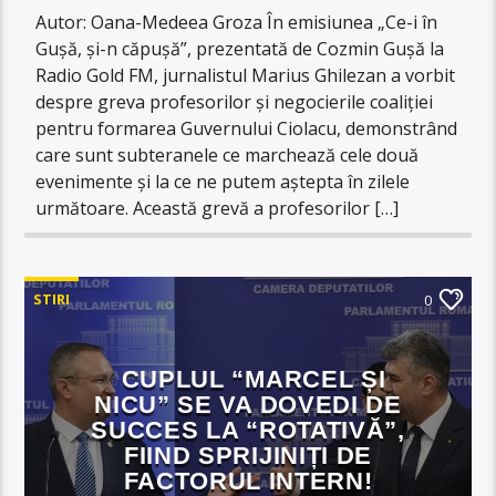
Autor: Oana-Medeea Groza În emisiunea „Ce-i în
Gușă, și-n căpușă”, prezentată de Cozmin Gușă la
Radio Gold FM, jurnalistul Marius Ghilezan a vorbit
despre greva profesorilor și negocierile coaliției
pentru formarea Guvernului Ciolacu, demonstrând
care sunt subteranele ce marchează cele două
evenimente și la ce ne putem aștepta în zilele
următoare. Această grevă a profesorilor […]
STIRI
0
CUPLUL “MARCEL ȘI
NICU” SE VA DOVEDI DE
SUCCES LA “ROTATIVĂ”,
FIIND SPRIJINIȚI DE
FACTORUL INTERN!