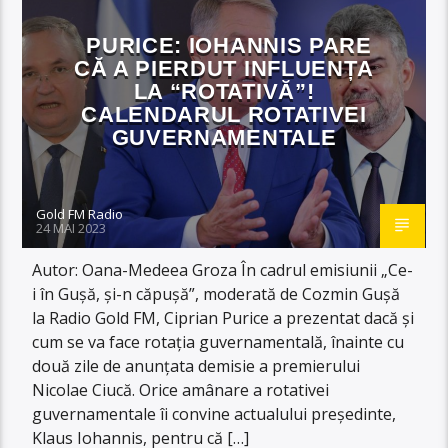
PURICE: IOHANNIS PARE
CĂ A PIERDUT INFLUENȚA
LA “ROTATIVĂ”!
CALENDARUL ROTATIVEI
GUVERNAMENTALE
Gold FM Radio
24 MAI 2023
Autor: Oana-Medeea Groza În cadrul emisiunii „Ce-
i în Gușă, și-n căpușă”, moderată de Cozmin Gușă
la Radio Gold FM, Ciprian Purice a prezentat dacă și
cum se va face rotația guvernamentală, înainte cu
două zile de anunțata demisie a premierului
Nicolae Ciucă. Orice amânare a rotativei
guvernamentale îi convine actualului președinte,
Klaus Iohannis, pentru că […]