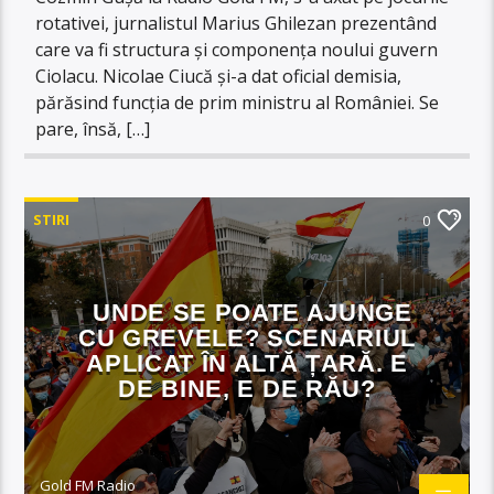
rotativei, jurnalistul Marius Ghilezan prezentând
care va fi structura și componența noului guvern
Ciolacu. Nicolae Ciucă și-a dat oficial demisia,
părăsind funcția de prim ministru al României. Se
pare, însă, […]
STIRI
0
UNDE SE POATE AJUNGE
CU GREVELE? SCENARIUL
APLICAT ÎN ALTĂ ȚARĂ. E
DE BINE, E DE RĂU?
Gold FM Radio