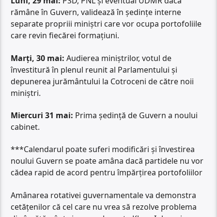
Luni, 29 mai:
PSD, PNL și eventual UDMR dacă
rămâne în Guvern, validează în ședințe interne
separate propriii miniștri care vor ocupa portofoliile
care revin fiecărei formațiuni.
Marți, 30 mai:
Audierea miniștrilor, votul de
învestitură în plenul reunit al Parlamentului și
depunerea jurământului la Cotroceni de către noii
miniștri.
Miercuri 31 mai:
Prima ședință de Guvern a noului
cabinet.
***Calendarul poate suferi modificări și învestirea
noului Guvern se poate amâna dacă partidele nu vor
cădea rapid de acord pentru împărțirea portofoliilor
Amânarea rotativei guvernamentale va demonstra
cetățenilor că cel care nu vrea să rezolve problema