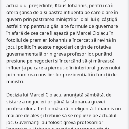
actualului președinte, Klaus Iohannis, pentru că îi
oferă șansa de a-și păstra influența pe care o are în
guvern prin păstrarea miniștrilor loiali lui și câștigă
astfel timp pentru a găsi alte formule de guvernare
în afară de cea care îl așează pe Marcel Ciolacu în
fotoliul de premier. Iohannis a încercat să revină în
jocul politic în aceste negocieri ce țin de rotativa
guvernamentală prin greva profesorilor, punând
presiune pe negocieri și încercând să-și mărească
influența pe care a pierdut-o în interiorul guvernului
prin numirea consilierilor prezidențiali în funcții de
miniștri.
Decizia lui Marcel Ciolacu, anunțată sâmbătă, de
sistare a negocierilor până la stoparea grevei
profesorilor a fost o măsură inteligentă. Iohannis nu
mai are de ales și trebuie să se replieze pe actualul
joc. Guvernanții au folosit greva profesorilor