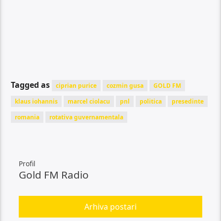
Tagged as
ciprian purice
cozmin gusa
GOLD FM
klaus iohannis
marcel ciolacu
pnl
politica
presedinte
romania
rotativa guvernamentala
Profil
Gold FM Radio
Arhiva postari