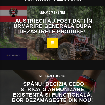
URMĂTOAREA ȘTIRE
AUSTRIECII AU FOST DAȚI ÎN
URMĂRIRE GENERALĂ DUPĂ
DEZASTRELE PRODUSE!
ȘTIREA ANTERIOARE
SPÂNU: DECIZIA CEDO
STRICĂ O ARMONIZARE
EXISTENTĂ ȘI FUNCȚIONALĂ.
BOR DEZAMĂGEȘTE DIN NOU!