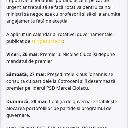
împotriva lui Iohannis, punând accent pe cât de
urgent ar trebui să se facă rotativa pentru ca noii
miniștri să negocieze cu profesorii și să-și ia anumite
angajamente față de aceștia.
A apărut un calendar al rotativei guvernamentale,
publicat de
stiripesurse.ro
:
Vineri, 26 mai:
Premierul Nicolae Ciucă își depune
mandatul de premier.
Sâmbătă, 27 mai:
Președintele Klaus Iohannis se
consultă cu partidele la Cotroceni și îl desemnează
premier pe liderul PSD Marcel Ciolacu.
Duminică, 28 mai:
Coaliția de guvernare stabilește
alocarea portofoliilor pe partide și programul de
guvernare.