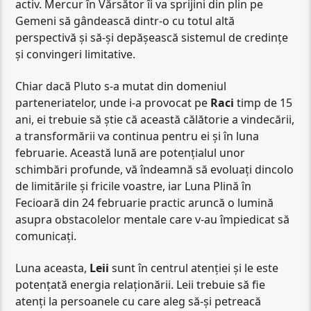
activ. Mercur în Vărsător îi va sprijini din plin pe
Gemeni să gândească dintr-o cu totul altă
perspectivă și să-și depășească sistemul de credințe
și convingeri limitative.
Chiar dacă Pluto s-a mutat din domeniul
parteneriatelor, unde i-a provocat pe
Raci
timp de 15
ani, ei trebuie să știe că această călătorie a vindecării,
a transformării va continua pentru ei și în luna
februarie. Această lună are potențialul unor
schimbări profunde, vă îndeamnă să evoluați dincolo
de limitările și fricile voastre, iar Luna Plină în
Fecioară din 24 februarie practic aruncă o lumină
asupra obstacolelor mentale care v-au împiedicat să
comunicați.
Luna aceasta,
Leii
sunt în centrul atenției și le este
potențată energia relaționării. Leii trebuie să fie
atenți la persoanele cu care aleg să-și petreacă