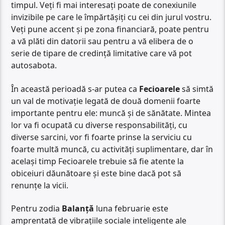
timpul. Veți fi mai interesați poate de conexiunile
invizibile pe care le împărtășiți cu cei din jurul vostru.
Veți pune accent și pe zona financiară, poate pentru
a vă plăti din datorii sau pentru a vă elibera de o
serie de tipare de credință limitative care vă pot
autosabota.
În această perioadă s-ar putea ca
Fecioarele
să simtă
un val de motivație legată de două domenii foarte
importante pentru ele: muncă și de sănătate. Mintea
lor va fi ocupată cu diverse responsabilități, cu
diverse sarcini, vor fi foarte prinse la serviciu cu
foarte multă muncă, cu activități suplimentare, dar în
același timp Fecioarele trebuie să fie atente la
obiceiuri dăunătoare și este bine dacă pot să
renunțe la vicii.
Pentru zodia
Balanță
luna februarie este
amprentată de vibrațiile sociale inteligente ale