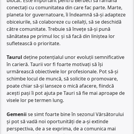
blocat. Este important pentru Berbeci să rămână
conectați cu comunitatea din care fac parte. Marte,
planeta lor guvernatoare, îi îndeamnă să-și adapteze
obiceiurile, să colaboreze cu ceilalți, să se deschidă
către comunitate. Trebuie să învețe să-și pună
sănătatea pe primul loc și să facă din liniștea lor
sufletească o prioritate.
Taurul
deține potențialul unor evoluții semnificative
în carieră. Taurii vor fi foarte motivați să își
urmărească obiectivele lor profesionale. Pot să-și
schimbe locul de muncă, să solicite o promovare,
poate chiar să-și lanseze o mică afacere, fiindcă
acești pași îi pot ajuta pe Tauri să fie mai aproape de
visele lor pe termen lung.
Gemenii
se simt foarte bine în sezonul Vărsătorului
și pot să vadă noi oportunități de a-și extinde
perspectiva, de a se exprima, de a comunica mai