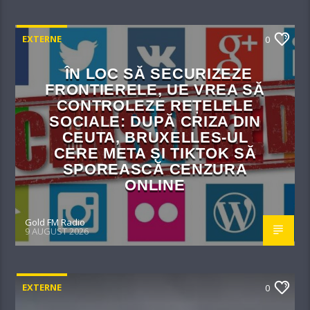
EXTERNE
0
ÎN LOC SĂ SECURIZEZE
FRONTIERELE, UE VREA SĂ
CONTROLEZE REȚELELE
SOCIALE: DUPĂ CRIZA DIN
CEUTA, BRUXELLES-UL
CERE META ȘI TIKTOK SĂ
SPOREASCĂ CENZURA
ONLINE
Gold FM Radio
9 AUGUST 2026
EXTERNE
0