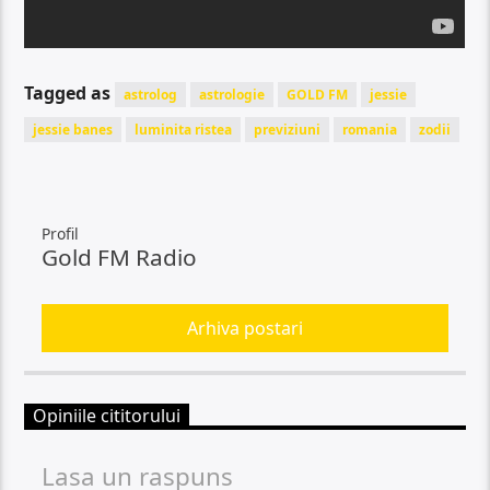
Tagged as
astrolog
astrologie
GOLD FM
jessie
jessie banes
luminita ristea
previziuni
romania
zodii
Profil
Gold FM Radio
Arhiva postari
Opiniile cititorului
Lasa un raspuns