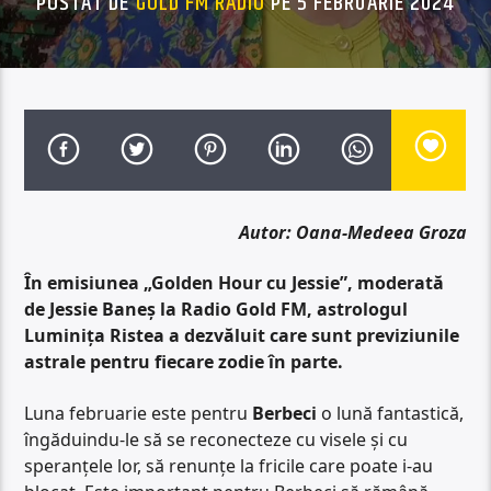
POSTAT DE
GOLD FM RADIO
PE 5 FEBRUARIE 2024
Autor: Oana-Medeea Groza
În emisiunea „Golden Hour cu Jessie”, moderată
de Jessie Baneș la Radio Gold FM, astrologul
Luminița Ristea a dezvăluit care sunt previziunile
astrale pentru fiecare zodie în parte.
Luna februarie este pentru
Berbeci
o lună fantastică,
îngăduindu-le să se reconecteze cu visele și cu
speranțele lor, să renunțe la fricile care poate i-au