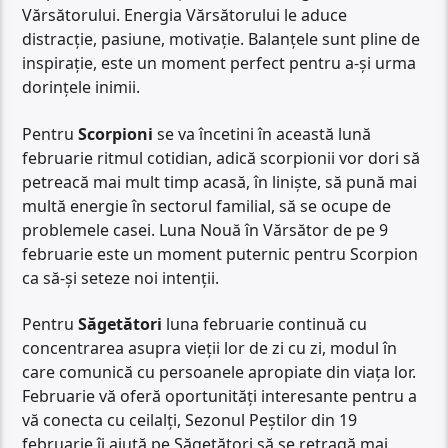
Vărsătorului. Energia Vărsătorului le aduce
distracție, pasiune, motivație. Balanțele sunt pline de
inspirație, este un moment perfect pentru a-și urma
dorințele inimii.
Pentru
Scorpioni
se va încetini în această lună
februarie ritmul cotidian, adică scorpionii vor dori să
petreacă mai mult timp acasă, în liniște, să pună mai
multă energie în sectorul familial, să se ocupe de
problemele casei. Luna Nouă în Vărsător de pe 9
februarie este un moment puternic pentru Scorpion
ca să-și seteze noi intenții.
Pentru
Săgetători
luna februarie continuă cu
concentrarea asupra vieții lor de zi cu zi, modul în
care comunică cu persoanele apropiate din viața lor.
Februarie vă oferă oportunități interesante pentru a
vă conecta cu ceilalți, Sezonul Peștilor din 19
februarie îi ajută pe Săgetători să se retragă mai