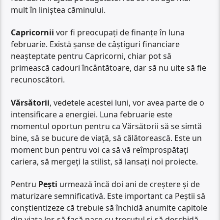
mult în liniștea căminului.
Capricornii
vor fi preocupați de finanțe în luna
februarie. Există șanse de câștiguri financiare
neașteptate pentru Capricorni, chiar pot să
primească cadouri încântătoare, dar să nu uite să fie
recunoscători.
Vărsătorii
, vedetele acestei luni, vor avea parte de o
intensificare a energiei. Luna februarie este
momentul oportun pentru ca Vărsătorii să se simtă
bine, să se bucure de viață, să călătorească. Este un
moment bun pentru voi ca să vă reîmprospătați
cariera, să mergeți la stilist, să lansați noi proiecte.
Pentru
Pești
urmează încă doi ani de creștere și de
maturizare semnificativă. Este important ca Peștii să
conștientizeze că trebuie să închidă anumite capitole
din viața lor, să facă pace cu trecutul și să deschidă