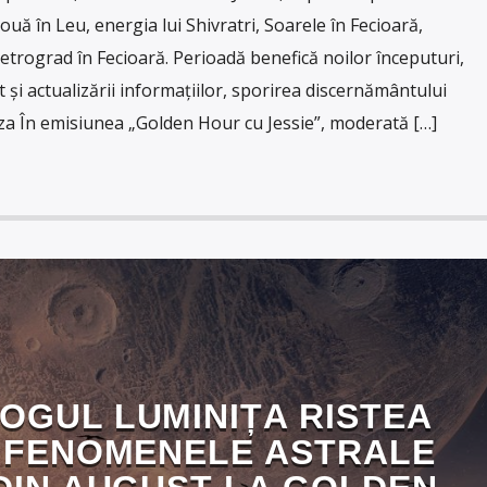
uă în Leu, energia lui Shivratri, Soarele în Fecioară,
etrograd în Fecioară. Perioadă benefică noilor începuturi,
cut și actualizării informațiilor, sporirea discernământului
 În emisiunea „Golden Hour cu Jessie”, moderată […]
OGUL LUMINIȚA RISTEA
 FENOMENELE ASTRALE