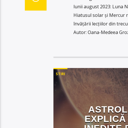
lunii august 2023: Luna No
Hiatusul solar și Mercur r
învățării lecțiilor din tre
Autor: Oana-Medeea Groza
STIRI
ASTROL
EXPLICĂ