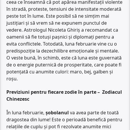
ceea ce înseamnă că pot apărea manifestații violente
în stradă, proteste, tensiuni de intensitate moderată
peste tot în lume. Este posibil să ne simțim mai
justițiari și să vrem să ne expunem punctul de
vedere. Astrologul Nicoleta Ghiriș a recomandat ca
oamenii să fie totuși pașnici și diplomați pentru a
evita conflictele. Totodată, luna februarie vine cu o
predispoziție la dezechilibre emoționale și mentale.
O veste bună, în schimb, este că luna este guvernată
de o energie puternică de prosperitate, care poate fi
potențată cu anumite culori: maro, bej, galben și
roșu.
Previziuni pentru fiecare zodie în parte – Zodiacul
Chinezesc
În luna februarie,
șobolanul
va avea parte de toată
dragostea din lume! Este o perioadă benefică pentru
relațiile de cuplu și pot fi rezolvate anumite mici