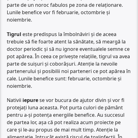
parte de un noroc fabulos pe zona de relaționare.
Lunile benefice vor fi februarie, octombrie și
noiembrie.
Tigrul
este predispus la îmbolnăviri și de aceea
trebuie să fie foarte atent la sănătate, să meargă la
doctor periodic și să nu ignore eventualele semne ce
pot apărea. În ceea ce privește relațiile, tigrul va avea
parte de suișuri și coborâșuri. Atenție la nevoile
partenerului și posibilii noi parteneri ce pot apărea în
cale. Lunile benefice sunt: februarie, octombrie și
noiembrie.
Nativii
iepure
se vor bucura de ajutor divin și vor fi
protejați luna aceasta. Pot purta culori de pământ
pentru a-și potența energiile benefice. Au succesul
de partea lor, așa că pot realiza acum proiecte pe
care și le-au propus de mai mult timp. Atenție la
alimentație, întrucât există riscul de toxiinfecții. În