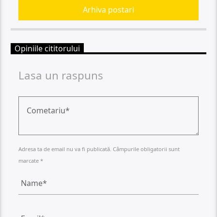
Arhiva postari
Opiniile cititorului
Lasa un raspuns
Adresa ta de email nu va fi publicată. Câmpurile obligatorii sunt
marcate *