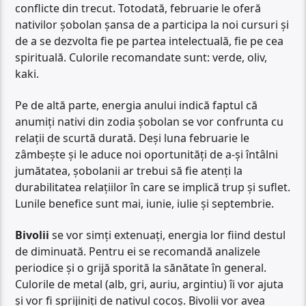
conflicte din trecut. Totodată, februarie le oferă
nativilor șobolan șansa de a participa la noi cursuri și
de a se dezvolta fie pe partea intelectuală, fie pe cea
spirituală. Culorile recomandate sunt: verde, oliv,
kaki.
Pe de altă parte, energia anului indică faptul că
anumiți nativi din zodia șobolan se vor confrunta cu
relații de scurtă durată. Deși luna februarie le
zâmbește și le aduce noi oportunități de a-și întâlni
jumătatea, șobolanii ar trebui să fie atenți la
durabilitatea relațiilor în care se implică trup și suflet.
Lunile benefice sunt mai, iunie, iulie și septembrie.
Bivolii
se vor simți extenuați, energia lor fiind destul
de diminuată. Pentru ei se recomandă analizele
periodice și o grijă sporită la sănătate în general.
Culorile de metal (alb, gri, auriu, argintiu) îi vor ajuta
și vor fi sprijiniți de nativul cocoș. Bivolii vor avea