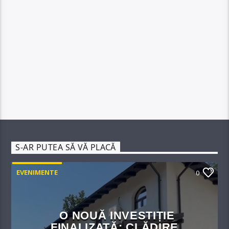
S-AR PUTEA SĂ VĂ PLACĂ
EVENIMENTE
0
O NOUĂ INVESTIȚIE
FINALIZATĂ: CLĂDIRE