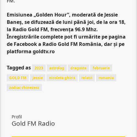
FM.
Emisiunea „Golden Hour”, moderată de Jessie
Baneș, se difuzează de luni până joi, de la ora 18,
la Radio Gold FM, frecvența 96.9 Mhz.
Înregistrările complete pot fi urmărite pe pagina
de Facebook a Radio Gold FM România, dar și pe
platforma goldtv.ro
Tagged as
2023
astrolog
dragoste
februarie
GOLD FM
jessie
nicoleta ghiris
relatii
romania
zodiac chinezesc
Profil
Gold FM Radio