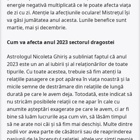
energie negativă multiplicată ce le poate afecta viața
de zi cu zi. Atenție la afecțiunile oculare! Mistrețul își
va găsi jumătatea anul acesta. Lunile benefice sunt
martie, mai și decembrie.
Cum va afecta anul 2023 sectorul dragostei
Astrologul Nicoleta Ghiriș a subliniat faptul că anul
2023 este un an al iubirii și al relaționărilor de toate
tipurile. Cu toate acestea, trebuie să fim atenți la
relațiile pasagere ce pot apărea în viața noastră și la
micile semne de destrămare din relațiile de lungă
durată pe care le avem deja. Totodată, este indicat să
nu stricăm posibilele relații ce ne apar în cale cu
anumite așteptări exagerate pe care le avem, ci ar fi
bine să luăm lucrurile așa cum vin, să lăsăm timpul
să ne arate noi căi și să fim mai deschiși. Multe dintre
zodii vor avea parte de căsătorii sau de reaprinderea
pasiunii de la începutul relației, altele vor simți nevoia