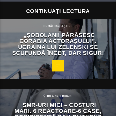
CONTINUAȚI LECTURA
URMĂTOAREA ȘTIRE
„ȘOBOLANII PĂRĂSESC
CORABIA ACTORAȘULUI”.
UCRAINA LUI ZELENSKI SE
SCUFUNDĂ ÎNCET, DAR SIGUR!
ȘTIREA ANTERIOARE
SMR-URI MICI – COSTURI
MARI. 6 REACTOARE-6 CASE,