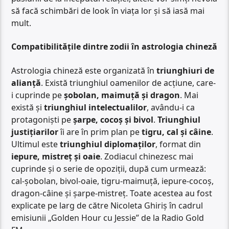
să facă schimbări de look în viața lor și să iasă mai
mult.
Compatibilitățile dintre zodii în astrologia chineză
Astrologia chineză este organizată în
triunghiuri de
alianță
. Există triunghiul oamenilor de acțiune, care-
i cuprinde pe
șobolan, maimuță și dragon
. Mai
există și
triunghiul
intelectualilor
, avându-i ca
protagoniști pe
șarpe, cocoș și bivol
.
Triunghiul
justițiarilor
îi are în prim plan pe
tigru, cal și câine
.
Ultimul este
triunghiul diplomaților
, format din
iepure, mistreț și oaie
. Zodiacul chinezesc mai
cuprinde și o serie de opoziții, după cum urmează:
cal-șobolan, bivol-oaie, tigru-maimuță, iepure-cocoș,
dragon-câine și șarpe-mistreț. Toate acestea au fost
explicate pe larg de către Nicoleta Ghiriș în cadrul
emisiunii „Golden Hour cu Jessie” de la Radio Gold