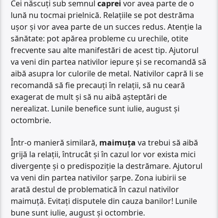
Cei născuți sub semnul
caprei
vor avea parte de o
lună nu tocmai prielnică. Relațiile se pot destrăma
ușor și vor avea parte de un succes redus. Atenție la
sănătate: pot apărea probleme cu urechile, otite
frecvente sau alte manifestări de acest tip. Ajutorul
va veni din partea nativilor iepure și se recomandă să
aibă asupra lor culorile de metal. Nativilor capră li se
recomandă să fie precauți în relații, să nu ceară
exagerat de mult și să nu aibă așteptări de
nerealizat. Lunile benefice sunt iulie, august și
octombrie.
Într-o manieră similară,
maimuța
va trebui să aibă
grijă la relații, întrucât și în cazul lor vor exista mici
divergențe și o predispoziție la destrămare. Ajutorul
va veni din partea nativilor șarpe. Zona iubirii se
arată destul de problematică în cazul nativilor
maimuță. Evitați disputele din cauza banilor! Lunile
bune sunt iulie, august și octombrie.