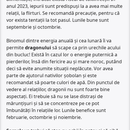
anul 2023, iepurii sunt predispuși la a avea mai multe
relații, la flirturi. Se recomandă precauție, pentru că
vor exista tentații la tot pasul. Lunile bune sunt
septembrie și octombrie.
Binomul dintre energia anuală și cea lunară îi va
permite
dragonului
să scape ca prin urechile acului
din bucluc! Există în cazul lor o energie puternică a
pierderilor, însă din fericire au și mare noroc, putând
deci să evite anumite situații neplăcute. Vor avea
parte de ajutorul nativilor șobolan și este
recomandat să poarte culori de apă. Din punctul de
vedere al relațiilor, dragonii nu sunt foarte bine
aspectați. Ei trebuie să nu se lase distrași de
mărunțișuri și să se concentreze pe ce pot
îmbunătăți în relațiile lor. Lunile benefice sunt
februarie, octombrie și noiembrie.