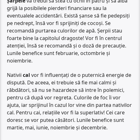
Șarpele
va trebui să stea cu ochii în patru și să aibă
grijă la posibilele pierderi financiare sau la
eventualele accidentări. Există șanse să fie pedepsiți
pe nedrept, însă vor fi sprijiniți de cocoși. Se
recomandă purtarea culorilor de apă. Șerpii stau
foarte bine la capitolul dragoste! Vor fi în centrul
atenției, însă se recomandă și o doză de precauție.
Lunile benefice sunt februarie, octombrie și
noiembrie.
Nativii
cal
vor fi influențați de o puternică energie de
dispută. De aceea, ei trebuie să fie mai calmi și
răbdători, să nu se hazardeze să intre în polemici,
pentru că după vor regreta. Culorile de foc îi vor
ajuta, iar sprijinul în cazul lor vine din partea nativilor
cal. Pentru cai, relațiile vor fi la superlativ! Cei care
doresc se vor putea căsători. Lunile benefice sunt
martie, mai, iunie, noiembrie și decembrie.