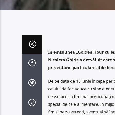
În emisiunea „Golden Hour cu Jes
Nicoleta Ghiriș a dezvăluit care 
prezentând particularitățile fiecă
De pe data de 18 iunie începe perio
calului de foc aduce cu sine o energ
ne va face să fim mai preocupați d
special de cele alimentare. În mijl
fim și perseverenți, eventual să în