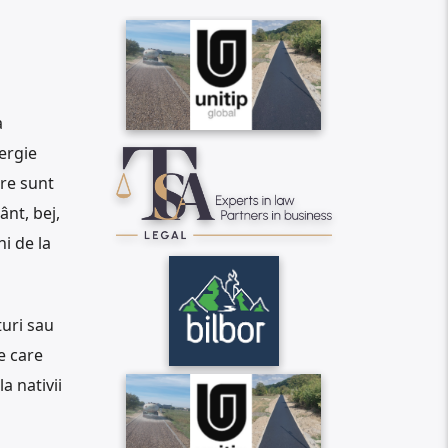
a
nergie
are sunt
ânt, bej,
i de la
turi sau
pe care
a nativii