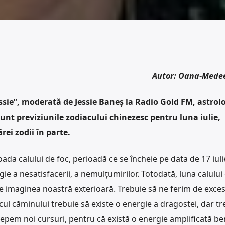
Autor: Oana-Mede
sie”, moderată de Jessie Baneș la Radio Gold FM, astrol
sunt previziunile zodiacului chinezesc pentru luna iulie,
rei zodii în parte.
ada calului de foc, perioadă ce se încheie pe data de 17 iuli
ie a nesatisfacerii, a nemulțumirilor. Totodată, luna calului
e imaginea noastră exterioară. Trebuie să ne ferim de exces
ocul căminului trebuie să existe o energie a dragostei, dar tr
cepem noi cursuri, pentru că există o energie amplificată be