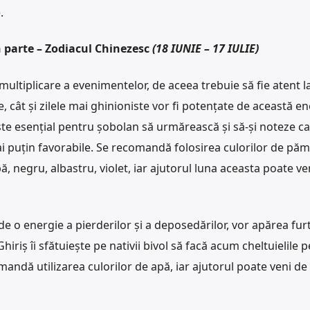
.
n parte – Zodiacul Chinezesc
(18 IUNIE – 17 IULIE)
multiplicare a evenimentelor, de aceea trebuie să fie atent l
ce, cât și zilele mai ghinioniste vor fi potențate de această e
este esențial pentru șobolan să urmărească și să-și noteze c
mai puțin favorabile. Se recomandă folosirea culorilor de păm
, negru, albastru, violet, iar ajutorul luna aceasta poate ven
 de o energie a pierderilor și a deposedărilor, vor apărea fur
hiriș îi sfătuiește pe nativii bivol să facă acum cheltuielile 
andă utilizarea culorilor de apă, iar ajutorul poate veni de l