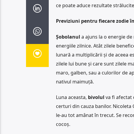
ce poate aduce rezultate strălucite
Previziuni pentru fiecare zodie î
Șobolanul
a ajuns la o energie de 
energiile zilnice. Atât zilele benefi
lunară a multiplicării și de aceea 
zilele lui bune și care sunt zilele 
maro, galben, sau a culorilor de apă
nativul maimuță.
Luna aceasta,
bivolul
va fi afectat
certuri din cauza banilor. Nicoleta G
le-au tot amânat în trecut. Se recom
cocoș.