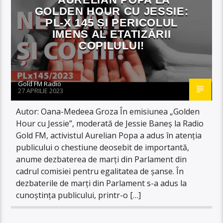
GOLDEN HOUR CU JESSIE:
PL-X 145 ȘI PERICOLUL
IMENS AL ETATIZĂRII
COPILULUI!
Gold FM Radio
27 APRILIE 2023
Autor: Oana-Medeea Groza În emisiunea „Golden
Hour cu Jessie”, moderată de Jessie Baneș la Radio
Gold FM, activistul Aurelian Popa a adus în atenția
publicului o chestiune deosebit de importantă,
anume dezbaterea de marți din Parlament din
cadrul comisiei pentru egalitatea de șanse. În
dezbaterile de marți din Parlament s-a adus la
cunoștința publicului, printr-o […]