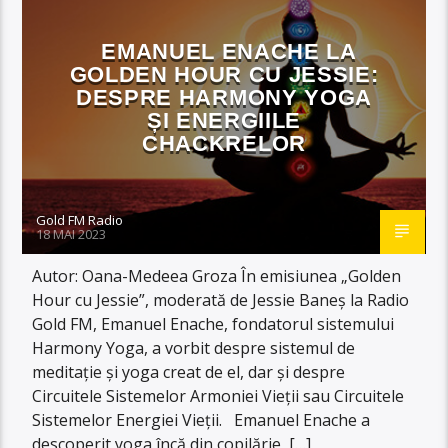
EMANUEL ENACHE LA
GOLDEN HOUR CU JESSIE:
DESPRE HARMONY YOGA
ȘI ENERGIILE
CHACKRELOR
Gold FM Radio
18 MAI 2023
Autor: Oana-Medeea Groza În emisiunea „Golden
Hour cu Jessie”, moderată de Jessie Baneș la Radio
Gold FM, Emanuel Enache, fondatorul sistemului
Harmony Yoga, a vorbit despre sistemul de
meditație și yoga creat de el, dar și despre
Circuitele Sistemelor Armoniei Vieții sau Circuitele
Sistemelor Energiei Vieții. Emanuel Enache a
descoperit yoga încă din copilărie, […]