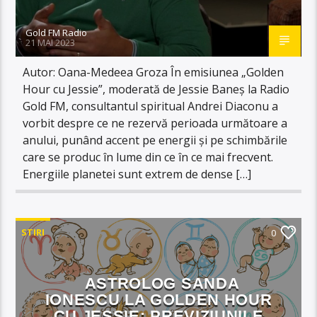
Gold FM Radio
21 MAI 2023
Autor: Oana-Medeea Groza În emisiunea „Golden
Hour cu Jessie”, moderată de Jessie Baneș la Radio
Gold FM, consultantul spiritual Andrei Diaconu a
vorbit despre ce ne rezervă perioada următoare a
anului, punând accent pe energii și pe schimbările
care se produc în lume din ce în ce mai frecvent.
Energiile planetei sunt extrem de dense […]
STIRI
0
ASTROLOG SANDA
IONESCU LA GOLDEN HOUR
CU JESSIE: PREVIZIUNILE