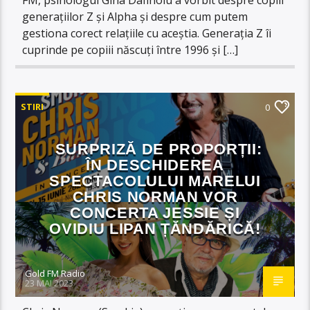
generațiilor Z și Alpha și despre cum putem
gestiona corect relațiile cu aceștia. Generația Z îi
cuprinde pe copiii născuți între 1996 și […]
STIRI
0
SURPRIZĂ DE PROPORȚII:
ÎN DESCHIDEREA
SPECTACOLULUI MARELUI
CHRIS NORMAN VOR
CONCERTA JESSIE ȘI
OVIDIU LIPAN ȚĂNDĂRICĂ!
Gold FM Radio
23 MAI 2023