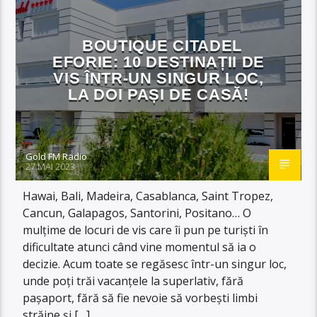
BOUTIQUE CITADEL
EFORIE: 10 DESTINAȚII DE
VIS ÎNTR-UN SINGUR LOC,
LA DOI PAȘI DE CASĂ!
Gold FM Radio
27 MAI 2023
Hawai, Bali, Madeira, Casablanca, Saint Tropez,
Cancun, Galapagos, Santorini, Positano… O
mulțime de locuri de vis care îi pun pe turiști în
dificultate atunci când vine momentul să ia o
decizie. Acum toate se regăsesc într-un singur loc,
unde poți trăi vacanțele la superlativ, fără
pașaport, fără să fie nevoie să vorbești limbi
străine și […]