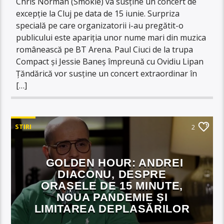
Chris Norman (Smokie) va susține un concert de
excepție la Cluj pe data de 15 iunie. Surpriza
specială pe care organizatorii i-au pregătit-o
publicului este apariția unor nume mari din muzica
românească pe BT Arena. Paul Ciuci de la trupa
Compact și Jessie Baneș împreună cu Ovidiu Lipan
Ţăndărică vor susţine un concert extraordinar în
[…]
STIRI
2
GOLDEN HOUR: ANDREI
DIACONU, DESPRE
ORAȘELE DE 15 MINUTE,
NOUA PANDEMIE ȘI
LIMITAREA DEPLASĂRILOR