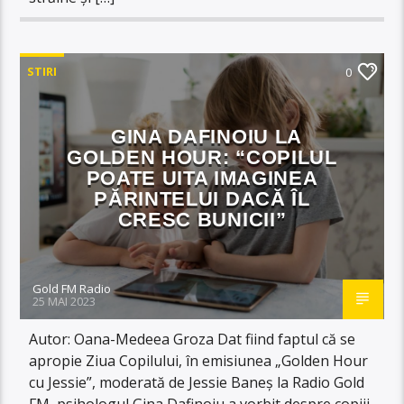
STIRI
0
GINA DAFINOIU LA
GOLDEN HOUR: “COPILUL
POATE UITA IMAGINEA
PĂRINTELUI DACĂ ÎL
CRESC BUNICII”
Gold FM Radio
25 MAI 2023
Autor: Oana-Medeea Groza Dat fiind faptul că se
apropie Ziua Copilului, în emisiunea „Golden Hour
cu Jessie”, moderată de Jessie Baneș la Radio Gold
FM, psihologul Gina Dafinoiu a vorbit despre copiii