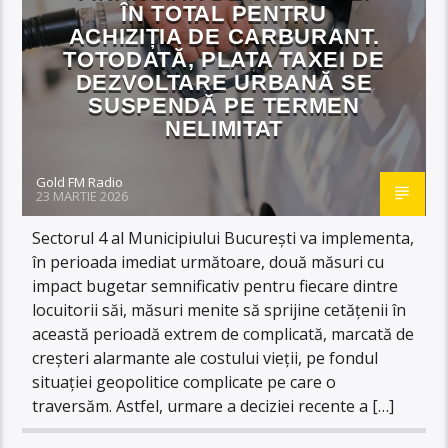
ÎN TOTAL PENTRU
ACHIZIȚIA DE CARBURANT.
TOTODATĂ, PLATA TAXEI DE
DEZVOLTARE URBANĂ SE
SUSPENDĂ PE TERMEN
NELIMITAT
Gold FM Radio
23 MARTIE 2026
Sectorul 4 al Municipiului București va implementa,
în perioada imediat următoare, două măsuri cu
impact bugetar semnificativ pentru fiecare dintre
locuitorii săi, măsuri menite să sprijine cetățenii în
această perioadă extrem de complicată, marcată de
creșteri alarmante ale costului vieții, pe fondul
situației geopolitice complicate pe care o
traversăm. Astfel, urmare a deciziei recente a […]