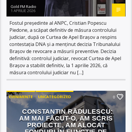
Gold FM Radio
1 APRILIE 2026
Fostul președinte al ANPC, Cristian Popescu
Piedone, a scăpat definitiv de măsura controlului
judiciar, după ce Curtea de Apel Brașov a respins
contestația DNA și a menținut decizia Tribunalului
Brașov de revocare a măsurii preventive. Decizia
definitivă: controlul judiciar, revocat Curtea de Apel
Brașov a stabilit definitiv, la 1 aprilie 2026, că
măsura controlului judiciar nu […]
EVENIMENTE
UNCATEGORIZED
0
CONSTANTIN RĂDULESCU:
AM MAI FĂCUT-O, AM SCRIS
PROIECTE, AM ALOCAT
FONDURI ÎN FUNCȚIE DE