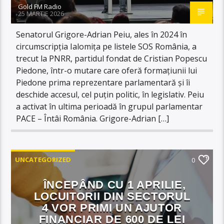
Gold FM Radio
25 MARTIE 2026
Senatorul Grigore-Adrian Peiu, ales în 2024 în
circumscripția Ialomița pe listele SOS România, a
trecut la PNRR, partidul fondat de Cristian Popescu
Piedone, într-o mutare care oferă formațiunii lui
Piedone prima reprezentare parlamentară și îi
deschide accesul, cel puțin politic, în legislativ. Peiu
a activat în ultima perioadă în grupul parlamentar
PACE – Întâi România. Grigore-Adrian […]
UNCATEGORIZED
0
ÎNCEPÂND CU 1 APRILIE,
LOCUITORII DIN SECTORUL
4 VOR PRIMI UN AJUTOR
FINANCIAR DE 600 DE LEI