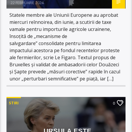
22 FEBRUARIE 2024
Statele membre ale Uniunii Europene au aprobat
miercuri reînnoirea, din iunie, a scutirii de taxe
vamale pentru importurile agricole ucrainene,
însoțită de „mecanisme de
salvgardare” consolidate pentru limitarea
impactului acestora pe fondul recentelor proteste
ale fermierilor, scrie Le Figaro. Textul propus de
Bruxelles și validat de ambasadorii celor Douăzeci
și Șapte prevede „măsuri corective” rapide în cazul
unor „perturbari semnificative” pe piață, iar […]
STIRI
0
URSULA ESTE