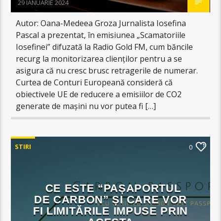
29 IANUARIE 2024
Autor: Oana-Medeea Groza Jurnalista Iosefina
Pascal a prezentat, în emisiunea „Scamatoriile
Iosefinei” difuzată la Radio Gold FM, cum băncile
recurg la monitorizarea clienților pentru a se
asigura că nu cresc brusc retragerile de numerar.
Curtea de Conturi Europeană consideră că
obiectivele UE de reducere a emisiilor de CO2
generate de mașini nu vor putea fi […]
STIRI
0
CE ESTE “PAȘAPORTUL
DE CARBON” ȘI CARE VOR
FI LIMITĂRILE IMPUSE PRIN