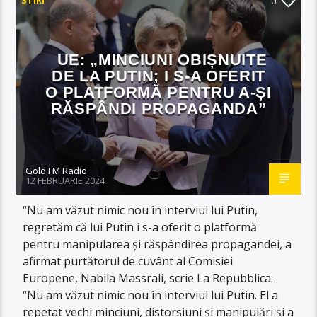
0
UE: „MINCIUNI OBIȘNUITE
DE LA PUTIN; I S-A OFERIT
O PLATFORMĂ PENTRU A-ȘI
RĂSPÂNDI PROPAGANDA”
Gold FM Radio
12 FEBRUARIE 2024
“Nu am văzut nimic nou în interviul lui Putin,
regretăm că lui Putin i s-a oferit o platformă
pentru manipularea și răspândirea propagandei, a
afirmat purtătorul de cuvânt al Comisiei
Europene, Nabila Massrali, scrie La Repubblica.
“Nu am văzut nimic nou în interviul lui Putin. El a
repetat vechi minciuni, distorsiuni și manipulări și a