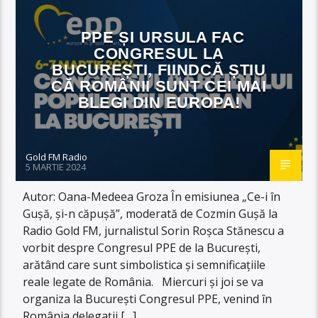
PPE ȘI URSULA FAC
CONGRESUL LA
BUCUREȘTI, FIINDCĂ ȘTIU
CĂ ROMÂNII SUNT CEI MAI
BLEGI DIN EUROPA!
Gold FM Radio
5 MARTIE 2024
Autor: Oana-Medeea Groza În emisiunea „Ce-i în
Gușă, și-n căpușă”, moderată de Cozmin Gușă la
Radio Gold FM, jurnalistul Sorin Roșca Stănescu a
vorbit despre Congresul PPE de la București,
arătând care sunt simbolistica și semnificațiile
reale legate de România. Miercuri și joi se va
organiza la București Congresul PPE, venind în
România delegații […]