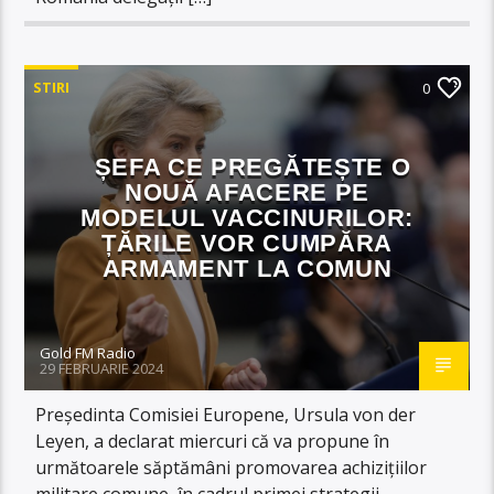
STIRI
0
ȘEFA CE PREGĂTEȘTE O
NOUĂ AFACERE PE
MODELUL VACCINURILOR:
ȚĂRILE VOR CUMPĂRA
ARMAMENT LA COMUN
Gold FM Radio
29 FEBRUARIE 2024
Preşedinta Comisiei Europene, Ursula von der
Leyen, a declarat miercuri că va propune în
următoarele săptămâni promovarea achiziţiilor
militare comune, în cadrul primei strategii