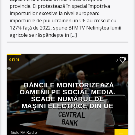
provincie. Ei protestează în special împotriva
importurilor excesive la nivel european:
importurile de pui ucraineni în UE au crescut cu
127% față de 2022, spune BFMTV Neliniștea lumii
agricole se răspândește în […]
STIRI
0
BĂNCILE MONITORIZEAZĂ
OAMENII PE SOCIAL MEDIA.
SCADE NUMĂRUL DE
MAȘINI ELECTRICE DIN UE
Gold FM Radio