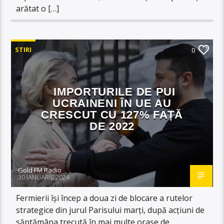
arătat o […]
STIRI
0
IMPORTURILE DE PUI
UCRAINENI ÎN UE AU
CRESCUT CU 127% FAȚĂ
DE 2022
Gold FM Radio
30 IANUARIE 2024
Fermierii își încep a doua zi de blocare a rutelor
strategice din jurul Parisului marți, după acțiuni de
săptămâna trecută în mai multe orașe de