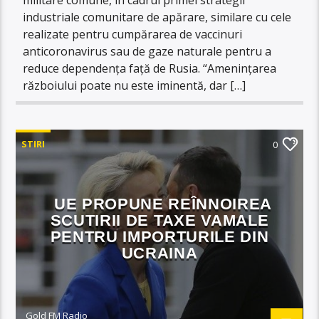
industriale comunitare de apărare, similare cu cele
realizate pentru cumpărarea de vaccinuri
anticoronavirus sau de gaze naturale pentru a
reduce dependenţa faţă de Rusia. “Ameninţarea
războiului poate nu este iminentă, dar […]
STIRI
0
UE PROPUNE REÎNNOIREA
SCUTIRII DE TAXE VAMALE
PENTRU IMPORTURILE DIN
UCRAINA
Gold FM Radio