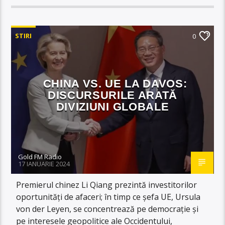
STIRI
0
CHINA VS. UE LA DAVOS:
DISCURSURILE ARATĂ
DIVIZIUNI GLOBALE
Gold FM Radio
17 IANUARIE 2024
Premierul chinez Li Qiang prezintă investitorilor
oportunități de afaceri; în timp ce șefa UE, Ursula
von der Leyen, se concentrează pe democrație și
pe interesele geopolitice ale Occidentului,