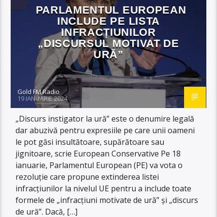
PARLAMENTUL EUROPEAN
INCLUDE PE LISTA
INFRACȚIUNILOR
„DISCURSUL MOTIVAT DE
URĂ”
Gold FM Radio
19 IANUARIE 2024
„Discurs instigator la ură” este o denumire legală
dar abuzivă pentru expresiile pe care unii oameni
le pot găsi insultătoare, supărătoare sau
jignitoare, scrie European Conservative Pe 18
ianuarie, Parlamentul European (PE) va vota o
rezoluție care propune extinderea listei
infracțiunilor la nivelul UE pentru a include toate
formele de „infracțiuni motivate de ură” și „discurs
de ură”. Dacă, […]