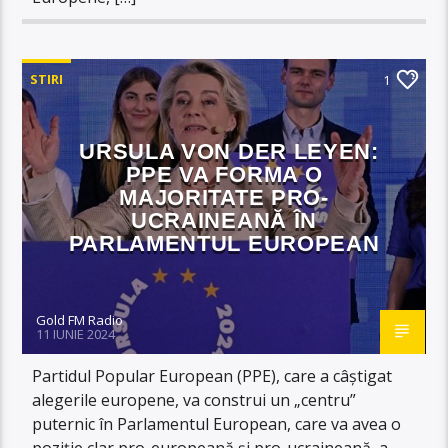
STIRI
1
URSULA VON DER LEYEN:
PPE VA FORMA O
MAJORITATE PRO-
UCRAINEANĂ ÎN
PARLAMENTUL EUROPEAN
Gold FM Radio
11 IUNIE 2024
Partidul Popular European (PPE), care a câștigat
alegerile europene, va construi un „centru”
puternic în Parlamentul European, care va avea o
poziție clar pro-europeană și pro-ucraineană, a