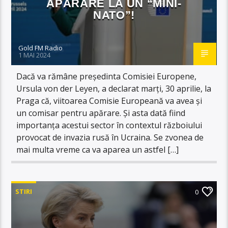
APĂRARE LA UN “MINI-
NATO”!
Gold FM Radio
1 MAI 2024
Dacă va rămâne preşedinta Comisiei Europene,
Ursula von der Leyen, a declarat marţi, 30 aprilie, la
Praga că, viitoarea Comisie Europeană va avea şi
un comisar pentru apărare. Și asta dată fiind
importanţa acestui sector în contextul războiului
provocat de invazia rusă în Ucraina. Se zvonea de
mai multa vreme ca va aparea un astfel […]
STIRI
0