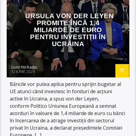
URSULA VON DER LEYEN
PROMITE ÎNCĂ 1,4
MILIARDE DE EURO
PENTRU INVESTIȚII ÎN
UCRAINA
Gold FM Radio
12 IUNIE 2024
Băncile vor putea aplica pentru sprijin bugetar al
UE atunci când investesc în fonduri de acțiuni
active în Ucraina, a spus von der Leyen,
conform Politico Uniunea Europeană a semnat
acorduri în valoare de 1,4 miliarde de euro cu bănci
în încercarea de a atrage investiții din sectorul
privat în Ucraina, a declarat președintele Comisiei
Europene, […]