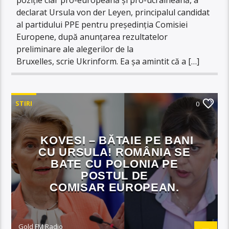
declarat Ursula von der Leyen, principalul candidat
al partidului PPE pentru președinția Comisiei
Europene, după anunțarea rezultatelor
preliminare ale alegerilor de la
Bruxelles, scrie Ukrinform. Ea șa amintit că a […]
STIRI
0
KOVESI – BĂTAIE PE BANI
CU URSULA! ROMÂNIA SE
BATE CU POLONIA PE
POSTUL DE
COMISAR EUROPEAN.
Gold FM Radio