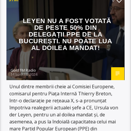
LEYEN NU A FOST VOTATĂ
DE PESTE 50% DIN
DELEGAȚII PPE DE LA
BUCUREȘTI. NU POATE LUA
AL DOILEA MANDAT!
Gold FM Radio
11 MARTIE 2024
Unul dintre membrii cheie ai Comisiei Europene,
comisarul pentru Piața Internă Thierry Breton,
într-o declarație pe rețeaua X, s-a pronunțat
împotriva realegerii actualei șefe a CE, Ursula von
der Leyen, pentru un al doilea mandat și, de
asemenea, a pus la îndoială capacitatea celui mai
mare Partid Popular European (PPE) din