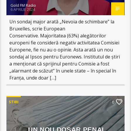
Gold FM Radio
6 APRILIE 2024
Un sondaj major arată „Nevoia de schimbare” la
Bruxelles, scrie European
Conservative. Majoritatea (63%) alegătorilor
europeni fie consideră negativ activitatea Comisiei
Europene, fie nu au o opinie. Asta arată un nou
sondaj al Ipsos pentru Euronews. Institutul de știri
a menționat că sprijinul pentru Comisie a fost
„alarmant de scăzut” în unele state – în special în
Franța, unde doar […]
STIRI
0
UN NOU DOSAR PENAL