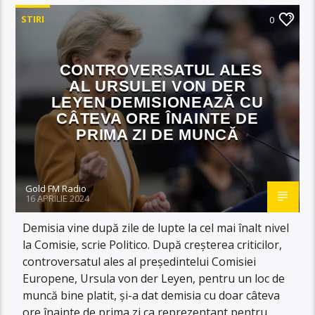
STIRI
0
CONTROVERSATUL ALES
AL URSULEI VON DER
LEYEN DEMISIONEAZĂ CU
CÂTEVA ORE ÎNAINTE DE
PRIMA ZI DE MUNCĂ
Gold FM Radio
16 APRILIE 2024
Demisia vine după zile de lupte la cel mai înalt nivel
la Comisie, scrie Politico. După creșterea criticilor,
controversatul ales al președintelui Comisiei
Europene, Ursula von der Leyen, pentru un loc de
muncă bine platit, și-a dat demisia cu doar câteva
ore înainte de prima zi ca reprezentant pentru