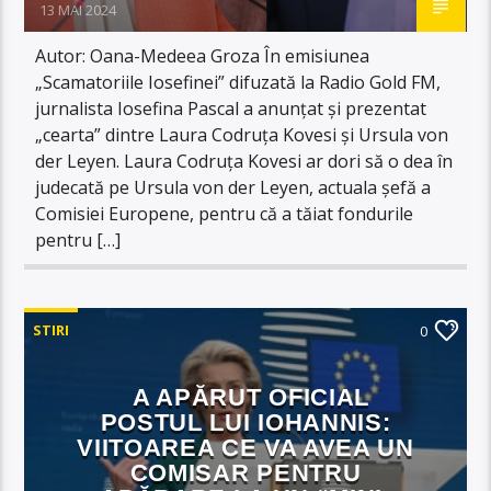
13 MAI 2024
Autor: Oana-Medeea Groza În emisiunea
„Scamatoriile Iosefinei” difuzată la Radio Gold FM,
jurnalista Iosefina Pascal a anunțat și prezentat
„cearta” dintre Laura Codruța Kovesi și Ursula von
der Leyen. Laura Codruța Kovesi ar dori să o dea în
judecată pe Ursula von der Leyen, actuala șefă a
Comisiei Europene, pentru că a tăiat fondurile
pentru […]
STIRI
0
A APĂRUT OFICIAL
POSTUL LUI IOHANNIS:
VIITOAREA CE VA AVEA UN
COMISAR PENTRU