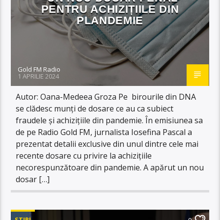
PENTRU ACHIZIȚIILE DIN
PLANDEMIE
Gold FM Radio
1 APRILIE 2024
Autor: Oana-Medeea Groza Pe birourile din DNA
se clădesc munți de dosare ce au ca subiect
fraudele și achizițiile din pandemie. În emisiunea sa
de pe Radio Gold FM, jurnalista Iosefina Pascal a
prezentat detalii exclusive din unul dintre cele mai
recente dosare cu privire la achizițiile
necorespunzătoare din pandemie. A apărut un nou
dosar […]
STIRI
0