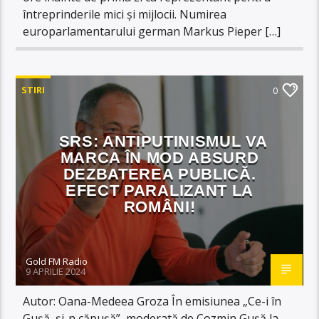
întreprinderile mici și mijlocii. Numirea
europarlamentarului german Markus Pieper […]
STIRI
0
SRS: ANTIPUTINISMUL VA
MARCA ÎN MOD ABSURD
DEZBATEREA PUBLICĂ.
EFECT PARALIZANT LA
ROMÂNI!
Gold FM Radio
9 APRILIE 2024
Autor: Oana-Medeea Groza În emisiunea „Ce-i în
Gușă, și-n căpușă”, moderată de Cozmin Gușă la