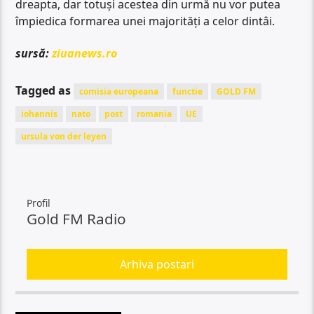
dreapta, dar totuşi acestea din urmă nu vor putea
împiedica formarea unei majorităţi a celor dintâi.
sursă:
ziuanews.ro
Tagged as
comisia europeana
functie
GOLD FM
iohannis
nato
post
romania
UE
ursula von der leyen
Profil
Gold FM Radio
Arhiva postari