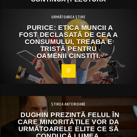
URMĂTOAREA ȘTIRE
PURICE: ETICA MUNCII A
FOST DECLASATĂ DE CEA A
CONSUMULUI, TREABA E
TRISTĂ PENTRU
OAMENII CINSTIȚI.
ȘTIREA ANTERIOARE
DUGHIN PREZINTĂ FELUL ÎN
CARE MINORITĂȚILE VOR DA
URMĂTOARELE ELITE CE SĂ
CONDUCĂ LUMEA.