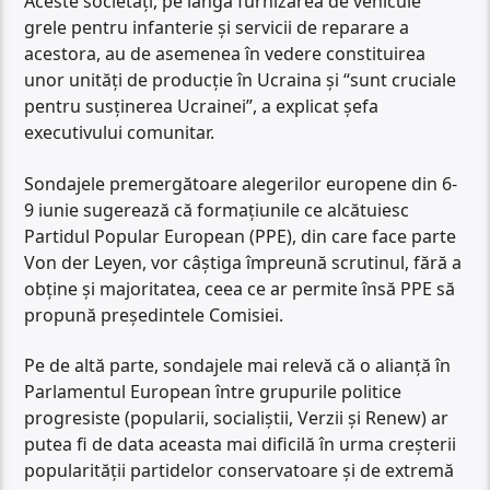
Aceste societăţi, pe lângă furnizarea de vehicule
grele pentru infanterie şi servicii de reparare a
acestora, au de asemenea în vedere constituirea
unor unităţi de producţie în Ucraina şi “sunt cruciale
pentru susţinerea Ucrainei”, a explicat şefa
executivului comunitar.
Sondajele premergătoare alegerilor europene din 6-
9 iunie sugerează că formaţiunile ce alcătuiesc
Partidul Popular European (PPE), din care face parte
Von der Leyen, vor câştiga împreună scrutinul, fără a
obţine şi majoritatea, ceea ce ar permite însă PPE să
propună preşedintele Comisiei.
Pe de altă parte, sondajele mai relevă că o alianţă în
Parlamentul European între grupurile politice
progresiste (popularii, socialiştii, Verzii şi Renew) ar
putea fi de data aceasta mai dificilă în urma creşterii
popularităţii partidelor conservatoare şi de extremă