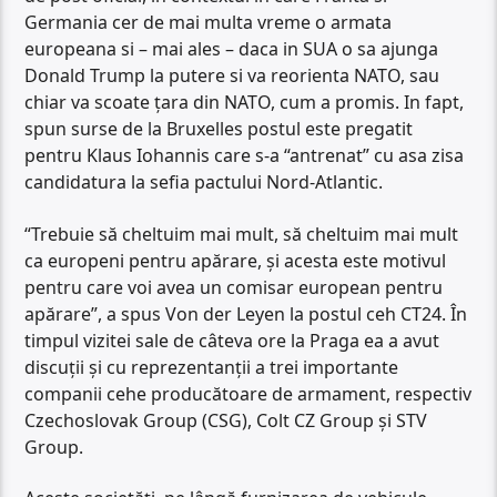
Germania cer de mai multa vreme o armata
europeana si – mai ales – daca in SUA o sa ajunga
Donald Trump la putere si va reorienta NATO, sau
chiar va scoate țara din NATO, cum a promis. In fapt,
spun surse de la Bruxelles postul este pregatit
pentru Klaus Iohannis care s-a “antrenat” cu asa zisa
candidatura la sefia pactului Nord-Atlantic.
“Trebuie să cheltuim mai mult, să cheltuim mai mult
ca europeni pentru apărare, şi acesta este motivul
pentru care voi avea un comisar european pentru
apărare”, a spus Von der Leyen la postul ceh CT24. În
timpul vizitei sale de câteva ore la Praga ea a avut
discuţii şi cu reprezentanţii a trei importante
companii cehe producătoare de armament, respectiv
Czechoslovak Group (CSG), Colt CZ Group şi STV
Group.