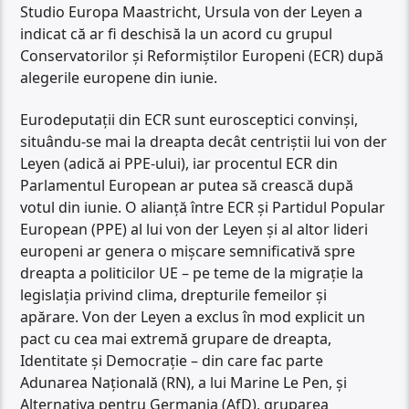
Studio Europa Maastricht, Ursula von der Leyen a
indicat că ar fi deschisă la un acord cu grupul
Conservatorilor și Reformiștilor Europeni (ECR) după
alegerile europene din iunie.
Eurodeputații din ECR sunt eurosceptici convinși,
situându-se mai la dreapta decât centriștii lui von der
Leyen (adică ai PPE-ului), iar procentul ECR din
Parlamentul European ar putea să crească după
votul din iunie. O alianță între ECR și Partidul Popular
European (PPE) al lui von der Leyen și al altor lideri
europeni ar genera o mișcare semnificativă spre
dreapta a politicilor UE – pe teme de la migrație la
legislația privind clima, drepturile femeilor și
apărare. Von der Leyen a exclus în mod explicit un
pact cu cea mai extremă grupare de dreapta,
Identitate și Democrație – din care fac parte
Adunarea Națională (RN), a lui Marine Le Pen, și
Alternativa pentru Germania (AfD), gruparea