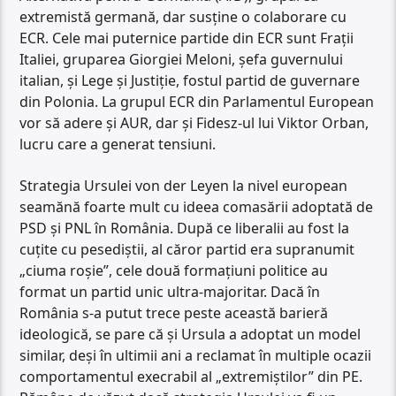
extremistă germană, dar susține o colaborare cu
ECR. Cele mai puternice partide din ECR sunt Frații
Italiei, gruparea Giorgiei Meloni, șefa guvernului
italian, și Lege și Justiție, fostul partid de guvernare
din Polonia. La grupul ECR din Parlamentul European
vor să adere și AUR, dar și Fidesz-ul lui Viktor Orban,
lucru care a generat tensiuni.
Strategia Ursulei von der Leyen la nivel european
seamănă foarte mult cu ideea comasării adoptată de
PSD și PNL în România. După ce liberalii au fost la
cuțite cu pesediștii, al căror partid era supranumit
„ciuma roșie”, cele două formațiuni politice au
format un partid unic ultra-majoritar. Dacă în
România s-a putut trece peste această barieră
ideologică, se pare că și Ursula a adoptat un model
similar, deși în ultimii ani a reclamat în multiple ocazii
comportamentul execrabil al „extremiștilor” din PE.