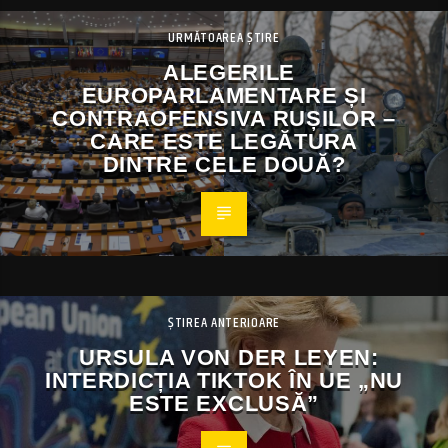
URMĂTOAREA ȘTIRE
ALEGERILE
EUROPARLAMENTARE ȘI
CONTRAOFENSIVA RUȘILOR –
CARE ESTE LEGĂTURA
DINTRE CELE DOUĂ?
ȘTIREA ANTERIOARE
URSULA VON DER LEYEN:
INTERDICȚIA TIKTOK ÎN UE „NU
ESTE EXCLUSĂ”