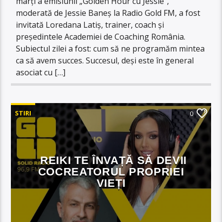
marți a emisiunii „Golden Hour cu Jessie”,
moderată de Jessie Baneș la Radio Gold FM, a fost
invitată Loredana Latiș, trainer, coach și
președintele Academiei de Coaching România.
Subiectul zilei a fost: cum să ne programăm mintea
ca să avem succes. Succesul, deși este în general
asociat cu […]
STIRI
0
REIKI TE ÎNVAȚĂ SĂ DEVII
COCREATORUL PROPRIEI
VIEȚI