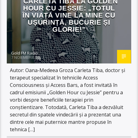
CARLETA TIBA LA GOLDEN
HOUR CU JESSIE: „TOTUL
ÎN VIAȚĂ VINE LA MINE CU
UȘURINȚĂ, BUCURIE ȘI
GLORIE!”
Gold FM Radio
7 NOIEMBRIE 2022
Autor: Oana-Medeea Groza Carleta Tiba, doctor și
terapeut specializat în tehnicile Access
Consciousness și Access Bars, a fost invitată în
cadrul emisiunii „Golden Hour cu Jessie” pentru a
vorbi despre beneficiile terapiei prin
conștientizare. Totodată, Carleta Tiba a dezvăluit
secretul din spatele vindecării și a prezentat una
dintre cele mai puternice mantre propuse în
tehnica […]