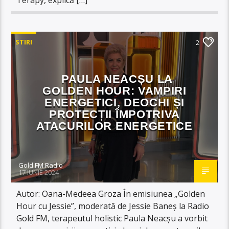
STIRI
2
PAULA NEACȘU LA
GOLDEN HOUR: VAMPIRI
ENERGETICI, DEOCHI ȘI
PROTECȚII ÎMPOTRIVA
ATACURILOR ENERGETICE
Gold FM Radio
17 IUNIE 2024
Autor: Oana-Medeea Groza În emisiunea „Golden
Hour cu Jessie”, moderată de Jessie Baneș la Radio
Gold FM, terapeutul holistic Paula Neacșu a vorbit