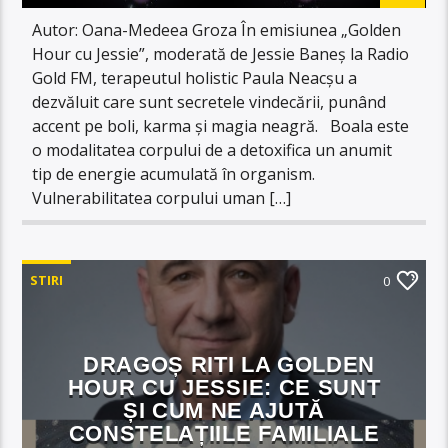
Autor: Oana-Medeea Groza În emisiunea „Golden
Hour cu Jessie”, moderată de Jessie Baneș la Radio
Gold FM, terapeutul holistic Paula Neacșu a
dezvăluit care sunt secretele vindecării, punând
accent pe boli, karma și magia neagră. Boala este
o modalitatea corpului de a detoxifica un anumit
tip de energie acumulată în organism.
Vulnerabilitatea corpului uman […]
STIRI
0
DRAGOȘ RITI LA GOLDEN
HOUR CU JESSIE: CE SUNT
ȘI CUM NE AJUTĂ
CONSTELAȚIILE FAMILIALE