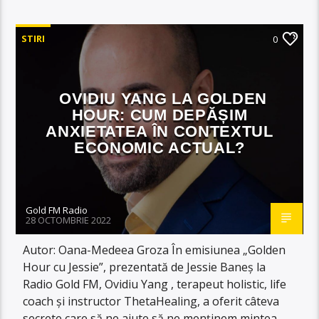
STIRI
0
OVIDIU YANG LA GOLDEN
HOUR: CUM DEPĂȘIM
ANXIETATEA ÎN CONTEXTUL
ECONOMIC ACTUAL?
Gold FM Radio
28 OCTOMBRIE 2022
Autor: Oana-Medeea Groza În emisiunea „Golden
Hour cu Jessie”, prezentată de Jessie Baneș la
Radio Gold FM, Ovidiu Yang , terapeut holistic, life
coach și instructor ThetaHealing, a oferit câteva
secrete care să ne ajute să ne menținem mintea