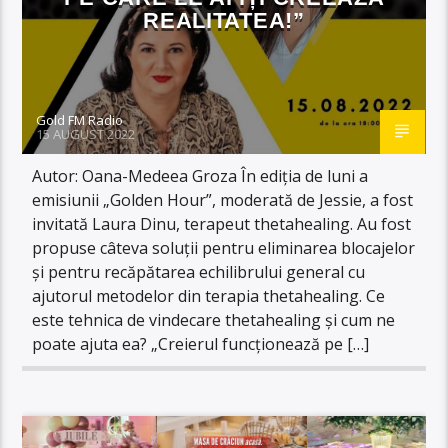
REALITATEA!”
Gold FM Radio
15 AUGUST 2022
Autor: Oana-Medeea Groza În ediția de luni a
emisiunii „Golden Hour”, moderată de Jessie, a fost
invitată Laura Dinu, terapeut thetahealing. Au fost
propuse câteva soluții pentru eliminarea blocajelor
și pentru recăpătarea echilibrului general cu
ajutorul metodelor din terapia thetahealing. Ce
este tehnica de vindecare thetahealing și cum ne
poate ajuta ea? „Creierul funcționează pe […]