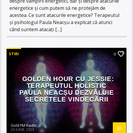
despre vampirii energetici, dar și despre atacurile
energetice și cum putem să ne protejăm de
acestea. Ce sunt atacurile energetice? Terapeutul
și psihologul Paula Neacșu a explicat că atunci
când suntem atacați […]
STIRI
0
GOLDEN HOUR CU JESSIE:
TERAPEUTUL HOLISTIC
PAULA NEACȘU DEZVĂLUIE
SECRETELE VINDECĂRII
Gold FM Radio
20 IUNIE 2023