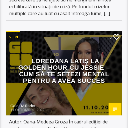
echilibrată în situații de criză. Pe fondul crizelor
multiple care au luat cu asalt întreaga lume, […]
STIRI
0
LOREDANA LATIȘ LA
GOLDEN HOUR CU JESSIE –
CUM SĂ TE SETEZI MENTAL
PENTRU A AVEA SUCCES
Gold FM Radio
11 OCTOMBRIE 2022
Autor: Oana-Medeea Groza În cadrul ediției de