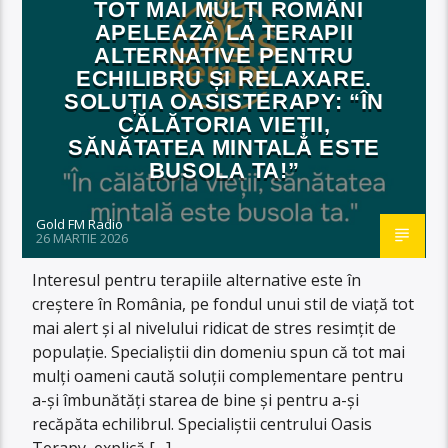
TOT MAI MULȚI ROMÂNI
APELEAZĂ LA TERAPII
ALTERNATIVE PENTRU
ECHILIBRU ȘI RELAXARE.
SOLUȚIA OASISTERAPY: “ÎN
CĂLĂTORIA VIEȚII,
SĂNĂTATEA MINTALĂ ESTE
BUSOLA TA!”
Gold FM Radio
26 MARTIE 2026
Interesul pentru terapiile alternative este în
creștere în România, pe fondul unui stil de viață tot
mai alert și al nivelului ridicat de stres resimțit de
populație. Specialiștii din domeniu spun că tot mai
mulți oameni caută soluții complementare pentru
a-și îmbunătăți starea de bine și pentru a-și
recăpăta echilibrul. Specialiștii centrului Oasis
Terapy, explică […]