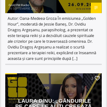
Gold FM Radio
26 SEPTEMBRIE 2022
Autor: Oana-Medeea Groza În emisiunea „Golden
Hour”, moderată de Jessie Baneș, Dr. Ovidiu
Dragoș Argeșanu, parapsiholog, a prezentat ce
este terapia reiki și a dezvăluit cauzele spirituale
ale crizelor pe care le traversează omenirea. Dr.
Ovidiu Dragoș Argeșanu a realizat o scurtă
prezentare a terapiei reiki, explicând ce înseamnă
aceasta și care sunt principiile după […]
STIRI
2
LAURA DINU: „GÂNDURILE
PE CARE LE AI ÎȚI CREEAZĂ