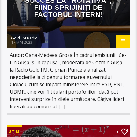
SUCCES LA “ROTATIVĂ”,
FIIND SPRIJINIȚI DE
FACTORUL INTERN!
Gold FM Radio
17 MAI 2023
Autor: Oana-Medeea Groza În cadrul emisiunii „Ce-
i în Gușă, și-n căpușă”, moderată de Cozmin Gușă
la Radio Gold FM, Ciprian Purice a analizat
negocierile la zi pentru formarea guvernului
Ciolacu, cum se împart ministerele între PSD, PNL,
UDMR, cine vor fi titularii portofoliilor, dacă pot
interveni surprize în zilele următoare. Câțiva lideri
liberali au comunicat […]
STIRI
0