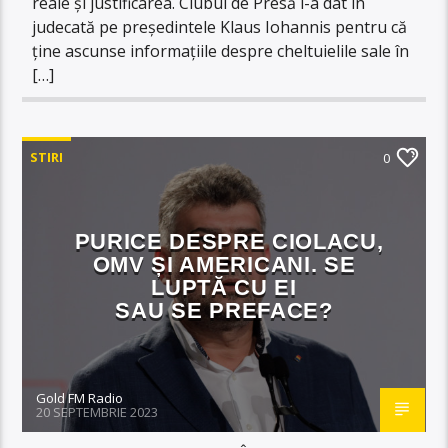
reale și justificarea. Clubul de Presă l-a dat în
judecată pe președintele Klaus Iohannis pentru că
ține ascunse informațiile despre cheltuielile sale în
[…]
STIRI
0
PURICE DESPRE CIOLACU,
OMV ȘI AMERICANI. SE
LUPTĂ CU EI
SAU SE PREFACE?
Gold FM Radio
20 SEPTEMBRIE 2023