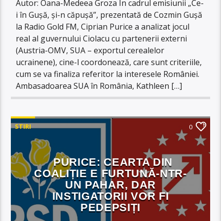
Autor: Oana-Medeea Groza În cadrul emisiunii „Ce-
i în Gușă, și-n căpușă”, prezentată de Cozmin Gușă
la Radio Gold FM, Ciprian Purice a analizat jocul
real al guvernului Ciolacu cu partenerii externi
(Austria-OMV, SUA – exportul cerealelor
ucrainene), cine-l coordonează, care sunt criteriile,
cum se va finaliza referitor la interesele României.
Ambasadoarea SUA în România, Kathleen […]
STIRI
0
PURICE: CEARTA DIN
COALIȚIE E FURTUNĂ-NTR-
UN PAHAR, DAR
INSTIGATORII VOR FI
PEDEPSIȚI