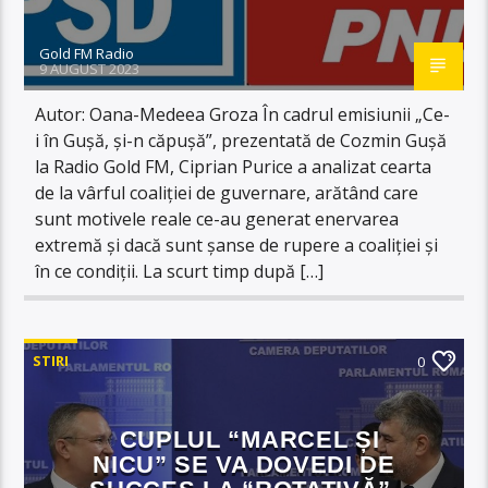
Gold FM Radio
9 AUGUST 2023
Autor: Oana-Medeea Groza În cadrul emisiunii „Ce-
i în Gușă, și-n căpușă”, prezentată de Cozmin Gușă
la Radio Gold FM, Ciprian Purice a analizat cearta
de la vârful coaliției de guvernare, arătând care
sunt motivele reale ce-au generat enervarea
extremă și dacă sunt șanse de rupere a coaliției și
în ce condiții. La scurt timp după […]
STIRI
0
CUPLUL “MARCEL ȘI
NICU” SE VA DOVEDI DE