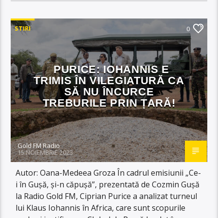
STIRI
0
PURICE: IOHANNIS E
TRIMIS ÎN VILEGIATURĂ CA
SĂ NU ÎNCURCE
TREBURILE PRIN ȚARĂ!
Gold FM Radio
15 NOIEMBRIE 2023
Autor: Oana-Medeea Groza În cadrul emisiunii „Ce-
i în Gușă, și-n căpușă”, prezentată de Cozmin Gușă
la Radio Gold FM, Ciprian Purice a analizat turneul
lui Klaus Iohannis în Africa, care sunt scopurile