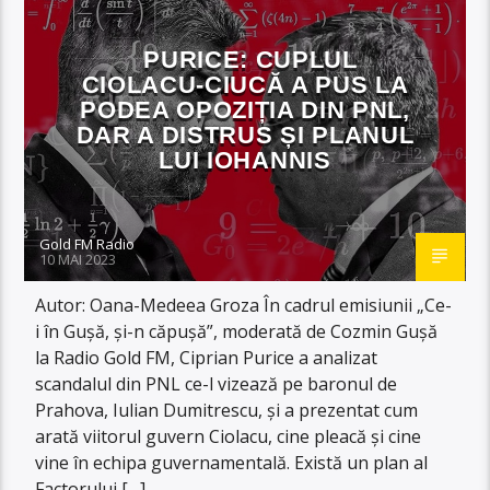
PURICE: CUPLUL
CIOLACU-CIUCĂ A PUS LA
PODEA OPOZIȚIA DIN PNL,
DAR A DISTRUS ȘI PLANUL
LUI IOHANNIS
Gold FM Radio
10 MAI 2023
Autor: Oana-Medeea Groza În cadrul emisiunii „Ce-
i în Gușă, și-n căpușă”, moderată de Cozmin Gușă
la Radio Gold FM, Ciprian Purice a analizat
scandalul din PNL ce-l vizează pe baronul de
Prahova, Iulian Dumitrescu, și a prezentat cum
arată viitorul guvern Ciolacu, cine pleacă și cine
vine în echipa guvernamentală. Există un plan al
Factorului […]