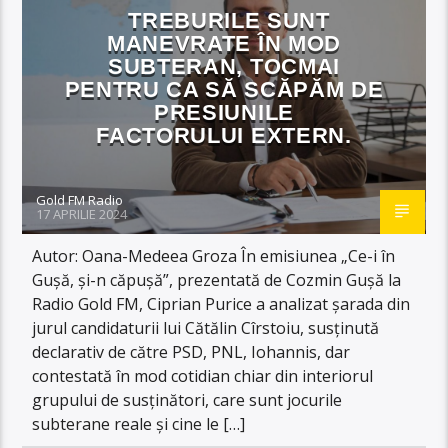
TREBURILE SUNT
MANEVRATE ÎN MOD
SUBTERAN, TOCMAI
PENTRU CA SĂ SCĂPĂM DE
PRESIUNILE
FACTORULUI EXTERN.
Gold FM Radio
17 APRILIE 2024
Autor: Oana-Medeea Groza În emisiunea „Ce-i în
Gușă, și-n căpușă”, prezentată de Cozmin Gușă la
Radio Gold FM, Ciprian Purice a analizat șarada din
jurul candidaturii lui Cătălin Cîrstoiu, susținută
declarativ de către PSD, PNL, Iohannis, dar
contestată în mod cotidian chiar din interiorul
grupului de susținători, care sunt jocurile
subterane reale și cine le […]