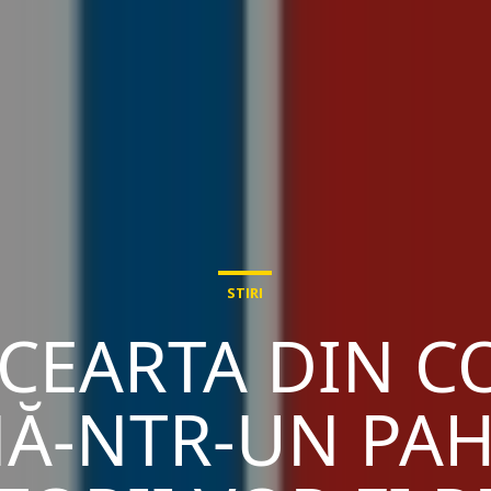
STIRI
 CEARTA DIN CO
Ă-NTR-UN PAH