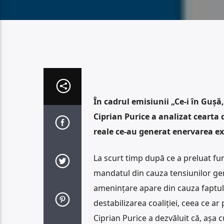
În cadrul emisiunii „Ce-i în Guș
Ciprian Purice a analizat cearta 
reale ce-au generat enervarea ext
La scurt timp după ce a preluat fu
mandatul din cauza tensiunilor ge
amenințare apare din cauza faptulu
destabilizarea coaliției, ceea ce ar 
Ciprian Purice a dezvăluit că, așa cu