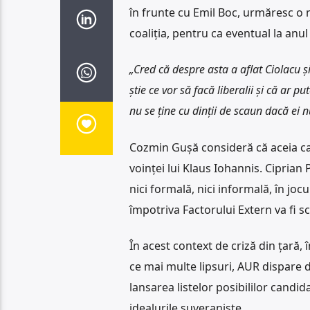
în frunte cu Emil Boc, urmăresc o 
coaliția, pentru ca eventual la an
„Cred că despre asta a aflat Ciolacu ș
știe ce vor să facă liberalii și că ar p
nu se ține cu dinții de scaun dacă ei 
Cozmin Gușă consideră că aceia ca
voinței lui Klaus Iohannis. Ciprian 
nici formală, nici informală, în jocu
împotriva Factorului Extern va fi s
În acest context de criză din țară,
ce mai multe lipsuri, AUR dispare d
lansarea listelor posibililor candi
idealurile suveraniste.