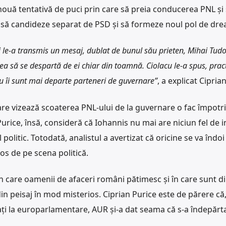
nouă tentativă de puci prin care să preia conducerea PNL și
ul să candideze separat de PSD și să formeze noul pol de dre
i le-a transmis un mesaj, dublat de bunul său prieten, Mihai Tudo
utea să se despartă de ei chiar din toamnă. Ciolacu le-a spus, pract
nu îi sunt mai departe parteneri de guvernare”
, a explicat Cipria
re vizează scoaterea PNL-ului de la guvernare o fac împotr
Purice, însă, consideră că Iohannis nu mai are niciun fel de i
l politic. Totodată, analistul a avertizat că oricine se va îndoi
cos de pe scena politică.
 în care oamenii de afaceri români pătimesc și în care sunt di
in peisaj în mod misterios. Ciprian Purice este de părere că
dați la europarlamentare, AUR și-a dat seama că s-a îndepărt