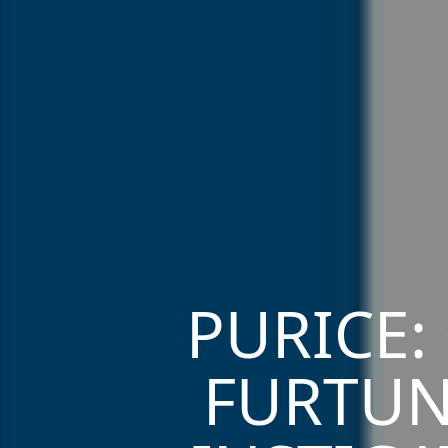
PURICE:
FURTUN