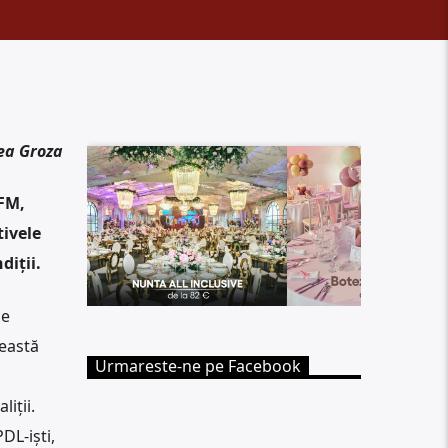
ea Groza
 FM,
tivele
diții.
ne
eastă
Urmareste-ne pe Facebook
iții.
DL-iști,