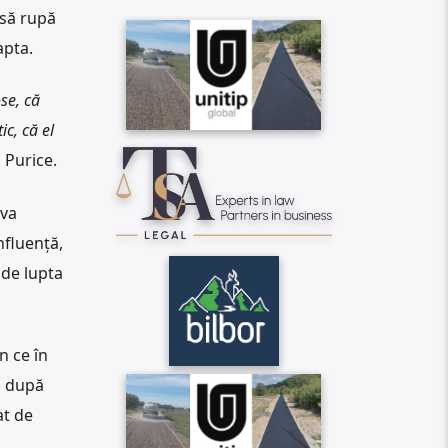
 să rupă
apta.
se, că
ic, că el
n Purice.
iva
nfluență,
 de lupta
n ce în
, după
at de