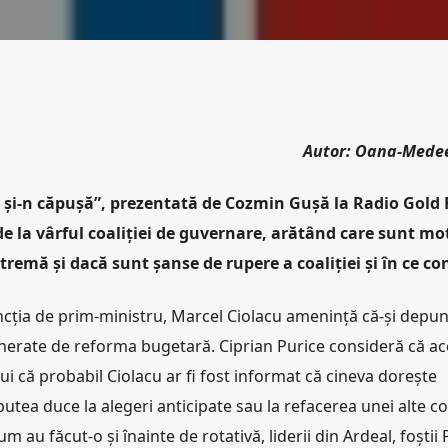
Autor: Oana-Mede
ă, și-n căpușă”, prezentată de Cozmin Gușă la Radio Gold
de la vârful coaliției de guvernare, arătând care sunt mo
remă și dacă sunt șanse de rupere a coaliției și în ce con
ncția de prim-ministru, Marcel Ciolacu amenință că-și depu
nerate de reforma bugetară. Ciprian Purice consideră că ac
i că probabil Ciolacu ar fi fost informat că cineva dorește
putea duce la alegeri anticipate sau la refacerea unei alte coal
m au făcut-o și înainte de rotativă, liderii din Ardeal, foștii P