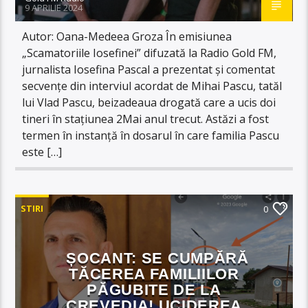
9 APRILIE 2024
Autor: Oana-Medeea Groza În emisiunea
„Scamatoriile Iosefinei” difuzată la Radio Gold FM,
jurnalista Iosefina Pascal a prezentat și comentat
secvențe din interviul acordat de Mihai Pascu, tatăl
lui Vlad Pascu, beizadeaua drogată care a ucis doi
tineri în stațiunea 2Mai anul trecut. Astăzi a fost
termen în instanță în dosarul în care familia Pascu
este […]
STIRI
0
ȘOCANT: SE CUMPĂRĂ
TĂCEREA FAMILIILOR
PĂGUBITE DE LA
CREVEDIA! UCIDEREA