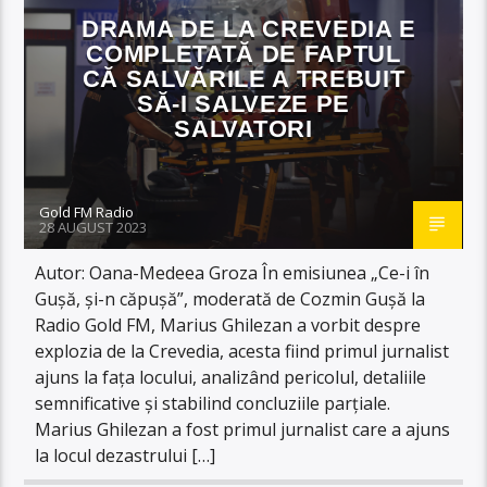
DRAMA DE LA CREVEDIA E
COMPLETATĂ DE FAPTUL
CĂ SALVĂRILE A TREBUIT
SĂ-I SALVEZE PE
SALVATORI
Gold FM Radio
28 AUGUST 2023
Autor: Oana-Medeea Groza În emisiunea „Ce-i în
Gușă, și-n căpușă”, moderată de Cozmin Gușă la
Radio Gold FM, Marius Ghilezan a vorbit despre
explozia de la Crevedia, acesta fiind primul jurnalist
ajuns la fața locului, analizând pericolul, detaliile
semnificative și stabilind concluziile parțiale.
Marius Ghilezan a fost primul jurnalist care a ajuns
la locul dezastrului […]