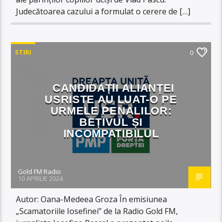
Judecătoarea cazului a formulat o cerere de […]
STIRI
0
CANDIDAȚII ALIANȚEI
USRISTE AU LUAT-O PE
URMELE PENALILOR:
BEȚIVUL ȘI
INCOMPATIBILUL
Gold FM Radio
10 APRILIE 2024
Autor: Oana-Medeea Groza În emisiunea
„Scamatoriile Iosefinei” de la Radio Gold FM,