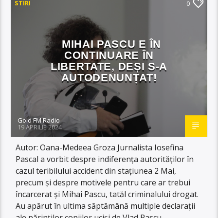
STIRI
0
MIHAI PASCU E ÎN
CONTINUARE ÎN
LIBERTATE, DEȘI S-A
AUTODENUNȚAT!
Gold FM Radio
19 APRILIE 2024
Autor: Oana-Medeea Groza Jurnalista Iosefina
Pascal a vorbit despre indiferența autorităților în
cazul teribilului accident din stațiunea 2 Mai,
precum și despre motivele pentru care ar trebui
încarcerat și Mihai Pascu, tatăl criminalului drogat.
Au apărut în ultima săptămână multiple declarații
ale părinților copiilor uciși de Vlad Pascu.