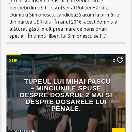
jurnalista Iosefina Pascal a prezentat noile
peripeții din USR. Fostul șef al Poliției Hârlău,
Dumitru Simionescu, candidează acum la primărie
din partea USR-ului. În anul 2016, acest domn s-a
alăturat găștii mult prea mare de pensionari
speciali. În timpul liber, lui Simionescu se […]
STIRI
0
TUPEUL LUI MIHAI PASCU
– MINCIUNILE SPUSE
DESPRE DOSARUL 2 MAI ȘI
DESPRE DOSARELE LUI
PENALE.
Gold FM Radio