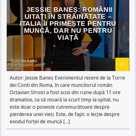
JESSIE BANEȘ: ROMÂNII
UITAȚI ÎN STRĂINĂTATE –
ITALIA ÎI PRIMEȘTE PENTRU
MUNCĂ, DAR NU PENTRU
VIAȚĂ
Gold FM Radio
5 NOIEMBRIE 2025
Autor: Jessie Baneș Evenimentul recent de la Torre
dei Conti din Roma, în care muncitorul român
Octavian Stroici a fost scos din ruine după 11 ore
dramatice, ca să moară la scurt timp la spital, nu
este doar o poveste cutremurătoare despre
pierderea unei vieți. Este, de fapt, o lecție despre
exodul forței de muncă […]