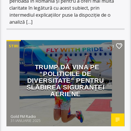
perioadă în România și pentru a oferi mai multă
claritate în legătură cu acest subiect, prin
intermediul explicațiilor puse la dispoziție de o
analiză […]
STIRI
1
TRUMP DĂ VINA PE
“POLITICILE DE
DIVERSITATE” PENTRU
SLĂBIREA SIGURANȚEI
AERIENE
Gold FM Radio
31 IANUARIE 2025