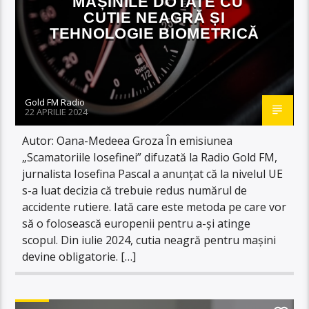
MAȘINILE DOTATE CU
CUTIE NEAGRĂ ȘI
TEHNOLOGIE BIOMETRICĂ
Gold FM Radio
22 APRILIE 2024
Autor: Oana-Medeea Groza În emisiunea
„Scamatoriile Iosefinei” difuzată la Radio Gold FM,
jurnalista Iosefina Pascal a anunțat că la nivelul UE
s-a luat decizia că trebuie redus numărul de
accidente rutiere. Iată care este metoda pe care vor
să o folosească europenii pentru a-și atinge
scopul. Din iulie 2024, cutia neagră pentru mașini
devine obligatorie. […]