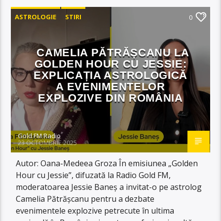
ASTROLOGIE
STIRI
0
CAMELIA PĂTRĂȘCANU LA
GOLDEN HOUR CU JESSIE:
EXPLICAȚIA ASTROLOGICĂ
A EVENIMENTELOR
EXPLOZIVE DIN ROMÂNIA
Gold FM Radio
23 OCTOMBRIE 2025
Autor: Oana-Medeea Groza În emisiunea „Golden
Hour cu Jessie”, difuzată la Radio Gold FM,
moderatoarea Jessie Baneș a invitat-o pe astrolog
Camelia Pătrășcanu pentru a dezbate
evenimentele explozive petrecute în ultima