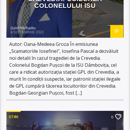
COLONELULUI ISU
Gold FM Radio
4 SEPTEMBRIE 2023
Autor: Oana-Medeea Groza În emisiunea
„Scamatoriile Iosefinei”, Iosefina Pascal a dezvăluit
noi detalii în cazul tragediei de la Crevedia.
Colonelul Bogdan Pușcoi de la ISU Dâmbovița, cel
care a ridicat autorizația stației GPL din Crevedia, a
murit în condiții suspecte, iar patronii stației ilegale
de GPL cumpără tăcerea locuitorilor din Crevedia.
Bogdan Georgian Puşcoi, fost […]
STIRI
0