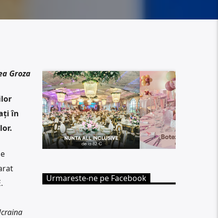
ea Groza
ilor
ți în
lor.
de
arat
Urmareste-ne pe Facebook
.
Ucraina