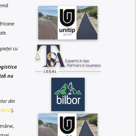
lemă
fricane
ale.
pieței cu
ogistica
iză nu
elor din
el.ro
).
ămâne,
 mai