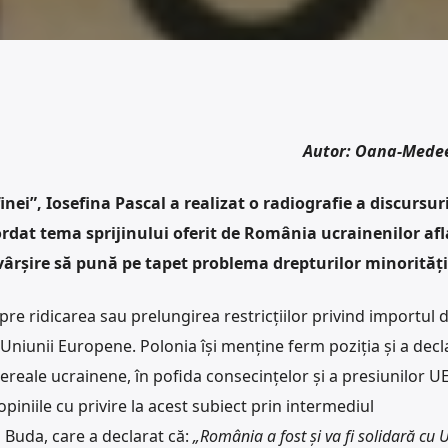
Autor: Oana-Mede
nei”, Iosefina Pascal a realizat o radiografie a discursur
dat tema sprijinului oferit de România ucrainenilor afla
vârșire să pună pe tapet problema drepturilor minorități
re ridicarea sau prelungirea restricțiilor privind importul 
Uniunii Europene. Polonia își menține ferm poziția și a decl
cereale ucrainene, în pofida consecințelor și a presiunilor UE
piniile cu privire la acest subiect prin intermediul
 Buda, care a declarat că:
„România a fost și va fi solidară cu 