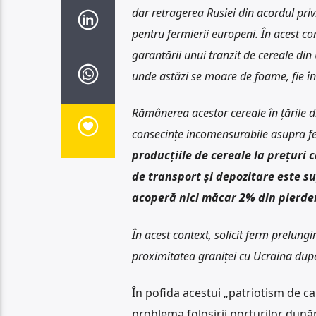
dar retragerea Rusiei din acordul pri
pentru fermierii europeni. În acest c
garantării unui tranzit de cereale din 
unde astăzi se moare de foame, fie în 
Rămânerea acestor cereale în țările d
consecințe incomensurabile asupra fe
producțiile de cereale la prețuri c
de transport și depozitare este s
acoperă nici măcar 2% din pierder
În acest context, solicit ferm prelungi
proximitatea graniței cu Ucraina după
În pofida acestui „patriotism de 
problema folosirii porturilor dun