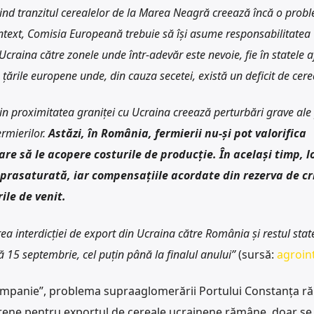
vind tranzitul cerealelor de la Marea Neagră creează încă o prob
ontext, Comisia Europeană trebuie să își asume responsabilitatea
Ucraina către zonele unde într-adevăr este nevoie, fie în statele a
țările europene unde, din cauza secetei, există un deficit de cere
in proximitatea graniței cu Ucraina creează perturbări grave ale 
rmierilor.
Astăzi, în România, fermierii nu-și pot valorifica
are să le acopere costurile de producție. În același timp, l
uprasaturată, iar compensațiile acordate din rezerva de cr
ile de venit.
rea interdicției de export din Ucraina către România și restul stat
 15 septembrie, cel puțin până la finalul anului”
(sursă:
agroint
campanie”, problema supraaglomerării Portului Constanța r
ărene pentru exportul de cereale ucrainene rămâne, doar se