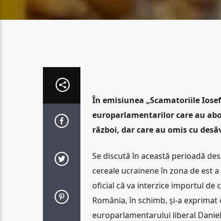
În emisiunea „Scamatoriile Iosefi
europarlamentarilor care au abor
război, dar care au omis cu desă
Se discută în această perioadă desp
cereale ucrainene în zona de est a 
oficial că va interzice importul de 
România, în schimb, și-a exprimat o
europarlamentarului liberal Daniel