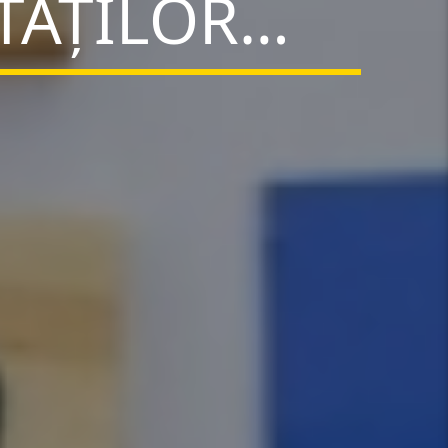
TĂȚILOR…