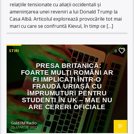
relațiile tensionate cu aliații occidentali și
amenințarea unei reveniri a lui Donald Trump la
Casa Albă. Articolul explorează provocările tot mai
mari cu care se confruntă Kievul, în timp ce […]
STIRI
0
PRESA BRITANICĂ:
FOARTE MULŢI ROMÂNI AR
FI IMPLICAȚI ÎNTR-O
FRAUDĂ URIAȘĂ CU
ÎMPRUMUTURI PENTRU
STUDENȚI ÎN UK – MAE NU
ARE CERERI OFICIALE
Gold FM Radio
25 MARTIE 2025