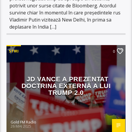
potrivit unor surse citate de Bloomberg. Acordul
survine chiar în momentul în care președintele rus
Vladimir Putin vizitează New Delhi, în prima sa
deplasare în India […]
STIRI
0
JD VANCE A PREZENTAT
DOCTRINA EXTERNĂ A LUI
TRUMP 2.0
Gold FM Radio
26 MAI 2025