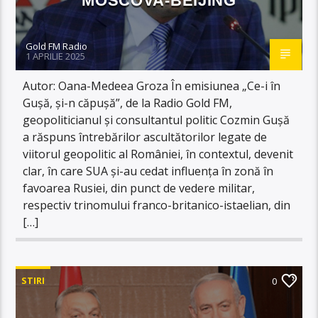
MOSCOVA-BEIJING
Gold FM Radio
1 APRILIE 2025
Autor: Oana-Medeea Groza În emisiunea „Ce-i în
Gușă, și-n căpușă”, de la Radio Gold FM,
geopoliticianul și consultantul politic Cozmin Gușă
a răspuns întrebărilor ascultătorilor legate de
viitorul geopolitic al României, în contextul, devenit
clar, în care SUA și-au cedat influența în zonă în
favoarea Rusiei, din punct de vedere militar,
respectiv trinomului franco-britanico-istaelian, din
[…]
STIRI
0