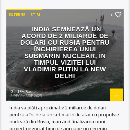
EXTERNE
STIRI
0
INDIA SEMNEAZĂ UN
ACORD DE 2 MILIARDE DE
DOLARI CU RUSIA PENTRU
ÎNCHIRIEREA UNUI
SUBMARIN NUCLEAR, ÎN
TIMPUL VIZITEI LUI
VLADIMIR PUTIN LA NEW
DELHI
Gold FM Radio
5 DECEMBRIE 2025
India va plăti aproximativ 2 miliarde de dolari
pentru a închiria un submarin de atac cu propulsie
nucleară din Rusia, marcând finalizarea unui
proiect negociat timp de aproape un deceniu,