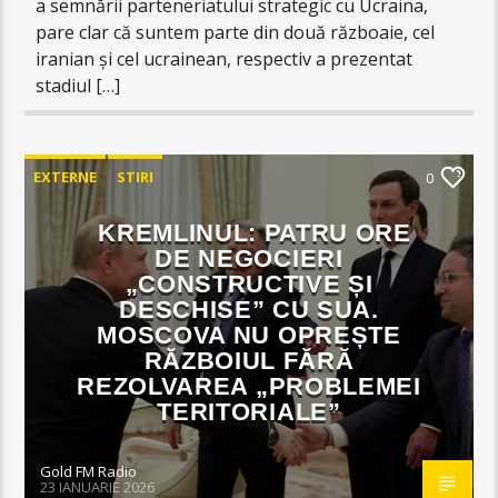
a semnării parteneriatului strategic cu Ucraina,
pare clar că suntem parte din două războaie, cel
iranian și cel ucrainean, respectiv a prezentat
stadiul […]
EXTERNE
STIRI
0
KREMLINUL: PATRU ORE
DE NEGOCIERI
„CONSTRUCTIVE ȘI
DESCHISE” CU SUA.
MOSCOVA NU OPREȘTE
RĂZBOIUL FĂRĂ
REZOLVAREA „PROBLEMEI
TERITORIALE”
Gold FM Radio
23 IANUARIE 2026