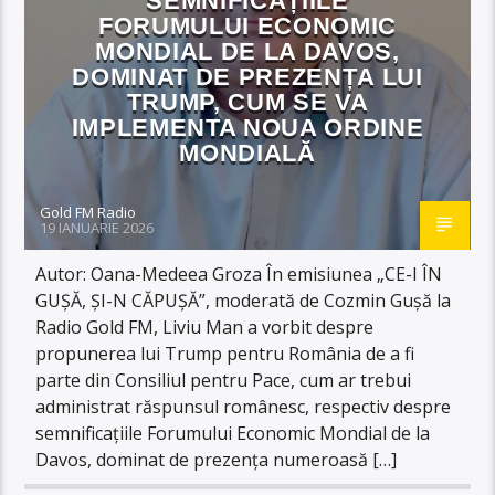
SEMNIFICAȚIILE
FORUMULUI ECONOMIC
MONDIAL DE LA DAVOS,
DOMINAT DE PREZENȚA LUI
TRUMP, CUM SE VA
IMPLEMENTA NOUA ORDINE
MONDIALĂ
Gold FM Radio
19 IANUARIE 2026
Autor: Oana-Medeea Groza În emisiunea „CE-I ÎN
GUȘĂ, ȘI-N CĂPUȘĂ”, moderată de Cozmin Gușă la
Radio Gold FM, Liviu Man a vorbit despre
propunerea lui Trump pentru România de a fi
parte din Consiliul pentru Pace, cum ar trebui
administrat răspunsul românesc, respectiv despre
semnificațiile Forumului Economic Mondial de la
Davos, dominat de prezența numeroasă […]