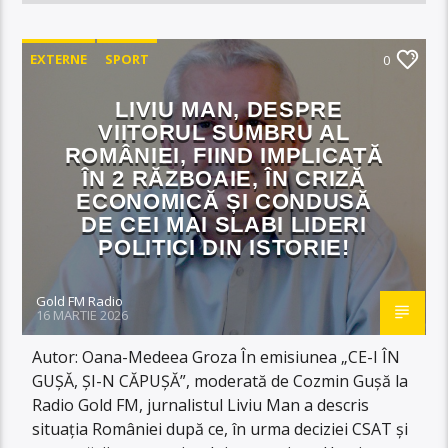
EXTERNE
SPORT
0
LIVIU MAN, DESPRE
VIITORUL SUMBRU AL
ROMÂNIEI, FIIND IMPLICATĂ
ÎN 2 RĂZBOAIE, ÎN CRIZĂ
ECONOMICĂ ȘI CONDUSĂ
DE CEI MAI SLABI LIDERI
POLITICI DIN ISTORIE!
Gold FM Radio
16 MARTIE 2026
Autor: Oana-Medeea Groza În emisiunea „CE-I ÎN
GUȘĂ, ȘI-N CĂPUȘĂ”, moderată de Cozmin Gușă la
Radio Gold FM, jurnalistul Liviu Man a descris
situația României după ce, în urma deciziei CSAT și