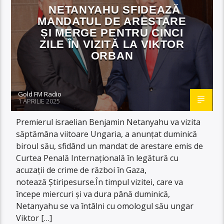
NETANYAHU SFIDEAZĂ
MANDATUL DE ARESTARE
ȘI MERGE PENTRU CINCI
ZILE ÎN VIZITĂ LA VIKTOR
ORBAN
Gold FM Radio
1 APRILIE 2025
Premierul israelian Benjamin Netanyahu va vizita
săptămâna viitoare Ungaria, a anunțat duminică
biroul său, sfidând un mandat de arestare emis de
Curtea Penală Internațională în legătură cu
acuzații de crime de război în Gaza,
notează Știripesurse.În timpul vizitei, care va
începe miercuri și va dura până duminică,
Netanyahu se va întâlni cu omologul său ungar
Viktor […]