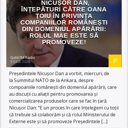
NICUȘOR DAN,
ÎNȚEPĂTURI CĂTRE OANA
ȚOIU ÎN PRIVINȚA
COMPANIILOR ROMÂNEȘTI
DIN DOMENIUL APĂRĂRII:
ROLUL MAE ESTE SĂ
PROMOVEZE!
Gold FM Radio
8 IULIE 2026
Președintele Nicușor Dan a vorbit, miercuri, de
la Summitul NATO de la Ankara, despre
compoaniile românești din domeniul apărării, care
au discuții cu aliații pentru promovarea și
comercializarea produselor care se fac în țară.
Nicușor Dan: “E un proces în care înțelegem cu toții
că trebuie să colaborăm și că rolul Ministerului de
Externe este și să promoveze Președintele […]