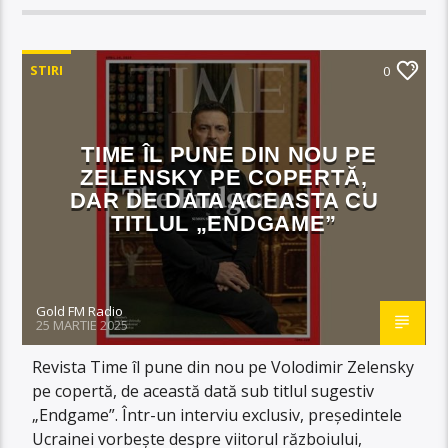
STIRI
0
TIME ÎL PUNE DIN NOU PE
ZELENSKY PE COPERTĂ,
DAR DE DATA ACEASTA CU
TITLUL „ENDGAME”
Gold FM Radio
25 MARTIE 2025
Revista Time îl pune din nou pe Volodimir Zelensky
pe copertă, de această dată sub titlul sugestiv
„Endgame”. Într-un interviu exclusiv, președintele
Ucrainei vorbește despre viitorul războiului,