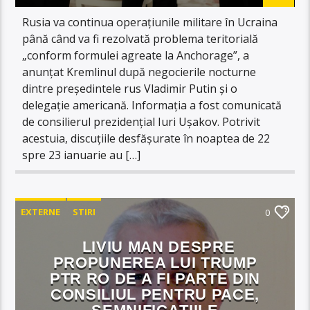
Rusia va continua operațiunile militare în Ucraina
până când va fi rezolvată problema teritorială
„conform formulei agreate la Anchorage”, a
anunțat Kremlinul după negocierile nocturne
dintre președintele rus Vladimir Putin și o
delegație americană. Informația a fost comunicată
de consilierul prezidențial Iuri Ușakov. Potrivit
acestuia, discuțiile desfășurate în noaptea de 22
spre 23 ianuarie au […]
EXTERNE
STIRI
0
LIVIU MAN DESPRE
PROPUNEREA LUI TRUMP
PTR RO DE A FI PARTE DIN
CONSILIUL PENTRU PACE,