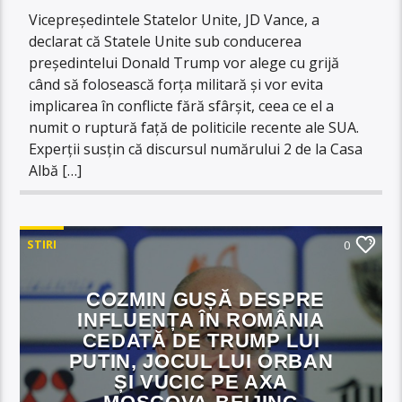
Vicepreședintele Statelor Unite, JD Vance, a
declarat că Statele Unite sub conducerea
președintelui Donald Trump vor alege cu grijă
când să folosească forța militară și vor evita
implicarea în conflicte fără sfârșit, ceea ce el a
numit o ruptură față de politicile recente ale SUA.
Experții susțin că discursul numărului 2 de la Casa
Albă […]
STIRI
0
COZMIN GUȘĂ DESPRE
INFLUENȚA ÎN ROMÂNIA
CEDATĂ DE TRUMP LUI
PUTIN, JOCUL LUI ORBAN
ȘI VUCIC PE AXA