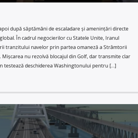
apoi după săptămâni de escaladare și amenințări directe
global. În cadrul negocierilor cu Statele Unite, Iranul
ii tranzitului navelor prin partea omaneză a Strâmtorii
. Mișcarea nu rezolvă blocajul din Golf, dar transmite clar
an testează deschiderea Washingtonului pentru […]