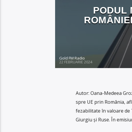
PODUL M
ROMÂNIEI
Gold FM Radio
22 FEBRUARIE 2024
Autor: Oana-Medeea Groza
spre UE prin România, afl
fezabilitate în valoare d
Giurgiu și Ruse. În emisiu