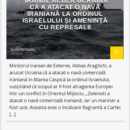
IRANUL ACUZĂ UCRAINA
CĂ A ATACAT O NAVĂ
IRANIANĂ LA ORDINUL
ISRAELULUI ȘI AMENINȚĂ
CU REPRESALII
Gold FM Radio
28 IULIE 2026
Ministrul iranian de Externe, Abbas Araghchi, a
acuzat Ucraina că a atacat o navă comercială
iraniană în Marea Caspică la ordinul Israelului,
susținând că scopul ar fi fost atragerea Europei
într-un conflict în Orientul Mijlociu. „Zelenski a
atacat o navă comercială iraniană, iar un marinar a
fost ucis. Aceasta este o încălcare flagrantă a Cartei
[…]