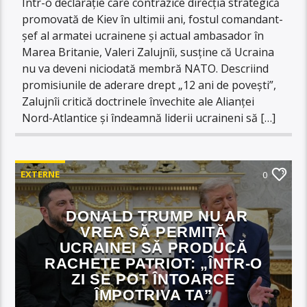
Într-o declarație care contrazice direcția strategică
promovată de Kiev în ultimii ani, fostul comandant-
șef al armatei ucrainene și actual ambasador în
Marea Britanie, Valeri Zalujnîi, susține că Ucraina
nu va deveni niciodată membră NATO. Descriind
promisiunile de aderare drept „12 ani de povești”,
Zalujnîi critică doctrinele învechite ale Alianței
Nord-Atlantice și îndeamnă liderii ucraineni să […]
EXTERNE
0
DONALD TRUMP NU AR
VREA SĂ PERMITĂ
UCRAINEI SĂ PRODUCĂ
RACHETE PATRIOT: „ÎNTR-O
ZI SE POT ÎNTOARCE
ÎMPOTRIVA TA”