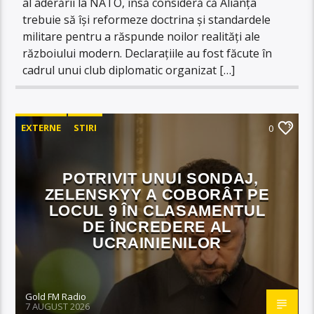
al aderării la NATO, însă consideră că Alianța
trebuie să își reformeze doctrina și standardele
militare pentru a răspunde noilor realități ale
războiului modern. Declarațiile au fost făcute în
cadrul unui club diplomatic organizat […]
EXTERNE
STIRI
0
POTRIVIT UNUI SONDAJ,
ZELENSKYY A COBORÂT PE
LOCUL 9 ÎN CLASAMENTUL
DE ÎNCREDERE AL
UCRAINIENILOR
Gold FM Radio
7 AUGUST 2026