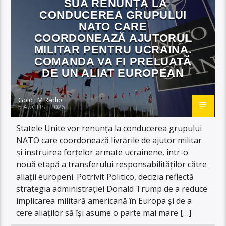
SUA RENUNȚĂ LA
CONDUCEREA GRUPULUI
NATO CARE
COORDONEAZĂ AJUTORUL
MILITAR PENTRU UCRAINA.
COMANDA VA FI PRELUATĂ
DE UN ALIAT EUROPEAN
Gold FM Radio
5 AUGUST 2026
Statele Unite vor renunța la conducerea grupului
NATO care coordonează livrările de ajutor militar
și instruirea forțelor armate ucrainene, într-o
nouă etapă a transferului responsabilităților către
aliații europeni. Potrivit Politico, decizia reflectă
strategia administrației Donald Trump de a reduce
implicarea militară americană în Europa și de a
cere aliaților să își asume o parte mai mare […]