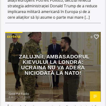
aliații europeni. Potrivit Politico, decizia reflectă
strategia administrației Donald Trump de a reduce
implicarea militară americană în Europa și de a
cere aliaților să își asume o parte mai mare […]
EXTERNE
0
ZALUJNÎI, AMBASADORUL
KIEVULUI LA LONDRA:
UCRAINA NU VA ADERA
NICIODATĂ LA NATO!
Gold FM Radio
4 AUGUST 2026