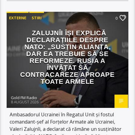
EXTERNE
STIRI
0
ZALUJNÎI ÎȘI EXPLICĂ
DECLARAȚIILE DESPRE
NATO: „SUSȚIN ALIANȚA,
DAR EA TREBUIE SĂ SE
REFORMEZE. RUSIA A
ÎNVĂȚAT SĂ
CONTRACAREZE APROAPE
TOATE ARMELE
Gold FM Radio
8 AUGUST 2026
Ambasadorul Ucrainei în Regatul Unit și fostul
comandant-șef al Forțelor Armate ale Ucrainei,
Valeri Zalujnîi, a declarat că rămâne un susținător