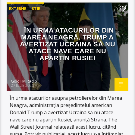
EXTERNE
STIRI
0
ÎN URMA ATACURILOR DIN
MAREA NEAGRĂ, TRUMP A
AVERTIZAT UCRAINA SĂ NU
ATACE NAVE CARE NU
APARȚIN RUSIEI
Gold FM Radio
27 IULIE 2026
În urma atacurilor asupra petrolierelor din Marea
Neagră, administrația președintelui american
Donald Trump a avertizat Ucraina să nu atace
nave care nu aparțin Rusiei, anunță Strana. The
Wall Street Journal relatează acest lucru, citând
surse. Potrivit publicației, acest lucru s-a întâmplat