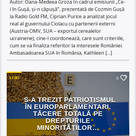
Autor: Oana-Medeea Groza În cadrul emisiunii „Ce-
i în Gușă, și-n căpușă”, prezentată de Cozmin Gușă
la Radio Gold FM, Ciprian Purice a analizat jocul
real al guvernului Ciolacu cu partenerii externi
(Austria-OMV, SUA – exportul cerealelor
ucrainene), cine-l coordonează, care sunt criteriile,
cum se va finaliza referitor la interesele României.
Ambasadoarea SUA în România, Kathleen […]
STIRI
0
S-A TREZIT PATRIOTISMUL
ÎN EUROPARLAMENTARI.
TĂCERE TOTALĂ PE
DREPTURILE
MINORITĂȚILOR…