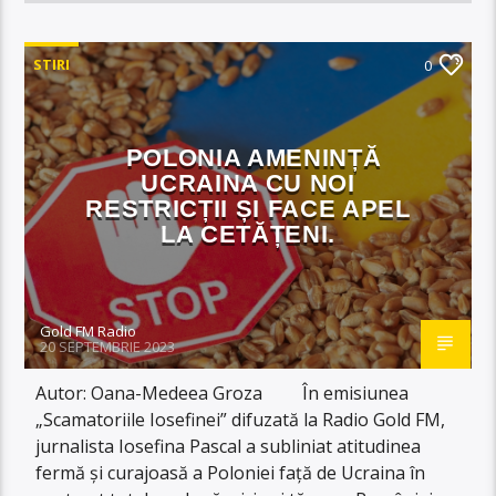
STIRI
0
POLONIA AMENINȚĂ
UCRAINA CU NOI
RESTRICȚII ȘI FACE APEL
LA CETĂȚENI.
Gold FM Radio
20 SEPTEMBRIE 2023
Autor: Oana-Medeea Groza În emisiunea
„Scamatoriile Iosefinei” difuzată la Radio Gold FM,
jurnalista Iosefina Pascal a subliniat atitudinea
fermă și curajoasă a Poloniei față de Ucraina în