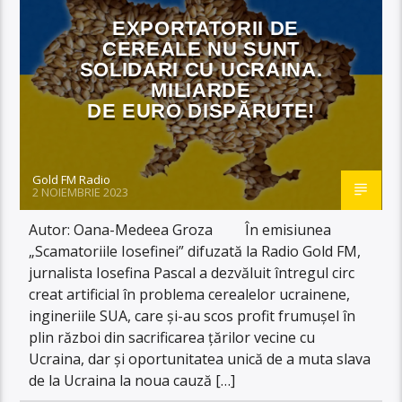
EXPORTATORII DE
CEREALE NU SUNT
SOLIDARI CU UCRAINA.
MILIARDE
DE EURO DISPĂRUTE!
Gold FM Radio
2 NOIEMBRIE 2023
Autor: Oana-Medeea Groza În emisiunea
„Scamatoriile Iosefinei” difuzată la Radio Gold FM,
jurnalista Iosefina Pascal a dezvăluit întregul circ
creat artificial în problema cerealelor ucrainene,
ingineriile SUA, care și-au scos profit frumușel în
plin război din sacrificarea țărilor vecine cu
Ucraina, dar și oportunitatea unică de a muta slava
de la Ucraina la noua cauză […]