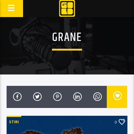
GRANE
STIRI
0