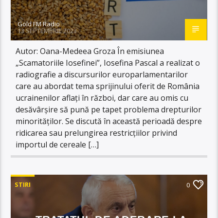
Gold FM Radio
13 SEPTEMBRIE 2023
Autor: Oana-Medeea Groza În emisiunea
„Scamatoriile Iosefinei”, Iosefina Pascal a realizat o
radiografie a discursurilor europarlamentarilor
care au abordat tema sprijinului oferit de România
ucrainenilor aflați în război, dar care au omis cu
desăvârșire să pună pe tapet problema drepturilor
minorităților. Se discută în această perioadă despre
ridicarea sau prelungirea restricțiilor privind
importul de cereale […]
STIRI
0