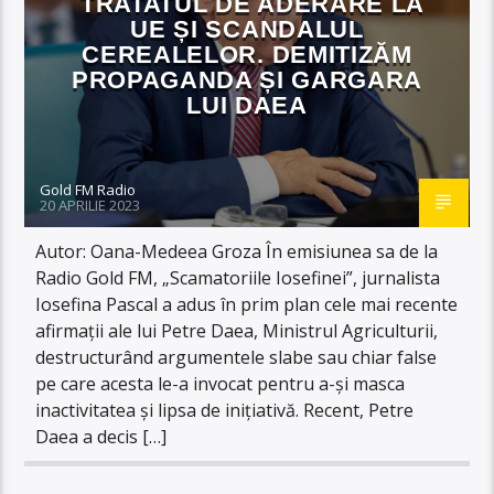
TRATATUL DE ADERARE LA
UE ȘI SCANDALUL
CEREALELOR. DEMITIZĂM
PROPAGANDA ȘI GARGARA
LUI DAEA
Gold FM Radio
20 APRILIE 2023
Autor: Oana-Medeea Groza În emisiunea sa de la
Radio Gold FM, „Scamatoriile Iosefinei”, jurnalista
Iosefina Pascal a adus în prim plan cele mai recente
afirmații ale lui Petre Daea, Ministrul Agriculturii,
destructurând argumentele slabe sau chiar false
pe care acesta le-a invocat pentru a-și masca
inactivitatea și lipsa de inițiativă. Recent, Petre
Daea a decis […]