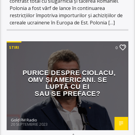
contrast total cu slugărnicia și tăcerea României.
Polonia a fost vârf de lance în continuarea
restricțiilor împotriva importurilor și achizițiilor de
cereale ucrainene în Europa de Est. Polonia […]
STIRI
0
PURICE DESPRE CIOLACU,
OMV ȘI AMERICANI. SE
LUPTĂ CU EI
SAU SE PREFACE?
Gold FM Radio
20 SEPTEMBRIE 2023