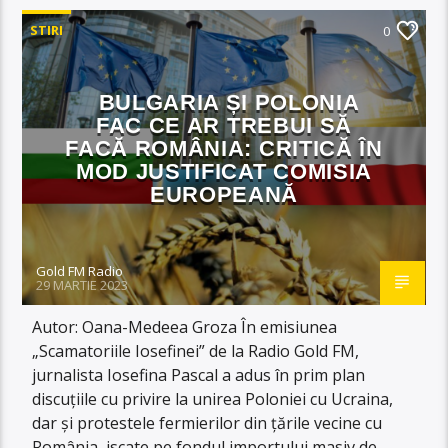
STIRI
0
BULGARIA ȘI POLONIA
FAC CE AR TREBUI SĂ
FACĂ ROMÂNIA: CRITICĂ ÎN
MOD JUSTIFICAT COMISIA
EUROPEANĂ
Gold FM Radio
29 MARTIE 2023
Autor: Oana-Medeea Groza În emisiunea
„Scamatoriile Iosefinei” de la Radio Gold FM,
jurnalista Iosefina Pascal a adus în prim plan
discuțiile cu privire la unirea Poloniei cu Ucraina,
dar și protestele fermierilor din țările vecine cu
România, iscate pe fondul importului masiv de