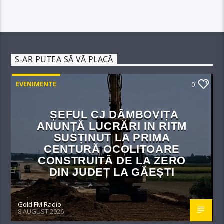
S-AR PUTEA SĂ VĂ PLACĂ
EVENIMENTE
0
ȘEFUL CJ DÂMBOVIȚA
ANUNȚĂ LUCRĂRI IN RITM
SUSȚINUT LA PRIMA
CENTURĂ OCOLITOARE
CONSTRUITĂ DE LA ZERO
DIN JUDEȚ LA GĂEȘTI
Gold FM Radio
8 AUGUST 2026