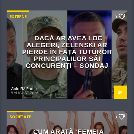
EXTERNE
0
DACĂ AR AVEA LOC
ALEGERI, ZELENSKI AR
PIERDE ÎN FAȚA TUTUROR
PRINCIPALILOR SĂI
CONCURENȚI – SONDAJ
Gold FM Radio
8 AUGUST 2026
SOCIETATE
0
CUM ARATĂ ‘FEMEIA