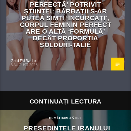
PERFECTĂ’ POTRIVIT
ȘTIINȚEI: BĂRBAȚII S-AR
PUTEA SIMȚI ‘ÎNCURCAȚI’,
CORPUL FEMININ PERFECT
ARE O ALTĂ ‘FORMULĂ’
DECÂT PROPORȚIA
ȘOLDURI-TALIE
Gold FM Radio
8 AUGUST 2026
CONTINUAȚI LECTURA
URMĂTOAREA ȘTIRE
PREȘEDINTELE IRANULUI