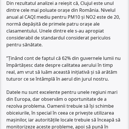
Din rezultatul analizei a reieșit că, Clujul este unul
dintre cele mai poluate orașe din România. Nivelul
anual al CAQI mediu pentru PM10 și NO2 este de 20,
normă depășită de primele patru orașe ale
clasamentului. Unele dintre ele s-au apropiat
considerabil de standardul considerat periculos
pentru sănătate.
”Ținând cont de faptul că 62% din guvernele lumii nu
împărtășesc date despre calitatea aerului în timp
real, am vrut să luăm această inițiativă și să arătăm
tuturor ce se întâmplă în aerul din jurul nostru.
Datele nu sunt excelente pentru unele regiuni mari
din Europa, dar observăm o oportunitate de a
rezolva problema. Oamenii trebuie să își schimbe
obiceiurile, în special în ceea ce privește utilizarea
mașinilor, iar autoritățile locale trebuie să înceapă să
monitorizeze aceste probleme, apoi să pună în