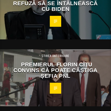
REFUZĂ SĂ SE ÎNTÂLNEASCĂ
CU BIDEN
ȘTIREA ANTERIOARE
PREMIERUL FLORIN CÎȚU
CONVINS CĂ POATE CÂȘTIGA
ȘEFIA PNL