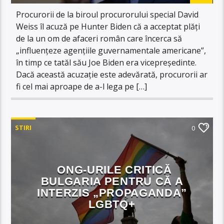
Procurorii de la biroul procurorului special David
Weiss îl acuză pe Hunter Biden că a acceptat plăți
de la un om de afaceri român care încerca să
„influențeze agențiile guvernamentale americane”,
în timp ce tatăl său Joe Biden era vicepreședinte.
Dacă această acuzaţie este adevărată, procurorii ar
fi cel mai aproape de a-l lega pe […]
STIRI
0
ONG-URILE CRITICĂ
BULGARIA PENTRU CĂ A
INTERZIS „PROPAGANDA”
LGBTQ+