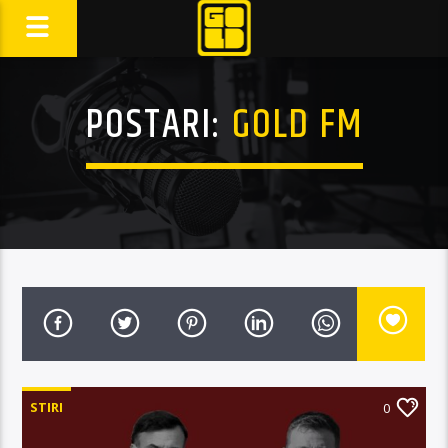
POSTARI:
GOLD FM
STIRI
0