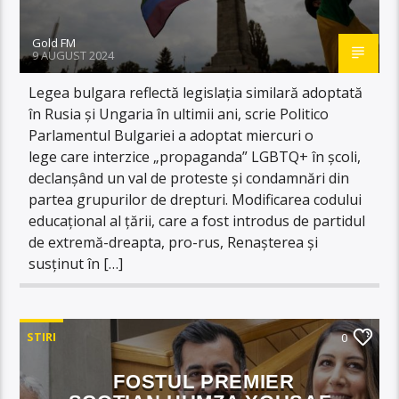
Gold FM
9 AUGUST 2024
Legea bulgara reflectă legislația similară adoptată
în Rusia și Ungaria în ultimii ani, scrie Politico
Parlamentul Bulgariei a adoptat miercuri o
lege care interzice „propaganda” LGBTQ+ în școli,
declanșând un val de proteste și condamnări din
partea grupurilor de drepturi. Modificarea codului
educațional al țării, care a fost introdus de partidul
de extremă-dreapta, pro-rus, Renașterea și
susținut în […]
STIRI
0
FOSTUL PREMIER