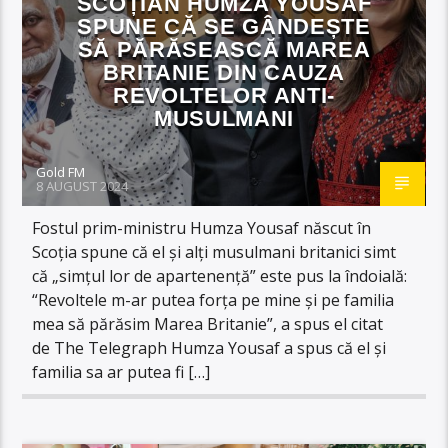
SCOȚIAN HUMZA YOUSAF
SPUNE CĂ SE GÂNDEȘTE
SĂ PĂRĂSEASCĂ MAREA
BRITANIE DIN CAUZA
REVOLTELOR ANTI-
MUSULMANI
Gold FM
8 AUGUST 2024
Fostul prim-ministru Humza Yousaf născut în
Scoția spune că el și alți musulmani britanici simt
că „simțul lor de apartenență” este pus la îndoială:
“Revoltele m-ar putea forța pe mine și pe familia
mea să părăsim Marea Britanie”, a spus el citat
de The Telegraph Humza Yousaf a spus că el și
familia sa ar putea fi […]