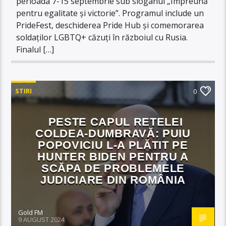
perioada 7-15 septembrie sub sloganul „Împreună
pentru egalitate și victorie”. Programul include un
PrideFest, deschiderea Pride Hub și comemorarea
soldaților LGBTQ+ căzuți în războiul cu Rusia.
Finalul […]
STIRI
0
PESTE CAPUL RETELEI
COLDEA-DUMBRAVĂ: PUIU
POPOVICIU L-A PLĂTIT PE
HUNTER BIDEN PENTRU A
SCĂPA DE PROBLEMELE
JUDICIARE DIN ROMÂNIA
Gold FM
9 AUGUST 2024