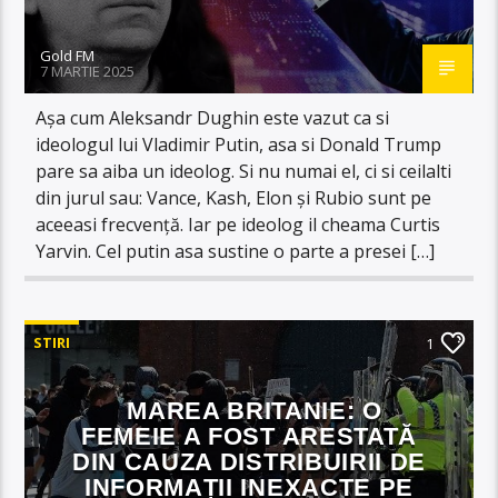
Gold FM
7 MARTIE 2025
Așa cum Aleksandr Dughin este vazut ca si
ideologul lui Vladimir Putin, asa si Donald Trump
pare sa aiba un ideolog. Si nu numai el, ci si ceilalti
din jurul sau: Vance, Kash, Elon și Rubio sunt pe
aceeasi frecvență. Iar pe ideolog il cheama Curtis
Yarvin. Cel putin asa sustine o parte a presei […]
STIRI
1
MAREA BRITANIE: O
FEMEIE A FOST ARESTATĂ
DIN CAUZA DISTRIBUIRII DE
INFORMAȚII INEXACTE PE