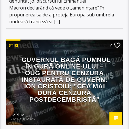
denunțat joi discursul lui Emmanuel
Macron declarând că vede o „amenințare” în
propunerea sa de a proteja Europa sub umbrela
nucleară franceză și […]
STIRI
0
GUVERNUL BAGĂ PUMNUL
ÎN GURĂ ONLINE-ULUI –
OUG PENTRU CENZURA
INSTAURATĂ DE GUVERN.
ION CRISTOIU: ”CEA MAI
DURĂ CENZURĂ
POSTDECEMBRISTĂ”
Gold FM
7 MARTIE 2025