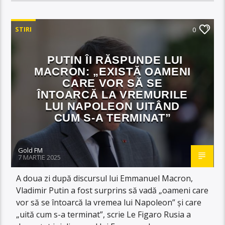
STIRI
0
PUTIN ÎI RĂSPUNDE LUI
MACRON: „EXISTĂ OAMENI
CARE VOR SĂ SE
ÎNTOARCĂ LA VREMURILE
LUI NAPOLEON UITÂND
CUM S-A TERMINAT”
Gold FM
7 MARTIE 2025
A doua zi după discursul lui Emmanuel Macron,
Vladimir Putin a fost surprins să vadă „oameni care
vor să se întoarcă la vremea lui Napoleon” și care
„uită cum s-a terminat”, scrie Le Figaro Rusia a