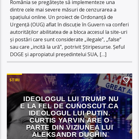
România se pregătește să implementeze una
dintre cele mai severe măsuri de cenzurarea a
spațiului online. Un proiect de Ordonanță de
Urgență (OUG) aflat în discuție în Guvern va conferi
autorităților abilitatea de a bloca accesul la site-uri
și postări care sunt considerate „ilegale”, „false”
sau care „incită la ură”, potrivit Știripesurse. Șeful
DOGE și apropiatul președintelui SUA, […]
STIRI
0
IDEOLOGUL LUI TRUMP NU
E LA FEL DE CUNOSCUT CA
IDEOLOGUL LUI PUTIN.
CURTIS YARVIN ARE O
PARTE DIN VIZIUNEA LUI
ALEKSANDR DUGHIN