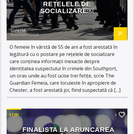
REȚELELE DE
SOCIALIZARE￼
Gold FM
9 AUGUST 2024
O femeie în vârstă de 55 de ani a fost arestată în
legătură cu o postare pe rețelele de socializare
care conținea informații inexacte despre
identitatea suspectului în crimele din Southport,
un oras unde au fost ucise trei fetițe, scrie The
Guardian Femeia, care locuieste în apropiere de
Chester, a fost arestată joi, fiind suspectată că […]
STIRI
1
FINALISTA LA ARUNCAREA