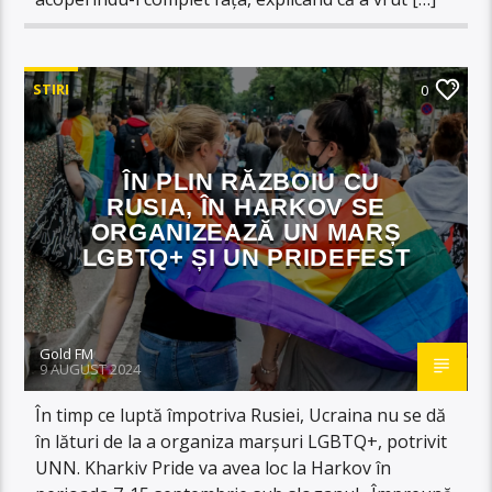
STIRI
0
ÎN PLIN RĂZBOIU CU
RUSIA, ÎN HARKOV SE
ORGANIZEAZĂ UN MARȘ
LGBTQ+ ȘI UN PRIDEFEST
Gold FM
9 AUGUST 2024
În timp ce luptă împotriva Rusiei, Ucraina nu se dă
în lături de la a organiza marșuri LGBTQ+, potrivit
UNN. Kharkiv Pride va avea loc la Harkov în