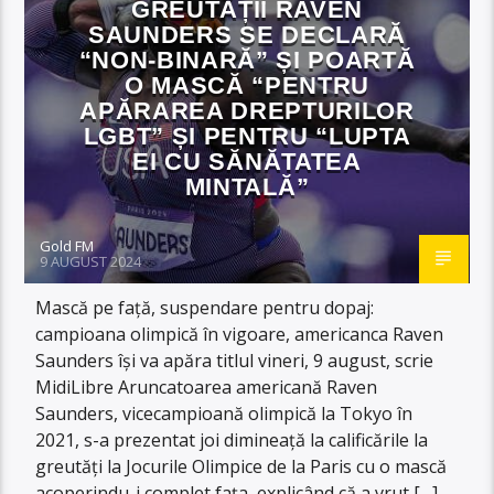
GREUTĂȚII RAVEN
SAUNDERS SE DECLARĂ
“NON-BINARĂ” ȘI POARTĂ
O MASCĂ “PENTRU
APĂRAREA DREPTURILOR
LGBT” ȘI PENTRU “LUPTA
EI CU SĂNĂTATEA
MINTALĂ”
Gold FM
9 AUGUST 2024
Mască pe față, suspendare pentru dopaj:
campioana olimpică în vigoare, americanca Raven
Saunders își va apăra titlul vineri, 9 august, scrie
MidiLibre Aruncatoarea americană Raven
Saunders, vicecampioană olimpică la Tokyo în
2021, s-a prezentat joi dimineață la calificările la
greutăți la Jocurile Olimpice de la Paris cu o mască
acoperindu-i complet fața, explicând că a vrut […]