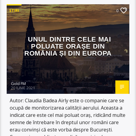
STIRI
0
UNUL DINTRE CELE MAI
POLUATE ORAȘE DIN
ROMÂNIA ȘI DIN EUROPA
Gold FM
20 IUNIE 2021
Autor: Claudia Badea Airly este o companie care se
ocupă de monitorizarea calității aerului. Aceasta a
indicat care este cel mai poluat oraș, ridicând multe
semne de întrebare în dreptul unor români care
erau convinși că este vorba despre București.