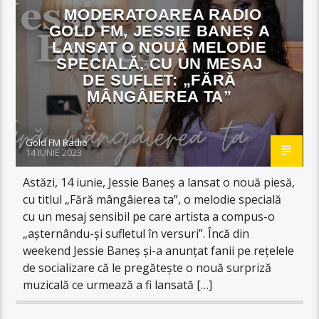
MODERATOAREA RADIO
GOLD FM, JESSIE BANEȘ A
LANSAT O NOUĂ MELODIE
SPECIALĂ, CU UN MESAJ
DE SUFLET: „FĂRĂ
MÂNGÂIEREA TA”
Gold FM Radio
14 IUNIE 2023
Astăzi, 14 iunie, Jessie Baneș a lansat o nouă piesă,
cu titlul „Fără mângâierea ta”, o melodie specială
cu un mesaj sensibil pe care artista a compus-o
„așternându-și sufletul în versuri”. Încă din
weekend Jessie Baneș și-a anunțat fanii pe rețelele
de socializare că le pregătește o nouă surpriză
muzicală ce urmează a fi lansată […]