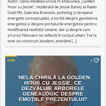
Autor: Oana-Medeea Groza În emisiunea „Golden
Hour cu Jessie”, moderată de Jessie Baneș la Radio
Gold FM, Gabriela Braniște, psiholog și terapeut
energetic conceptualist, a vorbit despre geometria
energetică și despre portalurile energetice pentru
modificarea realității umane, dar și despre cum
șirul lui Fibonacci se reflectă în corpul uman. Terra
este un construct bivalent, existând […]
STIRI
0
NELA CHIRILĂ LA GOLDEN
HOUR CU JESSIE: CE
DEZVĂLUIE ARBORELE
GENEALOGIC DESPRE
EMOȚIILE PREZENTULUI?