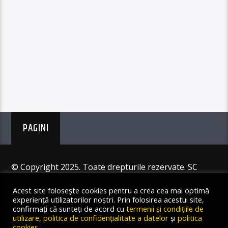
PAGINI
© Copyright 2025. Toate drepturile rezervate. SC
Angus Resources SRL
Acest site folosește cookies pentru a crea cea mai optimă
experiență utilizatorilor noștri. Prin folosirea acestui site,
confirmați că sunteți de acord cu
termenii și condițiile de
utilizare
,
politica de confidențialitate a datelor
și
politica
cookies
.