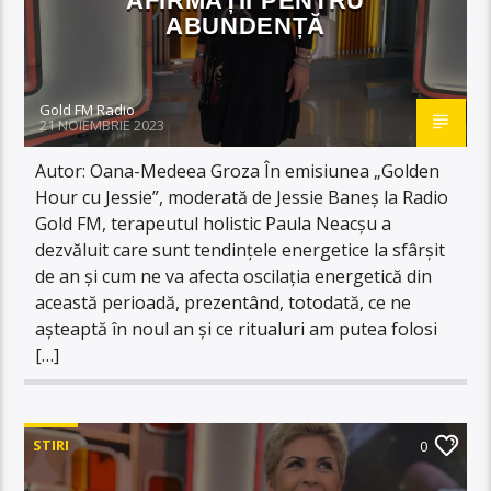
AFIRMAȚII PENTRU
ABUNDENȚĂ
Gold FM Radio
21 NOIEMBRIE 2023
Autor: Oana-Medeea Groza În emisiunea „Golden
Hour cu Jessie”, moderată de Jessie Baneș la Radio
Gold FM, terapeutul holistic Paula Neacșu a
dezvăluit care sunt tendințele energetice la sfârșit
de an și cum ne va afecta oscilația energetică din
această perioadă, prezentând, totodată, ce ne
așteaptă în noul an și ce ritualuri am putea folosi
[…]
STIRI
0