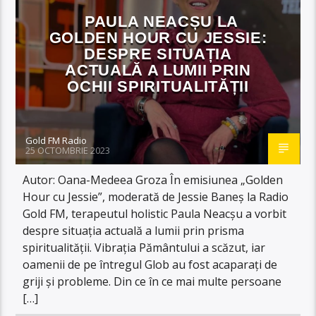
PAULA NEACȘU LA
GOLDEN HOUR CU JESSIE:
DESPRE SITUAȚIA
ACTUALĂ A LUMII PRIN
OCHII SPIRITUALITĂȚII
Gold FM Radio
25 OCTOMBRIE 2023
Autor: Oana-Medeea Groza În emisiunea „Golden
Hour cu Jessie”, moderată de Jessie Baneș la Radio
Gold FM, terapeutul holistic Paula Neacșu a vorbit
despre situația actuală a lumii prin prisma
spiritualității. Vibrația Pământului a scăzut, iar
oamenii de pe întregul Glob au fost acaparați de
griji și probleme. Din ce în ce mai multe persoane
[…]