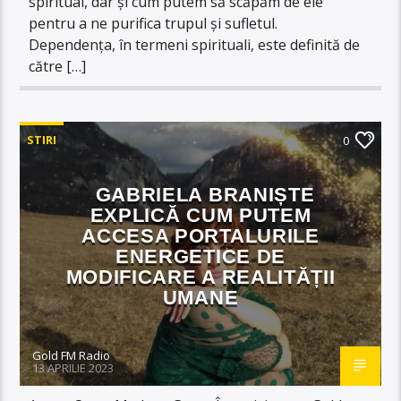
spiritual, dar și cum putem să scăpăm de ele
pentru a ne purifica trupul și sufletul.
Dependența, în termeni spirituali, este definită de
către […]
STIRI
0
GABRIELA BRANIȘTE
EXPLICĂ CUM PUTEM
ACCESA PORTALURILE
ENERGETICE DE
MODIFICARE A REALITĂȚII
UMANE
Gold FM Radio
13 APRILIE 2023