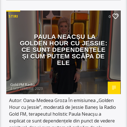
STIRI
0
PAULA NEACȘU LA
GOLDEN HOUR CU JESSIE:
CE SUNT DEPENDENȚELE
ȘI CUM PUTEM SCĂPA DE
ELE
Gold FM Radio
4 SEPTEMBRIE 2023
Autor: Oana-Medeea Groza În emisiunea „Golden
Hour cu Jessie”, moderată de Jessie Baneș la Radio
Gold FM, terapeutul holistic Paula Neacșu a
explicat ce sunt dependențele din punct de vedere