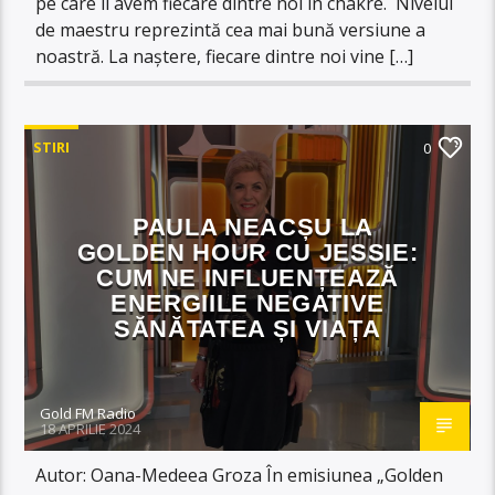
pe care îl avem fiecare dintre noi în chakre. Nivelul
de maestru reprezintă cea mai bună versiune a
noastră. La naștere, fiecare dintre noi vine […]
STIRI
0
PAULA NEACȘU LA
GOLDEN HOUR CU JESSIE:
CUM NE INFLUENȚEAZĂ
ENERGIILE NEGATIVE
SĂNĂTATEA ȘI VIAȚA
Gold FM Radio
18 APRILIE 2024
Autor: Oana-Medeea Groza În emisiunea „Golden