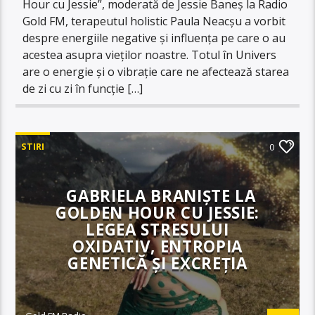
Hour cu Jessie”, moderată de Jessie Baneș la Radio
Gold FM, terapeutul holistic Paula Neacșu a vorbit
despre energiile negative și influența pe care o au
acestea asupra vieților noastre. Totul în Univers
are o energie și o vibrație care ne afectează starea
de zi cu zi în funcție […]
STIRI
0
GABRIELA BRANIȘTE LA
GOLDEN HOUR CU JESSIE:
LEGEA STRESULUI
OXIDATIV, ENTROPIA
GENETICĂ ȘI EXCREȚIA