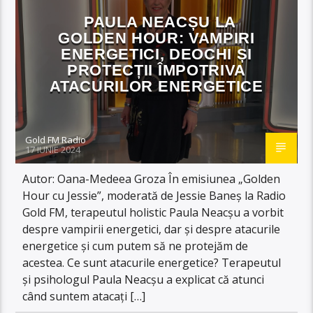
PAULA NEACȘU LA
GOLDEN HOUR: VAMPIRI
ENERGETICI, DEOCHI ȘI
PROTECȚII ÎMPOTRIVA
ATACURILOR ENERGETICE
Gold FM Radio
17 IUNIE 2024
Autor: Oana-Medeea Groza În emisiunea „Golden
Hour cu Jessie”, moderată de Jessie Baneș la Radio
Gold FM, terapeutul holistic Paula Neacșu a vorbit
despre vampirii energetici, dar și despre atacurile
energetice și cum putem să ne protejăm de
acestea. Ce sunt atacurile energetice? Terapeutul
și psihologul Paula Neacșu a explicat că atunci
când suntem atacați […]