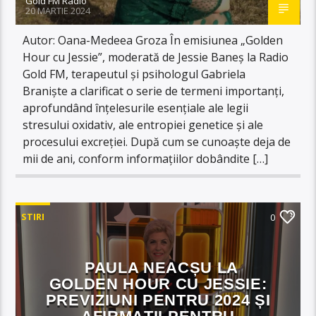
Gold FM Radio
20 MARTIE 2024
Autor: Oana-Medeea Groza În emisiunea „Golden
Hour cu Jessie”, moderată de Jessie Baneș la Radio
Gold FM, terapeutul și psihologul Gabriela
Braniște a clarificat o serie de termeni importanți,
aprofundând înțelesurile esențiale ale legii
stresului oxidativ, ale entropiei genetice și ale
procesului excreției. După cum se cunoaște deja de
mii de ani, conform informațiilor dobândite […]
STIRI
0
PAULA NEACȘU LA
GOLDEN HOUR CU JESSIE:
PREVIZIUNI PENTRU 2024 ȘI