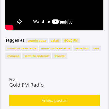
Tagged as
cozmin gusa
galati
GOLD FM
ministru de exterbe
ministru de externe
oana toiu
onu
romania
sarmiza andronic
scandal
Profil
Gold FM Radio
Arhiva postari