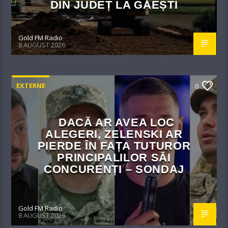
DIN JUDEȚ LA GĂEȘTI
Gold FM Radio
8 AUGUST 2026
EXTERNE
0
DACĂ AR AVEA LOC
ALEGERI, ZELENSKI AR
PIERDE ÎN FAȚA TUTUROR
PRINCIPALILOR SĂI
CONCURENȚI – SONDAJ
Gold FM Radio
8 AUGUST 2026