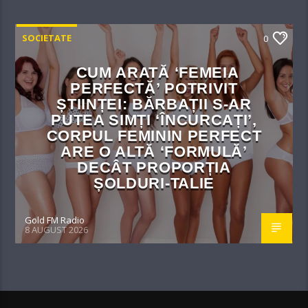
SOCIETATE
0
CUM ARATĂ ‘FEMEIA
PERFECTĂ’ POTRIVIT
ȘTIINȚEI: BĂRBAȚII S-AR
PUTEA SIMȚI ‘ÎNCURCAȚI’,
CORPUL FEMININ PERFECT
ARE O ALTĂ ‘FORMULĂ’
DECÂT PROPORȚIA
ȘOLDURI-TALIE
Gold FM Radio
8 AUGUST 2026