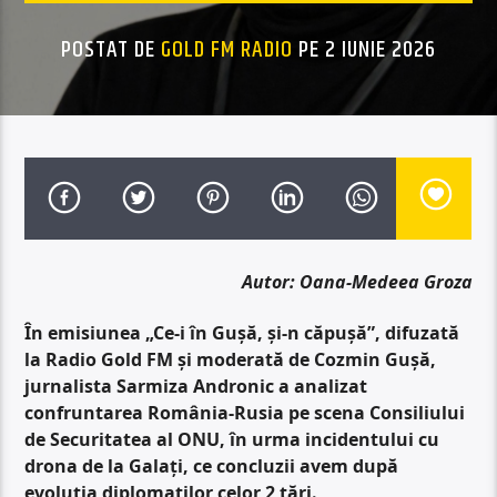
POSTAT DE
GOLD FM RADIO
PE 2 IUNIE 2026
Autor: Oana-Medeea Groza
În emisiunea „Ce-i în Gușă, și-n căpușă”, difuzată
la Radio Gold FM și moderată de Cozmin Gușă,
jurnalista Sarmiza Andronic a analizat
confruntarea România-Rusia pe scena Consiliului
de Securitatea al ONU, în urma incidentului cu
drona de la Galați, ce concluzii avem după
evoluția diplomaților celor 2 țări.