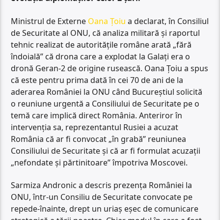
Ministrul de Externe
Oana Țoiu
a declarat, în Consiliul
de Securitate al ONU, că analiza militară și raportul
tehnic realizat de autoritățile române arată „fără
îndoială” că drona care a explodat la Galați era o
dronă Geran-2 de origine rusească. Oana Țoiu a spus
că este pentru prima dată în cei 70 de ani de la
aderarea României la ONU când Bucureștiul solicită
o reuniune urgentă a Consiliului de Securitate pe o
temă care implică direct România. Anteriror în
intervenția sa, reprezentantul Rusiei a acuzat
România că ar fi convocat „în grabă” reuniunea
Consiliului de Securitate și că ar fi formulat acuzații
„nefondate și părtinitoare” împotriva Moscovei.
Sarmiza Andronic a descris prezența României la
ONU, într-un Consiliu de Securitate convocate pe
repede-înainte, drept un uriaș eșec de comunicare