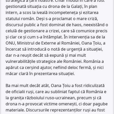
strategică a țării noastre. Chiar modul în care a fost
gestionată situația cu drona de la Galați, în plan
intern, a scos la iveală incompeteneța și ezitarea
statului român. Deși s-a proclamat o mare criză,
discursul public a fost dominat de haos, neexistând o
celulă de gestionare a crizei, care să comunice precis
și clar ce și cum s-a întâmplat. În intervenția sa de la
ONU, Ministrul de Externe al României, Oana Țoiu, a
încercat să introducă o notă de urgență a situației,
dar n-a reușit decât să expună și mai mult
vulnerabilitățile strategice ale României. România a
apărut ca cerșind ajutor, nefiind deloc fermă, și nici
măcar clară în prezentarea situației.
Ba mai mult decât atât, Oana Țoiu a fost ridiculizată
de oficialii ruși, care au subliniat faptul că România e
la granița războiului ruso-ucrainean, precum și că
drona n-a provocat victime omenești, ci doar pagube
materiale. Discursurile reprezentanților ruși au fost