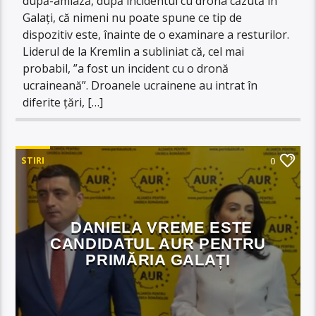
după-amiază, după incidentul cu drona căzută în
Galați, că nimeni nu poate spune ce tip de
dispozitiv este, înainte de o examinare a resturilor.
Liderul de la Kremlin a subliniat că, cel mai
probabil, ”a fost un incident cu o dronă
ucraineană”. Droanele ucrainene au intrat în
diferite țări, […]
STIRI
0
DANIELA VREME ESTE
CANDIDATUL AUR PENTRU
PRIMĂRIA GALAȚI