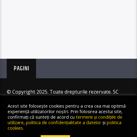
PAGINI
© Copyright 2025. Toate drepturile rezervate. SC
Angus Resources SRL
Acest site folosește cookies pentru a crea cea mai optimă
experiență utilizatorilor noștri. Prin folosirea acestui site,
confirmați că sunteți de acord cu
termenii și condițiile de
utilizare
,
politica de confidențialitate a datelor
și
politica
cookies
.