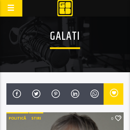
GALATI
POLITICĂ
STIRI
0