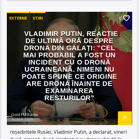
EXTERNE
STIRI
0
VLADIMIR PUTIN, REACȚIE
DE ULTIMĂ ORĂ DESPRE
DRONA DIN GALAȚI: ”CEL
MAI PROBABIL A FOST UN
INCIDENT CU O DRONĂ
UCRAINEANĂ. NIMENI NU
POATE SPUNE CE ORIGINE
ARE DRONA ÎNAINTE DE
EXAMINAREA
RESTURILOR”
Gold FM Radio
30 MAI 2026
reședintele Rusiei, Vladimir Putin, a declarat, vineri