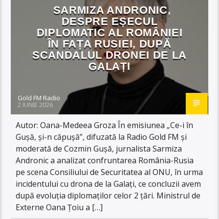
SARMIZA ANDRONIC,
DESPRE EȘECUL
DIPLOMATIC AL ROMÂNIEI
ÎN FAȚA RUSIEI, DUPĂ
SCANDALUL DRONEI DE LA
GALAȚI
Gold FM Radio
2 IUNIE 2026
Autor: Oana-Medeea Groza În emisiunea „Ce-i în
Gușă, și-n căpușă”, difuzată la Radio Gold FM și
moderată de Cozmin Gușă, jurnalista Sarmiza
Andronic a analizat confruntarea România-Rusia
pe scena Consiliului de Securitatea al ONU, în urma
incidentului cu drona de la Galați, ce concluzii avem
după evoluția diplomaților celor 2 țări. Ministrul de
Externe Oana Țoiu a […]