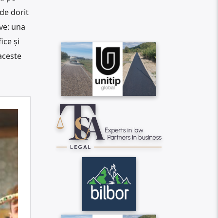
de dorit
ve: una
ice și
 aceste