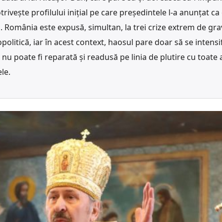
ivește profilului inițial pe care președintele l-a anunțat ca 
. România este expusă, simultan, la trei crize extrem de gra
olitică, iar în acest context, haosul pare doar să se intensif
 nu poate fi reparată și readusă pe linia de plutire cu toate
le.