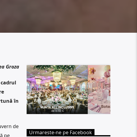
ea Groza
 cadrul
re
rtună în
guvern de
Urmareste-ne pe Facebook
nă pe