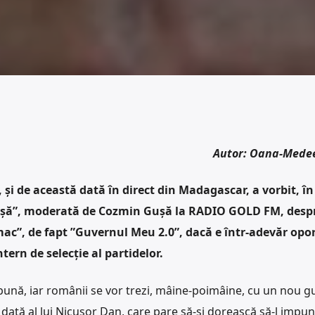
Autor: Oana-Mede
 și de această dată în direct din Madagascar, a vorbit, în
ăpușă”, moderată de Cozmin Gușă la RADIO GOLD FM, desp
ac”, de fapt ”Guvernul Meu 2.0”, dacă e într-adevăr opo
tern de selecție al partidelor.
mpună, iar românii se vor trezi, mâine-poimâine, cu un nou 
 dată al lui Nicușor Dan, care pare să-și dorească să-l impu