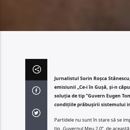
Jurnalistul Sorin Roșca Stănescu,
emisiunii „Ce-i în Gușă, și-n c
soluția de tip ”Guvern Eugen Tom
condițiile prăbușirii sistemului in
Partidele nu sunt în stare să se i
tip „Guvernul Meu 2.0”, de această