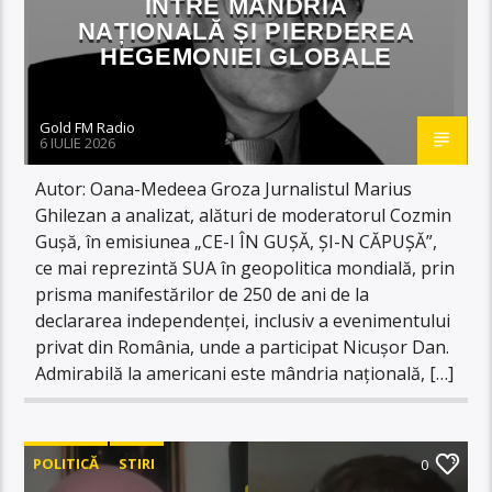
ÎNTRE MÂNDRIA
NAȚIONALĂ ȘI PIERDEREA
HEGEMONIEI GLOBALE
Gold FM Radio
6 IULIE 2026
Autor: Oana-Medeea Groza Jurnalistul Marius
Ghilezan a analizat, alături de moderatorul Cozmin
Gușă, în emisiunea „CE-I ÎN GUȘĂ, ȘI-N CĂPUȘĂ”,
ce mai reprezintă SUA în geopolitica mondială, prin
prisma manifestărilor de 250 de ani de la
declararea independenței, inclusiv a evenimentului
privat din România, unde a participat Nicușor Dan.
Admirabilă la americani este mândria națională, […]
POLITICĂ
STIRI
0