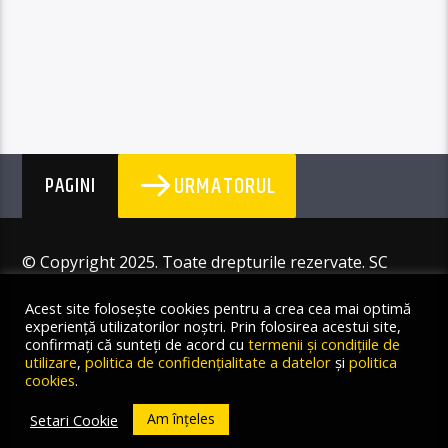
URMATORUL
PAGINI
© Copyright 2025. Toate drepturile rezervate. SC
Angus Resources SRL
Acest site folosește cookies pentru a crea cea mai optimă
experiență utilizatorilor noștri. Prin folosirea acestui site,
confirmați că sunteți de acord cu
termenii și condițiile de
utilizare
,
politica de confidențialitate a datelor
și
politica
cookies
.
Am înțeles
Setari Cookie