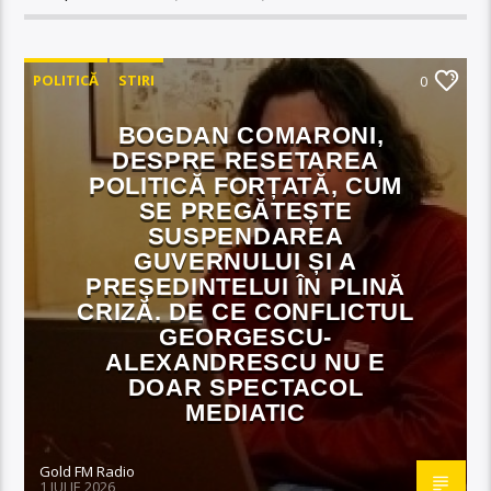
POLITICĂ
STIRI
0
BOGDAN COMARONI,
DESPRE RESETAREA
POLITICĂ FORȚATĂ, CUM
SE PREGĂTEȘTE
SUSPENDAREA
GUVERNULUI ȘI A
PREȘEDINTELUI ÎN PLINĂ
CRIZĂ. DE CE CONFLICTUL
GEORGESCU-
ALEXANDRESCU NU E
DOAR SPECTACOL
MEDIATIC
Gold FM Radio
1 IULIE 2026