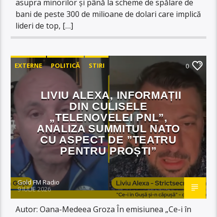
asupra minorilor și până la scheme de spălare de
bani de peste 300 de milioane de dolari care implică
lideri de top, […]
EXTERNE
POLITICĂ
STIRI
0
LIVIU ALEXA, INFORMAȚII
DIN CULISELE
„TELENOVELEI PNL”,
ANALIZA SUMMITUL NATO
CU ASPECT DE ”TEATRU
PENTRU PROȘTI”
Gold FM Radio
9 IULIE 2026
Autor: Oana-Medeea Groza În emisiunea „Ce-i în