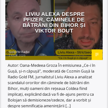
LIVIU ALEXA DESPRE
PFIZER, CĂMINELE DE
BĂTRÂNI DIN BIHOR ȘI
VIKTOR BOUT
Gold FM Radio
2 IULIE 2026
Autor: Oana-Medeea Groza În emisiunea „Ce-i în
Gușă, și-n căpușă”, moderată de Cozmin Gușă la
Radio Gold FM, jurnalistul Liviu Alexa a analizat
scandalul ororilor din căminele de bătrâni din
Bihor, mulți oameni din rețeaua Coldea fiind
implicați, explicând dacă va fi de-ajuns pentru ca
Bolojan să demisioneze/cedeze, dar a vorbit și
despre semnificația amenințării […]