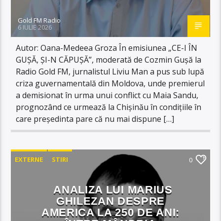
Gold FM Radio
6 IULIE 2026
Autor: Oana-Medeea Groza În emisiunea „CE-I ÎN
GUȘĂ, ȘI-N CĂPUȘĂ”, moderată de Cozmin Gușă la
Radio Gold FM, jurnalistul Liviu Man a pus sub lupă
criza guvernamentală din Moldova, unde premierul
a demisionat în urma unui conflict cu Maia Sandu,
prognozând ce urmează la Chișinău în condițiile în
care președinta pare că nu mai dispune […]
EXTERNE
STIRI
0
ANALIZA LUI MARIUS
GHILEZAN DESPRE
AMERICA LA 250 DE ANI: