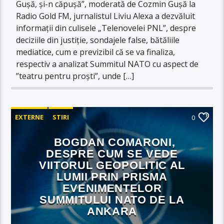
Gușă, și-n căpușă”, moderată de Cozmin Gușă la
Radio Gold FM, jurnalistul Liviu Alexa a dezvăluit
informații din culisele „Telenovelei PNL”, despre
deciziile din justiție, sondajele false, bătăliile
mediatice, cum e previzibil că se va finaliza,
respectiv a analizat Summitul NATO cu aspect de
”teatru pentru proști”, unde […]
EXTERNE
STIRI
0
BOGDAN COMARONI,
DESPRE CUM SE VEDE
VIITORUL GEOPOLITIC AL
LUMII PRIN PRISMA
EVENIMENTELOR
SUMMITULUI NATO DE LA
ANKARA