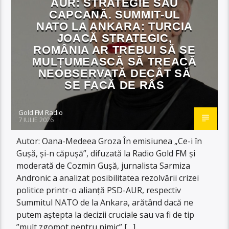
AUR: STRATEGIE SAU
CAPCANĂ. SUMMIT-UL
NATO LA ANKARA: TURCIA
JOACĂ STRATEGIC,
ROMÂNIA AR TREBUI SĂ SE
MULȚUMEASCĂ SĂ TREACĂ
NEOBSERVATĂ DECÂT SĂ
SE FACĂ DE RÂS
Gold FM Radio
7 IULIE 2026
Autor: Oana-Medeea Groza În emisiunea „Ce-i în
Gușă, și-n căpușă”, difuzată la Radio Gold FM și
moderată de Cozmin Gușă, jurnalista Sarmiza
Andronic a analizat posibilitatea rezolvării crizei
politice printr-o alianță PSD-AUR, respectiv
Summitul NATO de la Ankara, arătând dacă ne
putem aștepta la decizii cruciale sau va fi de tip
”mult zgomot pentru nimic” […]