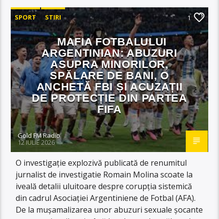
SPORT
STIRI
1
MAFIA FOTBALULUI
ARGENTINIAN: ABUZURI
ASUPRA MINORILOR,
SPĂLARE DE BANI, O
ANCHETĂ FBI ȘI ACUZAȚII
DE PROTECȚIE DIN PARTEA
FIFA
Gold FM Radio
12 IULIE 2026
O investigație explozivă publicată de renumitul
jurnalist de investigatie Romain Molina scoate la
iveală detalii uluitoare despre corupția sistemică
din cadrul Asociației Argentiniene de Fotbal (AFA).
De la mușamalizarea unor abuzuri sexuale șocante