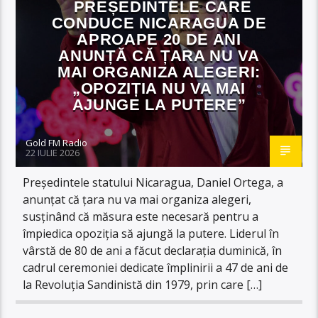
PREȘEDINTELE CARE
CONDUCE NICARAGUA DE
APROAPE 20 DE ANI
ANUNȚĂ CĂ ȚARA NU VA
MAI ORGANIZA ALEGERI:
„OPOZIȚIA NU VA MAI
AJUNGE LA PUTERE”
Gold FM Radio
22 IULIE 2026
Președintele statului Nicaragua, Daniel Ortega, a
anunțat că țara nu va mai organiza alegeri,
susținând că măsura este necesară pentru a
împiedica opoziția să ajungă la putere. Liderul în
vârstă de 80 de ani a făcut declarația duminică, în
cadrul ceremoniei dedicate împlinirii a 47 de ani de
la Revoluția Sandinistă din 1979, prin care […]