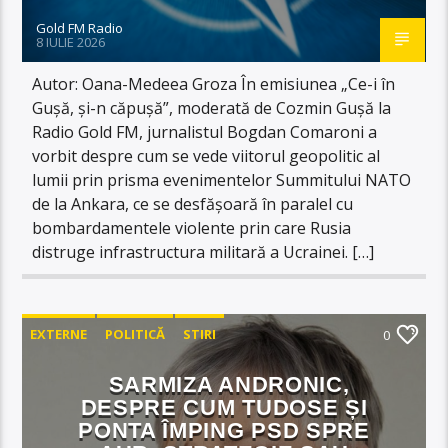
Gold FM Radio
8 IULIE 2026
Autor: Oana-Medeea Groza În emisiunea „Ce-i în
Gușă, și-n căpușă”, moderată de Cozmin Gușă la
Radio Gold FM, jurnalistul Bogdan Comaroni a
vorbit despre cum se vede viitorul geopolitic al
lumii prin prisma evenimentelor Summitului NATO
de la Ankara, ce se desfășoară în paralel cu
bombardamentele violente prin care Rusia
distruge infrastructura militară a Ucrainei. […]
EXTERNE
POLITICĂ
STIRI
0
SARMIZA ANDRONIC,
DESPRE CUM TUDOSE ȘI
PONTA ÎMPING PSD SPRE