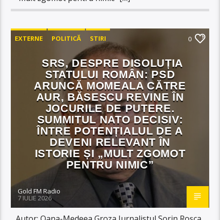
EXTERNE
POLITICĂ
STIRI
0
SRS, DESPRE DISOLUȚIA
STATULUI ROMÂN: PSD
ARUNCĂ MOMEALA CĂTRE
AUR, BĂSESCU REVINE ÎN
JOCURILE DE PUTERE.
SUMMITUL NATO DECISIV:
ÎNTRE POTENȚIALUL DE A
DEVENI RELEVANT ÎN
ISTORIE ȘI „MULT ZGOMOT
PENTRU NIMIC”
Gold FM Radio
7 IULIE 2026
Autor: Oana-Medeea Groza Jurnalistul Sorin Roșca