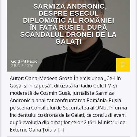
SARMIZA ANDRONIC,
DESPRE EȘECUL
DIPLOMATIC AL ROMÂNIEI
ÎN FAȚA RUSIEI, DUPĂ
SCANDALUL DRONEI DE LA
GALAȚI
Gold FM Radio
2 IUNIE 2026
Autor: Oana-Medeea Groza În emisiunea „Ce-i în
Gușă, și-n căpușă”, difuzată la Radio Gold FM și
moderată de Cozmin Gușă, jurnalista Sarmiza
Andronic a analizat confruntarea România-Rusia
pe scena Consiliului de Securitatea al ONU, în urma
incidentului cu drona de la Galați, ce concluzii avem
după evoluția diplomaților celor 2 țări. Ministrul de
Externe Oana Țoiu a […]