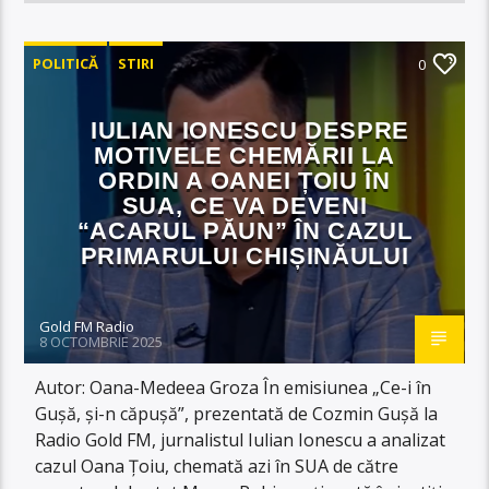
POLITICĂ
STIRI
0
IULIAN IONESCU DESPRE
MOTIVELE CHEMĂRII LA
ORDIN A OANEI ȚOIU ÎN
SUA, CE VA DEVENI
“ACARUL PĂUN” ÎN CAZUL
PRIMARULUI CHIȘINĂULUI
Gold FM Radio
8 OCTOMBRIE 2025
Autor: Oana-Medeea Groza În emisiunea „Ce-i în
Gușă, și-n căpușă”, prezentată de Cozmin Gușă la
Radio Gold FM, jurnalistul Iulian Ionescu a analizat
cazul Oana Țoiu, chemată azi în SUA de către