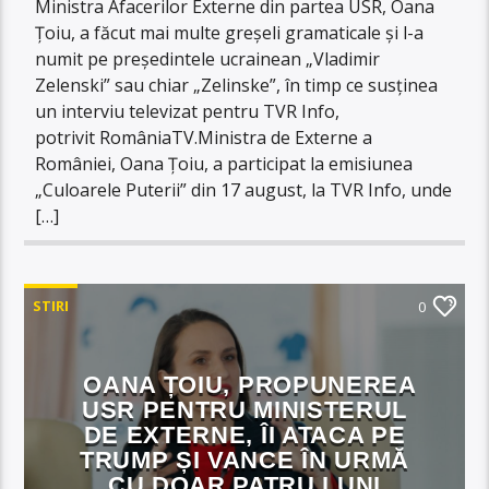
Ministra Afacerilor Externe din partea USR, Oana
Țoiu, a făcut mai multe greșeli gramaticale și l-a
numit pe președintele ucrainean „Vladimir
Zelenski” sau chiar „Zelinske”, în timp ce susținea
un interviu televizat pentru TVR Info,
potrivit RomâniaTV.Ministra de Externe a
României, Oana Țoiu, a participat la emisiunea
„Culoarele Puterii” din 17 august, la TVR Info, unde
[…]
STIRI
0
OANA ȚOIU, PROPUNEREA
USR PENTRU MINISTERUL
DE EXTERNE, ÎI ATACA PE
TRUMP ȘI VANCE ÎN URMĂ
CU DOAR PATRU LUNI