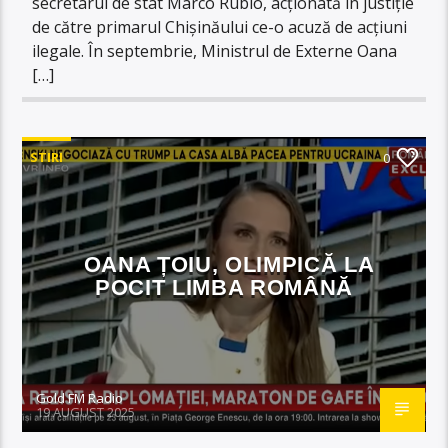
secretarul de stat Marco Rubio, acționată în justiție
de către primarul Chișinăului ce-o acuză de acțiuni
ilegale. În septembrie, Ministrul de Externe Oana
[…]
STIRI
0
OANA ȚOIU, OLIMPICĂ LA
POCIT LIMBA ROMÂNĂ
Gold FM Radio
19 AUGUST 2025