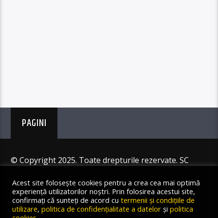
PAGINI
© Copyright 2025. Toate drepturile rezervate. SC
Angus Resources SRL
Acest site folosește cookies pentru a crea cea mai optimă
experiență utilizatorilor noștri. Prin folosirea acestui site,
confirmați că sunteți de acord cu
termenii și condițiile de
utilizare
,
politica de confidențialitate a datelor
și
politica
cookies
.