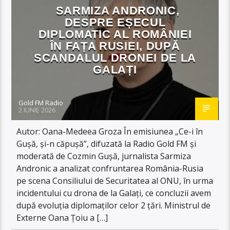
SARMIZA ANDRONIC,
DESPRE EȘECUL
DIPLOMATIC AL ROMÂNIEI
ÎN FAȚA RUSIEI, DUPĂ
SCANDALUL DRONEI DE LA
GALAȚI
Gold FM Radio
2 IUNIE 2026
Autor: Oana-Medeea Groza În emisiunea „Ce-i în
Gușă, și-n căpușă”, difuzată la Radio Gold FM și
moderată de Cozmin Gușă, jurnalista Sarmiza
Andronic a analizat confruntarea România-Rusia
pe scena Consiliului de Securitatea al ONU, în urma
incidentului cu drona de la Galați, ce concluzii avem
după evoluția diplomaților celor 2 țări. Ministrul de
Externe Oana Țoiu a […]