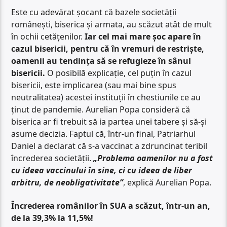
Este cu adevărat șocant că bazele societății
românești, biserica și armata, au scăzut atât de mult
în ochii cetățenilor.
Iar cel mai mare șoc apare în
cazul bisericii, pentru că în vremuri de restriște,
oamenii au tendința să se refugieze în sânul
bisericii.
O posibilă explicație, cel puțin în cazul
bisericii, este implicarea (sau mai bine spus
neutralitatea) acestei instituții în chestiunile ce au
ținut de pandemie. Aurelian Popa consideră că
biserica ar fi trebuit să ia partea unei tabere și să-și
asume decizia. Faptul că, într-un final, Patriarhul
Daniel a declarat că s-a vaccinat a zdruncinat teribil
încrederea societății.
„Problema oamenilor nu a fost
cu ideea vaccinului în sine, ci cu ideea de liber
arbitru, de neobligativitate”
, explică Aurelian Popa.
Încrederea românilor în SUA a scăzut, într-un an,
de la 39,3% la 11,5%!