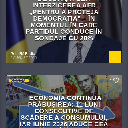
INTERZICEREA AFD
„PENTRU A PROTEJA
DEMOCRAȚIA” – ÎN
MOMENTUL ÎN CARE
PARTIDUL CONDUCE ÎN
SONDAJE CU 28%
Gold FM Radio
6 AUGUST 2026
ECONOMIE
0
ECONOMIA CONTINUĂ
PRĂBUȘIREA: 11 LUNI
CONSECUTIVE DE
SCĂDERE A CONSUMULUI,
IAR IUNIE 2026 ADUCE CEA