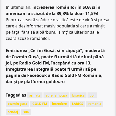
În ultimul an,
încrederea românilor în SUA și în
americani a scăzut de la 39,3% la doar 11,5%!
Pentru această scădere drastică este de vină și presa
care a dezinformat masiv populația și care a mințit
pe față, fără să aibă ‘bunul simț‘ ca ulterior să le
ceară scuze românilor.
Emisiunea „Ce-i în Gușă, și-n căpușă”, moderată
de Cozmin Gușă, poate fi urmărită de luni până
joi, pe Radio Gold FM, începând cu ora 13.
Înregistrarea integrală poate fi urmărită pe
pagina de Facebook a Radio Gold FM România,
dar și pe platforma goldtv.ro
Tagged as
armata
aurelian popa
biserica
bor
cozmin gusa
GOLD FM
incredere
LARICS
romania
sondaj
sua