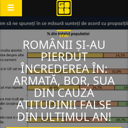
STIRI
ROMÂNII ȘI-AU
PIERDUT
ÎNCREDEREA ÎN:
ARMATĂ, BOR, SUA
DIN CAUZA
ATITUDINII FALSE
DIN ULTIMUL AN!