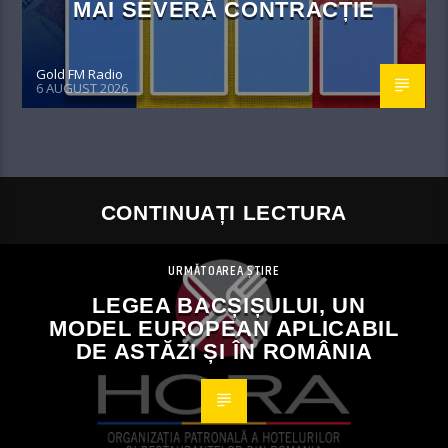
MAI SEVERĂ CONTRACȚIE
Gold FM Radio
6 AUGUST 2026
CONTINUAȚI LECTURA
URMĂTOAREA ȘTIRE
LEGEA BACȘIȘULUI, UN
MODEL EUROPEAN APLICABIL
DE ASTĂZI ȘI ÎN ROMÂNIA