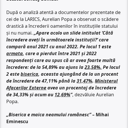
După o analiză atentă a documentelor prezentate de
cei de la LARICS, Aurelian Popa a observat o scădere
drastică a încrederii oamenilor în instituțiile statului
și nu numai.
„Apare acolo un slide intitulat ‘Câtă
încredere aveți în următoarele instituții?‘ care
compară anul 2021 cu anul 2022. Pe locul 1 este
armata
, care a pierdut între 2021 și 2022
respondenți care au spus că ar avea foarte multă
încredere: de la 54,89% au ajuns la
23,58%.
Pe locul
2 este
biserica
, aceasta ajungând de la un procent
de încredere de 47,11% până la
31,47%
.
Ministerul
Afacerilor Externe
avea un procentaj de încredere
de 34,33% și acum au
12,69%
”
, dezvăluie Aurelian
Popa.
„Biserica e maica neamului românesc” –
Mihai
Eminescu