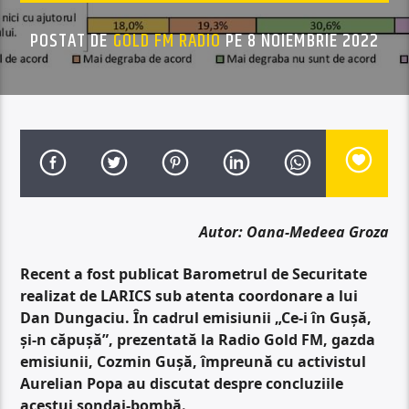
POSTAT DE
GOLD FM RADIO
PE 8 NOIEMBRIE 2022
Autor: Oana-Medeea Groza
Recent a fost publicat Barometrul de Securitate
realizat de LARICS sub atenta coordonare a lui
Dan Dungaciu. În cadrul emisiunii „Ce-i în Gușă,
și-n căpușă”, prezentată la Radio Gold FM, gazda
emisiunii, Cozmin Gușă, împreună cu activistul
Aurelian Popa au discutat despre concluziile
acestui sondaj-bombă.