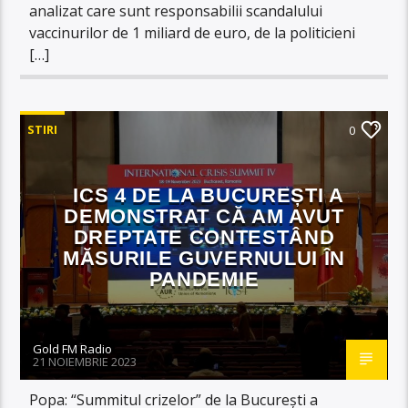
analizat care sunt responsabilii scandalului
vaccinurilor de 1 miliard de euro, de la politicieni
[…]
STIRI
0
ICS 4 DE LA BUCUREȘTI A
DEMONSTRAT CĂ AM AVUT
DREPTATE CONTESTÂND
MĂSURILE GUVERNULUI ÎN
PANDEMIE
Gold FM Radio
21 NOIEMBRIE 2023
Popa: “Summitul crizelor” de la București a