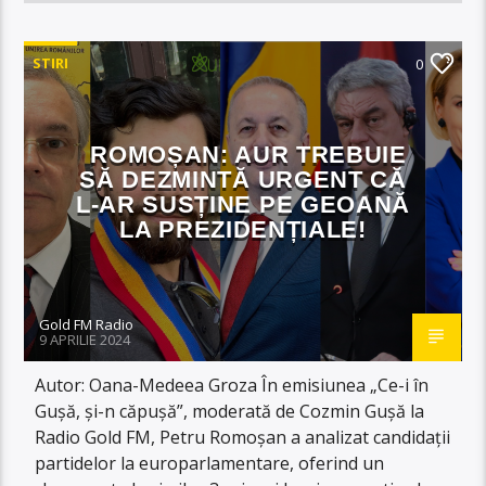
STIRI
0
ROMOȘAN: AUR TREBUIE
SĂ DEZMINTĂ URGENT CĂ
L-AR SUSȚINE PE GEOANĂ
LA PREZIDENȚIALE!
Gold FM Radio
9 APRILIE 2024
Autor: Oana-Medeea Groza În emisiunea „Ce-i în
Gușă, și-n căpușă”, moderată de Cozmin Gușă la
Radio Gold FM, Petru Romoșan a analizat candidații
partidelor la europarlamentare, oferind un