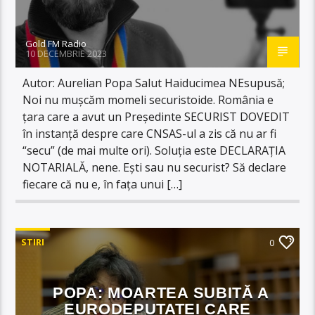
Gold FM Radio
10 DECEMBRIE 2023
Autor: Aurelian Popa Salut Haiducimea NEsupusă;
Noi nu mușcăm momeli securistoide. România e
țara care a avut un Președinte SECURIST DOVEDIT
în instanță despre care CNSAS-ul a zis că nu ar fi
“secu” (de mai multe ori). Soluția este DECLARAȚIA
NOTARIALĂ, nene. Ești sau nu securist? Să declare
fiecare că nu e, în fața unui […]
STIRI
0
POPA: MOARTEA SUBITĂ A
EURODEPUTATEI CARE