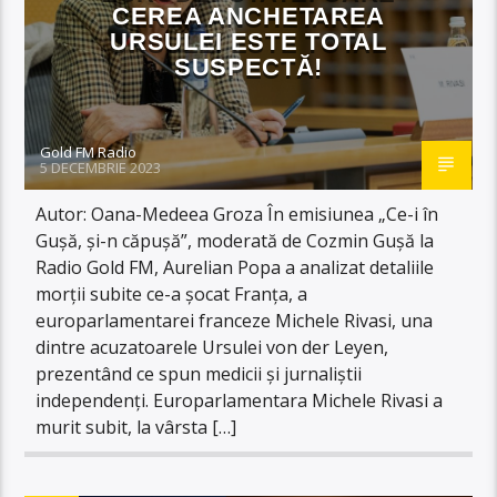
CEREA ANCHETAREA
URSULEI ESTE TOTAL
SUSPECTĂ!
Gold FM Radio
5 DECEMBRIE 2023
Autor: Oana-Medeea Groza În emisiunea „Ce-i în
Gușă, și-n căpușă”, moderată de Cozmin Gușă la
Radio Gold FM, Aurelian Popa a analizat detaliile
morții subite ce-a șocat Franța, a
europarlamentarei franceze Michele Rivasi, una
dintre acuzatoarele Ursulei von der Leyen,
prezentând ce spun medicii și jurnaliștii
independenți. Europarlamentara Michele Rivasi a
murit subit, la vârsta […]