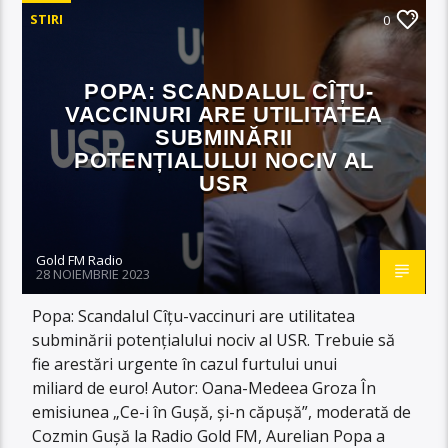
STIRI
0
POPA: SCANDALUL CÎȚU-
VACCINURI ARE UTILITATEA
SUBMINĂRII
POTENȚIALULUI NOCIV AL
USR
Gold FM Radio
28 NOIEMBRIE 2023
Popa: Scandalul Cîțu-vaccinuri are utilitatea
subminării potențialului nociv al USR. Trebuie să
fie arestări urgente în cazul furtului unui
miliard de euro! Autor: Oana-Medeea Groza În
emisiunea „Ce-i în Gușă, și-n căpușă”, moderată de
Cozmin Gușă la Radio Gold FM, Aurelian Popa a