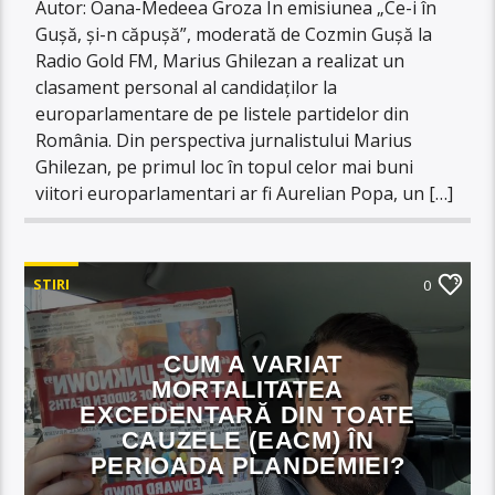
Autor: Oana-Medeea Groza În emisiunea „Ce-i în
Gușă, și-n căpușă”, moderată de Cozmin Gușă la
Radio Gold FM, Marius Ghilezan a realizat un
clasament personal al candidaților la
europarlamentare de pe listele partidelor din
România. Din perspectiva jurnalistului Marius
Ghilezan, pe primul loc în topul celor mai buni
viitori europarlamentari ar fi Aurelian Popa, un […]
STIRI
0
CUM A VARIAT
MORTALITATEA
EXCEDENTARĂ DIN TOATE
CAUZELE (EACM) ÎN
PERIOADA PLANDEMIEI?