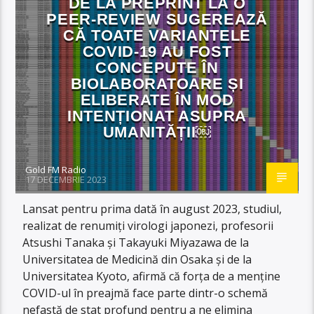
DE LA PREPRINT LA O
PEER-REVIEW SUGEREAZĂ
CĂ TOATE VARIANTELE
COVID-19 AU FOST
CONCEPUTE ÎN
BIOLABORATOARE ȘI
ELIBERATE ÎN MOD
INTENȚIONAT ASUPRA
UMANITĂȚII￼
Gold FM Radio
17 DECEMBRIE 2023
Lansat pentru prima dată în august 2023, studiul,
realizat de renumiți virologi japonezi, profesorii
Atsushi Tanaka și Takayuki Miyazawa de la
Universitatea de Medicină din Osaka și de la
Universitatea Kyoto, afirmă că forța de a menține
COVID-ul în preajmă face parte dintr-o schemă
nefastă de stat profund pentru a ne elimina