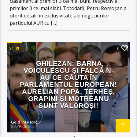
clasament al primilor 3 cei mai buni, respectiv al
primilor 3 cei mai slabi. Totodată, Petru Romoșan a
oferit detalii în exclusivitate ale negocierilor
partidului AUR cu […]
STIRI
0
GHILEZAN: BARNA,
VOICULESCU ȘI FALCĂ N-
AU CE CĂUTA ÎN
PARLAMENTUL EUROPEAN!
AURELIAN POPA, TERHEȘ,
GRAPINI ȘI MOTREANU
SUNT VALOROȘI!
Gold FM Radio
8 APRILIE 2024