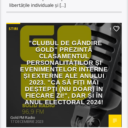
libertățile individuale și […]
STIRI
1
”CLUBUL DE GÂNDIRE
GOLD” PREZINTĂ
CLASAMENTUL
PERSONALITĂȚILOR ȘI
EVENIMENTELOR INTERNE
ȘI EXTERNE ALE ANULUI
2023. ”CA SĂ FIȚI MAI
DEȘTEPȚI (NU DOAR) ÎN
FIECARE ZI!”, DAR ȘI ÎN
ANUL ELECTORAL 2024!
Gold FM Radio
17 DECEMBRIE 2023