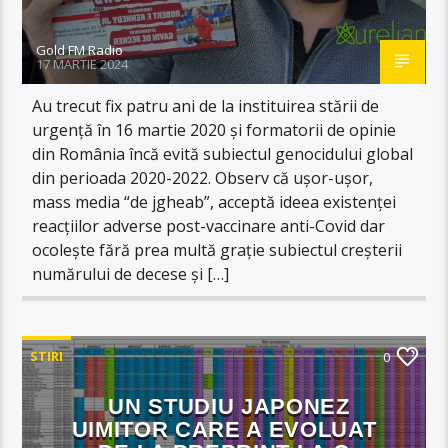
Gold FM Radio
17 MARTIE 2024
Au trecut fix patru ani de la instituirea stării de
urgență în 16 martie 2020 și formatorii de opinie
din România încă evită subiectul genocidului global
din perioada 2020-2022. Observ că ușor-ușor,
mass media “de jgheab”, acceptă ideea existenței
reacțiilor adverse post-vaccinare anti-Covid dar
ocolește fără prea multă grație subiectul creșterii
numărului de decese și […]
STIRI
0
UN STUDIU JAPONEZ
UIMITOR CARE A EVOLUAT