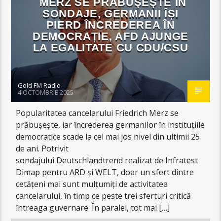
MERZ SE PRĂBUȘEȘTE ÎN
SONDAJE, GERMANII ÎȘI
PIERD ÎNCREDEREA ÎN
DEMOCRAȚIE, AFD AJUNGE
LA EGALITATE CU CDU/CSU
Gold FM Radio
4 OCTOMBRIE 2025
Popularitatea cancelarului Friedrich Merz se
prăbușește, iar încrederea germanilor în instituțiile
democratice scade la cel mai jos nivel din ultimii 25
de ani. Potrivit
sondajului Deutschlandtrend realizat de Infratest
Dimap pentru ARD și WELT, doar un sfert dintre
cetățeni mai sunt mulțumiți de activitatea
cancelarului, în timp ce peste trei sferturi critică
întreaga guvernare. În paralel, tot mai […]