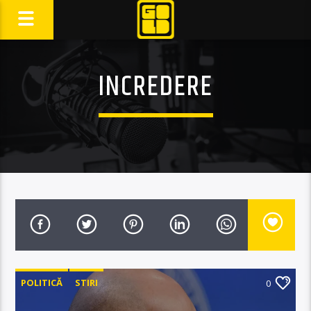
INCREDERE
POLITICĂ
STIRI
0