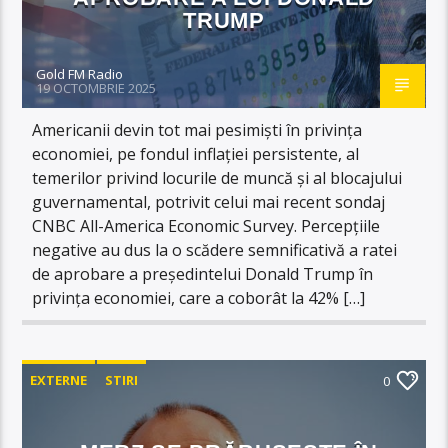
TRUMP
Gold FM Radio
19 OCTOMBRIE 2025
Americanii devin tot mai pesimişti în privinţa
economiei, pe fondul inflaţiei persistente, al
temerilor privind locurile de muncă şi al blocajului
guvernamental, potrivit celui mai recent sondaj
CNBC All-America Economic Survey. Percepţiile
negative au dus la o scădere semnificativă a ratei
de aprobare a preşedintelui Donald Trump în
privinţa economiei, care a coborât la 42% […]
EXTERNE
STIRI
0