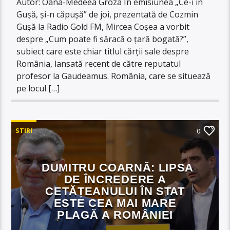
Autor: Oana-Medeea Groza În emisiunea „Ce-i în
Gușă, și-n căpușă” de joi, prezentată de Cozmin
Gușă la Radio Gold FM, Mircea Coșea a vorbit
despre „Cum poate fi săracă o țară bogată?”,
subiect care este chiar titlul cărții sale despre
România, lansată recent de către reputatul
profesor la Gaudeamus. România, care se situează
pe locul […]
STIRI
0
DUMITRU COARNĂ: LIPSA
DE ÎNCREDERE A
CETĂȚEANULUI ÎN STAT
ESTE CEA MAI MARE
PLAGĂ A ROMÂNIEI