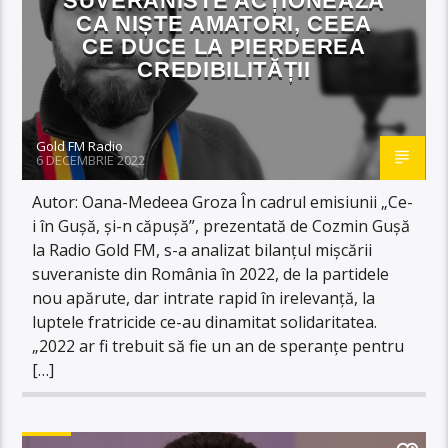
SUVERANISTE ACȚIONEAZĂ
CA NIȘTE AMATORI, CEEA
CE DUCE LA PIERDEREA
CREDIBILITĂȚII
Gold FM Radio
6 DECEMBRIE 2022
Autor: Oana-Medeea Groza În cadrul emisiunii „Ce-
i în Gușă, și-n căpușă”, prezentată de Cozmin Gușă
la Radio Gold FM, s-a analizat bilanțul mișcării
suveraniste din România în 2022, de la partidele
nou apărute, dar intrate rapid în irelevanță, la
luptele fratricide ce-au dinamitat solidaritatea.
„2022 ar fi trebuit să fie un an de speranțe pentru
[…]