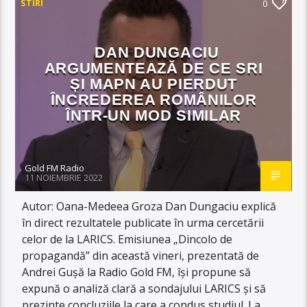
STIRI
0
DAN DUNGACIU
ARGUMENTEAZĂ DE CE SRI
ȘI MAPN AU PIERDUT
ÎNCREDEREA ROMÂNILOR
ÎNTR-UN MOD SIMILAR
Gold FM Radio
11 NOIEMBRIE 2022
Autor: Oana-Medeea Groza Dan Dungaciu explică
în direct rezultatele publicate în urma cercetării
celor de la LARICS. Emisiunea „Dincolo de
propagandă” din această vineri, prezentată de
Andrei Gușă la Radio Gold FM, își propune să
expună o analiză clară a sondajului LARICS și să
prezinte concluziile la care a condus studiul. La