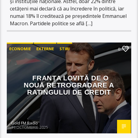
și instituțiile naționale. Astfel, doar 22% dintre
cetățeni mai declară că au încredere în politică, iar
numai 18% îl creditează pe președintele Emmanuel
Macron. Partidele politice se află […]
ECONOMIE
EXTERNE
STIRI
0
FRANȚA LOVITĂ DE O
NOUĂ RETROGRADARE A
RATINGULUI DE CREDIT
Gold FM Radio
19 OCTOMBRIE 2025