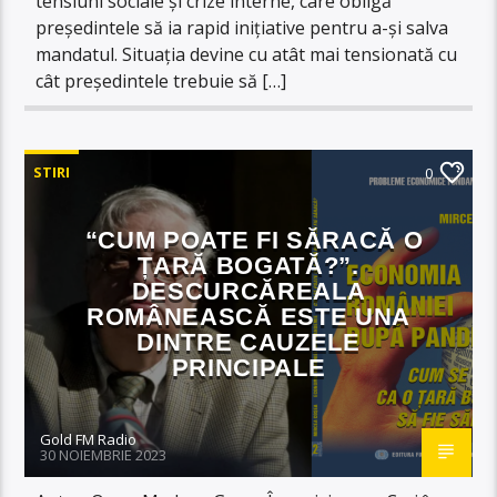
tensiuni sociale și crize interne, care obligă
președintele să ia rapid inițiative pentru a-și salva
mandatul. Situația devine cu atât mai tensionată cu
cât președintele trebuie să […]
STIRI
0
“CUM POATE FI SĂRACĂ O
ȚARĂ BOGATĂ?”.
DESCURCĂREALA
ROMÂNEASCĂ ESTE UNA
DINTRE CAUZELE
PRINCIPALE
Gold FM Radio
30 NOIEMBRIE 2023