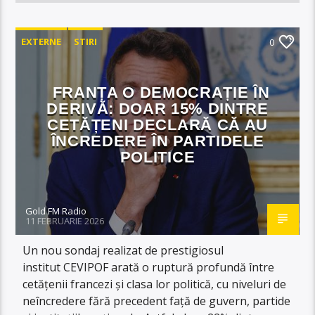
EXTERNE
STIRI
0
FRANȚA O DEMOCRAȚIE ÎN
DERIVĂ: DOAR 15% DINTRE
CETĂȚENI DECLARĂ CĂ AU
ÎNCREDERE ÎN PARTIDELE
POLITICE
Gold FM Radio
11 FEBRUARIE 2026
Un nou sondaj realizat de prestigiosul
institut CEVIPOF arată o ruptură profundă între
cetățenii francezi și clasa lor politică, cu niveluri de
neîncredere fără precedent față de guvern, partide