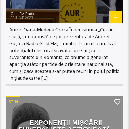
Gold FM Radio
29 IUNIE 2023
Autor: Oana-Medeea Groza În emisiunea „Ce-i în
Gușă, și-n căpușă” de joi, prezentată de Andrei
Gușă la Radio Gold FM, Dumitru Coarnă a analizat
potențialul electoral și avatarurile mișcării
suveraniste din România, ce anume a generat
apariția atâtor partide de orientare naționalistă,
cum și dacă acestea s-ar putea reuni în polul politic
inițiat de către […]
STIRI
0
EXPONENȚII MIȘCĂRII