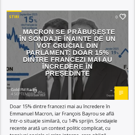
STIRI
0
MACRON SE PRĂBUȘEȘTE
ÎN SONDAJE ÎNAINTE DE UN
VOT CRUCIAL DIN
PARLAMENT: DOAR 15%
DINTRE FRANCEZI MAI AU
ÎNCREDERE ÎN
PREȘEDINTE
Gold FM Radio
4 SEPTEMBRIE 2025
Doar 15% dintre francezi mai au încredere în
Emmanuel Macron, iar François Bayrou se află
într-o situație similară, cu 14% sprijin. Sondajele
recente arată un context politic complicat, cu