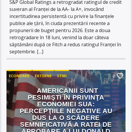
S&P Global Ratings a retrogradat ratingul de credit
suveran al Franței de la AA- la A+, invocând
incertitudinea persistentă cu privire la finanțele
publice ale țării, în ciuda prezentării recente a
propunerii de buget pentru 2026. Este a doua
retrogradare în 18 luni, venind la doar câteva
săptămâni după ce Fitch a redus ratingul Franței în
septembrie. […]
ECONOMIE
EXTERNE
STIRI
0
AMERICANII SUNT
PESIMIŞTI ÎN PRIVINŢA
ECONOMIEI SUA:
PERCEPŢIILE NEGATIVE AU
DUS LA O SCĂDERE
SEMNIFICATIVĂ A RATEI DE
APROBARE A LUI DONALD