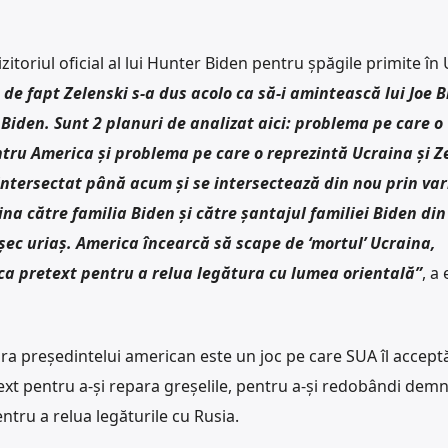
itoriul oficial al lui Hunter Biden pentru șpăgile primite în 
 de fapt Zelenski s-a dus acolo ca să-i amintească lui Joe 
 Biden. Sunt 2 planuri de analizat aici: problema pe care o
ntru America și problema pe care o reprezintă Ucraina și Z
intersectat până acum și se intersectează din nou prin var
na către familia Biden și către șantajul familiei Biden di
eșec uriaș. America încearcă să scape de
‘mortul’
Ucraina,
 ca pretext pentru a relua legătura cu lumea orientală”
, a 
upra președintelui american este un joc pe care SUA îl accep
ext pentru a-și repara greșelile, pentru a-și redobândi demn
tru a relua legăturile cu Rusia.