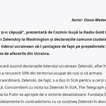
Autor: Oana-Mede
ă, și-n căpușă”, prezentată de Cozmin Gușă la Radio Gold
lui Zelenskiy la Washington și declarațiile comune ciudat
 liderul ucrainean să-l șantajeze de fapt pe președintele
te de afacerile din Ucraina.
tă auzind declarațiile liderului ucrainean Zelenski, aflat în
 a recucerit 50% din teritoriul ocupat de ruși și că armata
raordinară. Zelenski, de fapt, s-a dus în SUA pentru a cerși
ită. Concomitent cu vizita lui Zelenski în SUA, The Telegraph 
ia lui Putin se apropie de o victorie devastatoare. Fundația 
letamente în contradictoriu cu ce susținea Zelenski în disc