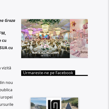
ea Groza
 FM,
e cu
 SUA cu
 vizită
Urmareste-ne pe Facebook
 din nou
publica
Europei
ursurile