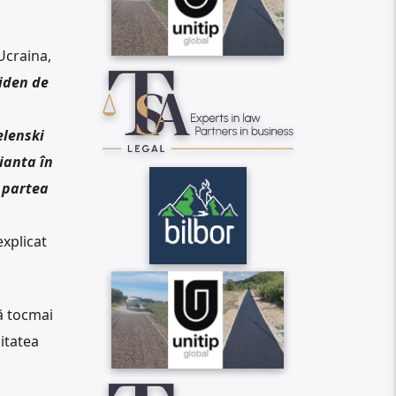
Ucraina,
Biden de
elenski
ianta în
n partea
explicat
tă tocmai
itatea