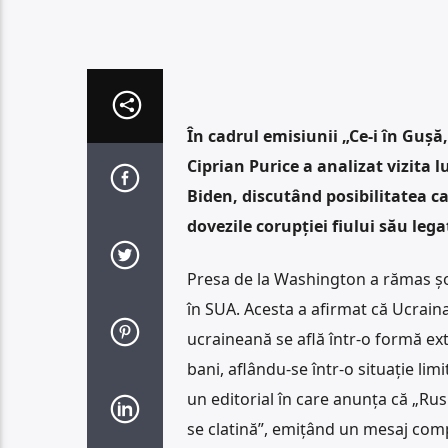
În cadrul emisiunii „Ce-i în Guș
Ciprian Purice a analizat vizita 
Biden, discutând posibilitatea ca
dovezile corupției fiului său lega
Presa de la Washington a rămas șoca
în SUA. Acesta a afirmat că Ucraina
ucraineană se află într-o formă ext
bani, aflându-se într-o situație lim
un editorial în care anunța că „Rus
se clatină”, emițând un mesaj comp