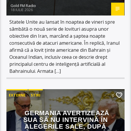
Gold FM Radio
18 IULIE 2026
Statele Unite au lansat în noaptea de vineri spre
sâmbătă o nouă serie de lovituri asupra unor
obiective din Iran, marcând a șaptea noapte
consecutivă de atacuri americane. În replică, Iranul
afirmă că a lovit ținte americane din Bahrain și
Oceanul Indian, inclusiv ceea ce descrie drept
principalul centru de inteligență artificială al
Bahrainului. Armata […]
EXTERNE
STIRI
0
GERMANIA AVERTIZEAZĂ
SUA SĂ NU INTERVINĂ ÎN
ALEGERILE SALE, DUPĂ