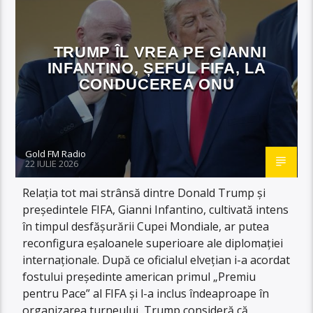
TRUMP ÎL VREA PE GIANNI
INFANTINO, ȘEFUL FIFA, LA
CONDUCEREA ONU
Gold FM Radio
22 IULIE 2026
Relația tot mai strânsă dintre Donald Trump și
președintele FIFA, Gianni Infantino, cultivată intens
în timpul desfășurării Cupei Mondiale, ar putea
reconfigura eșaloanele superioare ale diplomației
internaționale. După ce oficialul elvețian i-a acordat
fostului președinte american primul „Premiu
pentru Pace” al FIFA și l-a inclus îndeaproape în
organizarea turneului, Trump consideră că