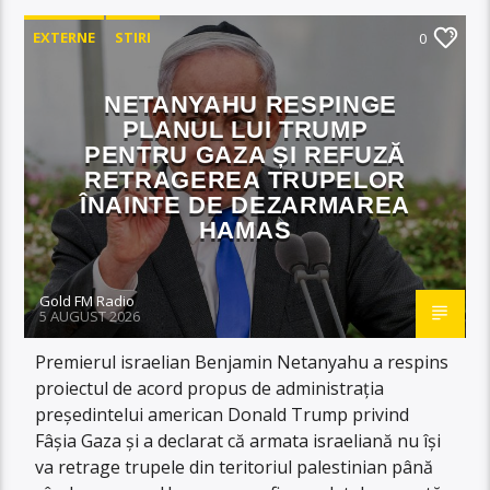
EXTERNE
STIRI
0
NETANYAHU RESPINGE
PLANUL LUI TRUMP
PENTRU GAZA ȘI REFUZĂ
RETRAGEREA TRUPELOR
ÎNAINTE DE DEZARMAREA
HAMAS
Gold FM Radio
5 AUGUST 2026
Premierul israelian Benjamin Netanyahu a respins
proiectul de acord propus de administrația
președintelui american Donald Trump privind
Fâșia Gaza și a declarat că armata israeliană nu își
va retrage trupele din teritoriul palestinian până