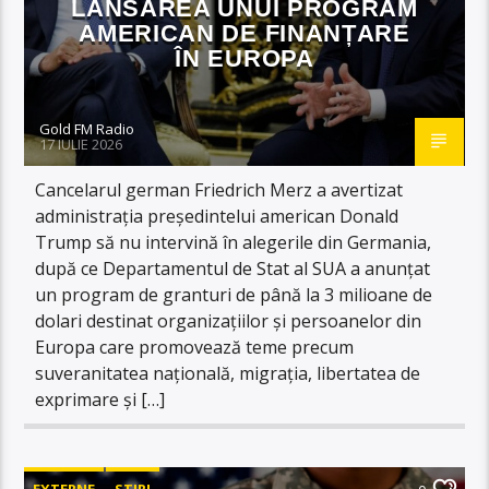
LANSAREA UNUI PROGRAM
AMERICAN DE FINANȚARE
ÎN EUROPA
Gold FM Radio
17 IULIE 2026
Cancelarul german Friedrich Merz a avertizat
administrația președintelui american Donald
Trump să nu intervină în alegerile din Germania,
după ce Departamentul de Stat al SUA a anunțat
un program de granturi de până la 3 milioane de
dolari destinat organizațiilor și persoanelor din
Europa care promovează teme precum
suveranitatea națională, migrația, libertatea de
exprimare și […]
EXTERNE
STIRI