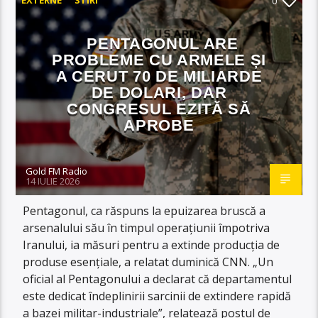
0
PENTAGONUL ARE
PROBLEME CU ARMELE ȘI
A CERUT 70 DE MILIARDE
DE DOLARI, DAR
CONGRESUL EZITĂ SĂ
APROBE
Gold FM Radio
14 IULIE 2026
Pentagonul, ca răspuns la epuizarea bruscă a
arsenalului său în timpul operațiunii împotriva
Iranului, ia măsuri pentru a extinde producția de
produse esențiale, a relatat duminică CNN. „Un
oficial al Pentagonului a declarat că departamentul
este dedicat îndeplinirii sarcinii de extindere rapidă
a bazei militar-industriale”, relatează postul de