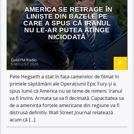
AMERICA SE RETRAGE ÎN
LINIȘTE DIN BAZELE PE
CARE A SPUS CĂ IRANUL
NU LE-AR PUTEA ATINGE
NICIODATĂ
Gold FM Radio
5 AUGUST 2026
Pete Hegseth a stat în fața camerelor de filmat în
primele săptămâni ale Operațiunii Epic Fury și a
spus lumii că America nu se teme de nimeni. Iranul
va fi învins. Armata sa va fi decimată. Capacitatea sa
de a amenința forțele americane din regiune va fi
distrusă definitiv. Wall Street Journal relatează
acum că […]