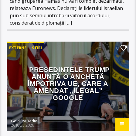
când gruparea Hamas nu va fi complet dezarmată,
relatează Euronews. Declarațiile liderului israelian
pun sub semnul întrebării viitorul acordului,
considerat de diplomații […]
EXTERNE
STIRI
0
PREȘEDINTELE TRUMP
ANUNȚĂ O ANCHETĂ
ÎMPOTRIVA UE, CARE A
AMENDAT „ILEGAL”
GOOGLE
Gold FM Radio
26 IULIE 2026