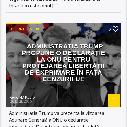
Infantino este omul […]
EXTERNE
STIRI
0
ADMINISTRAȚIA TRUMP
PROPUNE O DECLARAȚIE
LA ONU PENTRU
PROTEJAREA LIBERTĂȚII
DE EXPRIMARE ÎN FAȚA
CENZURII UE
Gold FM Radio
20 IULIE 2026
Administrația Trump va prezenta la viitoarea
Adunare Generală a ONU o declarație
internațională pentru protejarea absolută a