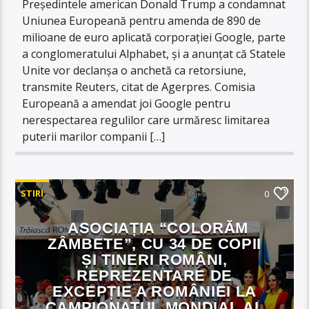
Președintele american Donald Trump a condamnat
Uniunea Europeană pentru amenda de 890 de
milioane de euro aplicată corporației Google, parte
a conglomeratului Alphabet, și a anunțat că Statele
Unite vor declanșa o anchetă ca retorsiune,
transmite Reuters, citat de Agerpres. Comisia
Europeană a amendat joi Google pentru
nerespectarea regulilor care urmăresc limitarea
puterii marilor companii […]
STIRI
0
ASOCIAȚIA “COLORĂM
ZÂMBETE”, CU 34 DE COPII
ȘI TINERI ROMÂNI,
REPREZENTARE DE
EXCEPȚIE A ROMÂNIEI LA
CAMPIONATUL MONDIAL AL