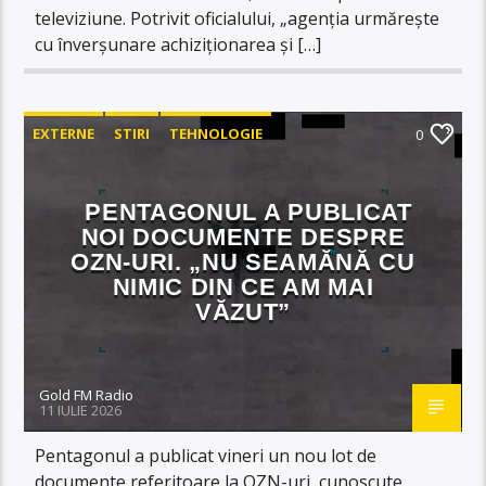
televiziune. Potrivit oficialului, „agenția urmărește
cu înverșunare achiziționarea și […]
EXTERNE
STIRI
TEHNOLOGIE
0
PENTAGONUL A PUBLICAT
NOI DOCUMENTE DESPRE
OZN-URI. „NU SEAMĂNĂ CU
NIMIC DIN CE AM MAI
VĂZUT”
Gold FM Radio
11 IULIE 2026
Pentagonul a publicat vineri un nou lot de
documente referitoare la OZN-uri, cunoscute