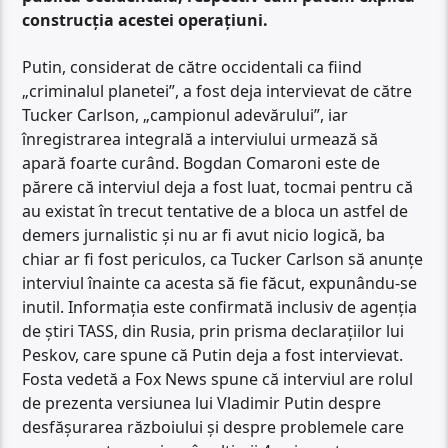
construcția acestei operațiuni.
Putin, considerat de către occidentali ca fiind
„criminalul planetei”, a fost deja intervievat de către
Tucker Carlson, „campionul adevărului”, iar
înregistrarea integrală a interviului urmează să
apară foarte curând. Bogdan Comaroni este de
părere că interviul deja a fost luat, tocmai pentru că
au existat în trecut tentative de a bloca un astfel de
demers jurnalistic și nu ar fi avut nicio logică, ba
chiar ar fi fost periculos, ca Tucker Carlson să anunțe
interviul înainte ca acesta să fie făcut, expunându-se
inutil. Informația este confirmată inclusiv de agenția
de știri TASS, din Rusia, prin prisma declarațiilor lui
Peskov, care spune că Putin deja a fost intervievat.
Fosta vedetă a Fox News spune că interviul are rolul
de prezenta versiunea lui Vladimir Putin despre
desfășurarea războiului și despre problemele care