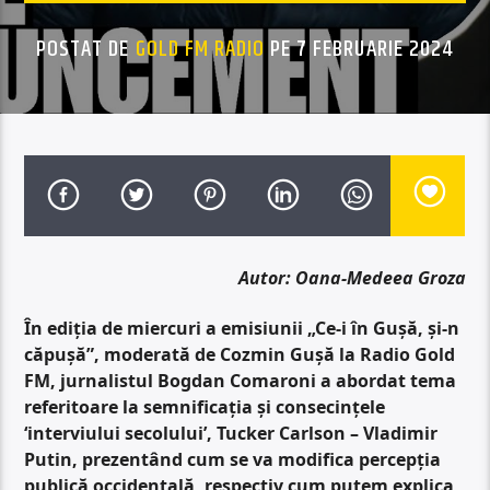
POSTAT DE
GOLD FM RADIO
PE 7 FEBRUARIE 2024
Autor: Oana-Medeea Groza
În ediția de miercuri a emisiunii „Ce-i în Gușă, și-n
căpușă”, moderată de Cozmin Gușă la Radio Gold
FM, jurnalistul Bogdan Comaroni a abordat tema
referitoare la semnificația și consecințele
‘interviului secolului’, Tucker Carlson – Vladimir
Putin, prezentând cum se va modifica percepția
publică occidentală, respectiv cum putem explica