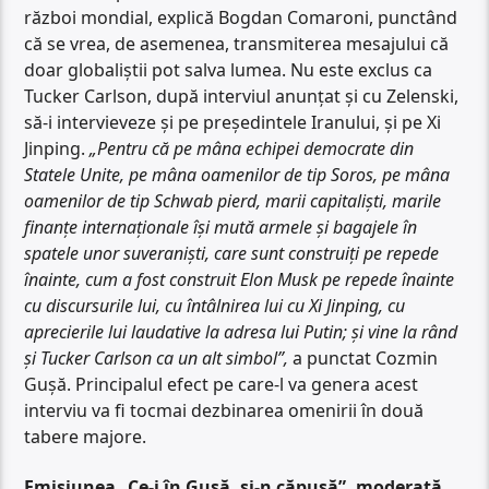
război mondial, explică Bogdan Comaroni, punctând
că se vrea, de asemenea, transmiterea mesajului că
doar globaliștii pot salva lumea. Nu este exclus ca
Tucker Carlson, după interviul anunțat și cu Zelenski,
să-i intervieveze și pe președintele Iranului, și pe Xi
Jinping.
„Pentru că pe mâna echipei democrate din
Statele Unite, pe mâna oamenilor de tip Soros, pe mâna
oamenilor de tip Schwab pierd, marii capitaliști, marile
finanțe internaționale își mută armele și bagajele în
spatele unor suveraniști, care sunt construiți pe repede
înainte, cum a fost construit Elon Musk pe repede înainte
cu discursurile lui, cu întâlnirea lui cu Xi Jinping, cu
aprecierile lui laudative la adresa lui Putin; și vine la rând
și Tucker Carlson ca un alt simbol”,
a punctat Cozmin
Gușă. Principalul efect pe care-l va genera acest
interviu va fi tocmai dezbinarea omenirii în două
tabere majore.
Emisiunea „Ce-i în Gușă, și-n căpușă”, moderată