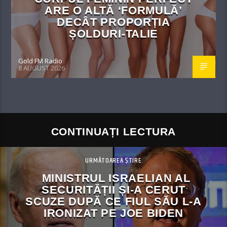
ARE O ALTĂ ‘FORMULĂ’
DECÂT PROPORȚIA
ȘOLDURI-TALIE
Gold FM Radio
8 AUGUST 2026
CONTINUAȚI LECTURA
URMĂTOAREA ȘTIRE
MINISTRUL ISRAELIAN AL
SECURITĂȚII ȘI-A CERUT
SCUZE DUPĂ CE FIUL SĂU L-A
IRONIZAT PE JOE BIDEN