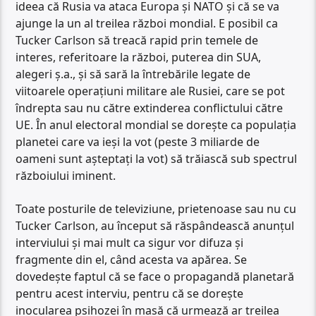
ideea că Rusia va ataca Europa și NATO și că se va
ajunge la un al treilea război mondial. E posibil ca
Tucker Carlson să treacă rapid prin temele de
interes, referitoare la război, puterea din SUA,
alegeri ș.a., și să sară la întrebările legate de
viitoarele operațiuni militare ale Rusiei, care se pot
îndrepta sau nu către extinderea conflictului către
UE. În anul electoral mondial se dorește ca populația
planetei care va ieși la vot (peste 3 miliarde de
oameni sunt așteptați la vot) să trăiască sub spectrul
războiului iminent.
Toate posturile de televiziune, prietenoase sau nu cu
Tucker Carlson, au început să răspândească anunțul
interviului și mai mult ca sigur vor difuza și
fragmente din el, când acesta va apărea. Se
dovedește faptul că se face o propagandă planetară
pentru acest interviu, pentru că se dorește
inocularea psihozei în masă că urmează ar treilea