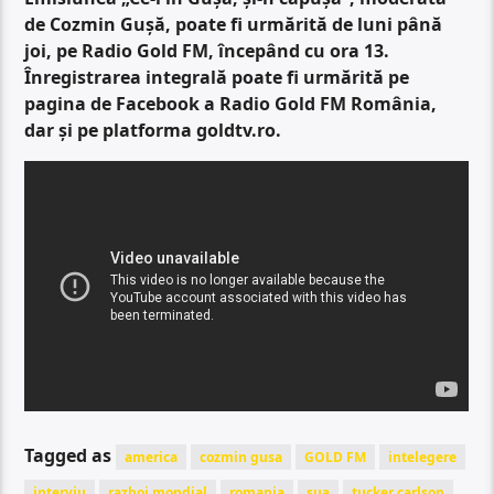
de Cozmin Gușă, poate fi urmărită de luni până
joi, pe Radio Gold FM, începând cu ora 13.
Înregistrarea integrală poate fi urmărită pe
pagina de Facebook a Radio Gold FM România,
dar și pe platforma goldtv.ro.
Tagged as
america
cozmin gusa
GOLD FM
intelegere
interviu
razboi mondial
romania
sua
tucker carlson