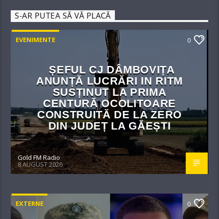
S-AR PUTEA SĂ VĂ PLACĂ
EVENIMENTE
0
ȘEFUL CJ DÂMBOVIȚA
ANUNȚĂ LUCRĂRI IN RITM
SUSȚINUT LA PRIMA
CENTURĂ OCOLITOARE
CONSTRUITĂ DE LA ZERO
DIN JUDEȚ LA GĂEȘTI
Gold FM Radio
8 AUGUST 2026
EXTERNE
0