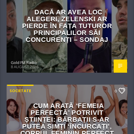
DACĂ AR AVEA LOC
ALEGERI, ZELENSKI AR
PIERDE ÎN FAȚA TUTUROR
PRINCIPALILOR SĂI
CONCURENȚI – SONDAJ
Gold FM Radio
8 AUGUST 2026
SOCIETATE
0
CUM ARATĂ ‘FEMEIA
PERFECTĂ’ POTRIVIT
ȘTIINȚEI: BĂRBAȚII S-AR
PUTEA SIMȚI ‘ÎNCURCAȚI’,
CORPUL FEMININ PERFECT