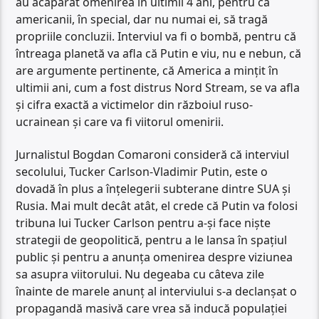
au acaparat omenirea în ultimii 4 ani, pentru ca
americanii, în special, dar nu numai ei, să tragă
propriile concluzii. Interviul va fi o bombă, pentru că
întreaga planetă va afla că Putin e viu, nu e nebun, că
are argumente pertinente, că America a mințit în
ultimii ani, cum a fost distrus Nord Stream, se va afla
și cifra exactă a victimelor din războiul ruso-
ucrainean și care va fi viitorul omenirii.
Jurnalistul Bogdan Comaroni consideră că interviul
secolului, Tucker Carlson-Vladimir Putin, este o
dovadă în plus a înțelegerii subterane dintre SUA și
Rusia. Mai mult decât atât, el crede că Putin va folosi
tribuna lui Tucker Carlson pentru a-și face niște
strategii de geopolitică, pentru a le lansa în spațiul
public și pentru a anunța omenirea despre viziunea
sa asupra viitorului. Nu degeaba cu câteva zile
înainte de marele anunț al interviului s-a declanșat o
propagandă masivă care vrea să inducă populației