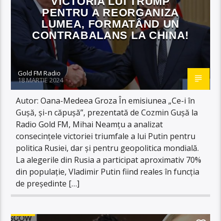
VICTORIA LUI TRUMP
PENTRU A REORGANIZA
LUMEA, FORMATÂND UN
CONTRABALANS LA CHINA!
Gold FM Radio
18 MARTIE 2024
Autor: Oana-Medeea Groza În emisiunea „Ce-i în
Gușă, și-n căpușă”, prezentată de Cozmin Gușă la
Radio Gold FM, Mihai Neamțu a analizat
consecințele victoriei triumfale a lui Putin pentru
politica Rusiei, dar și pentru geopolitica mondială.
La alegerile din Rusia a participat aproximativ 70%
din populație, Vladimir Putin fiind reales în funcția
de președinte […]