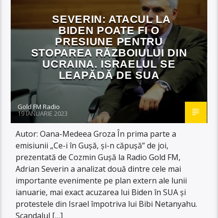
SEVERIN: ATACUL LA
BIDEN POATE FI O
PRESIUNE PENTRU
STOPAREA RĂZBOIULUI DIN
UCRAINA. ISRAELUL SE
LEAPĂDĂ DE SUA
Gold FM Radio
19 IANUARIE 2023
Autor: Oana-Medeea Groza În prima parte a
emisiunii „Ce-i în Gușă, și-n căpușă” de joi,
prezentată de Cozmin Gușă la Radio Gold FM,
Adrian Severin a analizat două dintre cele mai
importante evenimente pe plan extern ale lunii
ianuarie, mai exact acuzarea lui Biden în SUA și
protestele din Israel împotriva lui Bibi Netanyahu.
Scandalul […]