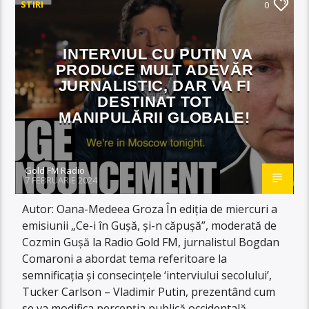
STIRI
0
INTERVIUL CU PUTIN VA
PRODUCE MULT ADEVĂR
JURNALISTIC, DAR VA FI
DESTINAT TOT
MANIPULĂRII GLOBALE!
Gold FM Radio
7 FEBRUARIE 2024
Autor: Oana-Medeea Groza În ediția de miercuri a
emisiunii „Ce-i în Gușă, și-n căpușă”, moderată de
Cozmin Gușă la Radio Gold FM, jurnalistul Bogdan
Comaroni a abordat tema referitoare la
semnificația și consecințele ‘interviului secolului’,
Tucker Carlson – Vladimir Putin, prezentând cum
se va modifica percepția publică occidentală,