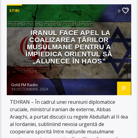
STIRI
0
IRANUL FACE APEL LA
COALIZAREA ȚĂRILOR
MUSULMANE PENTRU A
ÎMPIEDICA ORIENTUL SĂ
„ALUNECE ÎN HAOS”
Gold FM Radio
19 OCTOMBRIE 2024
TEHRAN – În cadrul unei reuniuni diplomatice
cruciale, ministrul iranian de externe, Abbas
Araqchi, a purtat discuții cu regele Abdullah al II-lea
al Iordaniei, subliniind nevoia urgentă de
cooperare sporită între națiunile musulmane