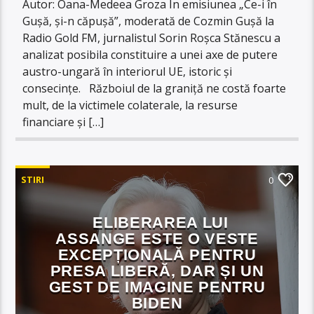
Autor: Oana-Medeea Groza În emisiunea „Ce-i în
Gușă, și-n căpușă”, moderată de Cozmin Gușă la
Radio Gold FM, jurnalistul Sorin Roșca Stănescu a
analizat posibila constituire a unei axe de putere
austro-ungară în interiorul UE, istoric și
consecințe. Războiul de la graniță ne costă foarte
mult, de la victimele colaterale, la resurse
financiare și […]
STIRI
0
ELIBERAREA LUI
ASSANGE ESTE O VESTE
EXCEPȚIONALĂ PENTRU
PRESA LIBERĂ, DAR ȘI UN
GEST DE IMAGINE PENTRU
BIDEN