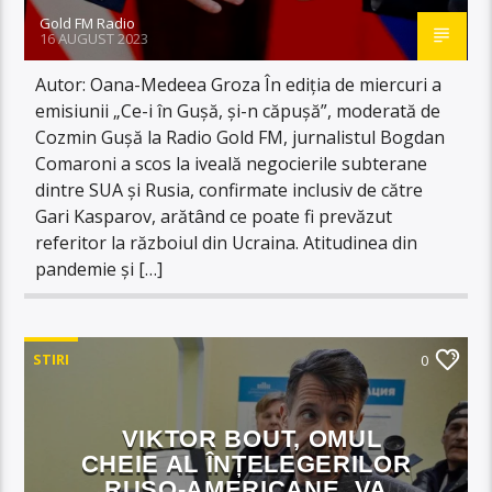
Gold FM Radio
16 AUGUST 2023
Autor: Oana-Medeea Groza În ediția de miercuri a
emisiunii „Ce-i în Gușă, și-n căpușă”, moderată de
Cozmin Gușă la Radio Gold FM, jurnalistul Bogdan
Comaroni a scos la iveală negocierile subterane
dintre SUA și Rusia, confirmate inclusiv de către
Gari Kasparov, arătând ce poate fi prevăzut
referitor la războiul din Ucraina. Atitudinea din
pandemie și […]
STIRI
0
VIKTOR BOUT, OMUL
CHEIE AL ÎNȚELEGERILOR
RUSO-AMERICANE, VA