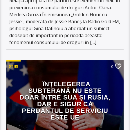
Relația apropiată de părinți este elementul cheie în
prevenirea consumului de droguri Autor: Oana-
Medeea Groza În emisiunea „Golden Hour cu
Jessie”, moderată de Jessie Baneș la Radio Gold FM,
psihologul Gina Dafinoiu a abordat un subiect
deosebit de important în perioada aceasta:
fenomenul consumului de droguri în […]
STIRI
0
ÎNȚELEGEREA
SUBTERANĂ NU ESTE
DOAR ÎNTRE SUA ȘI RUSIA,
DAR E SIGUR CĂ
PERDANTUL DE SERVICIU
ESTE UE