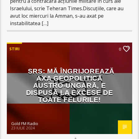
pentru a contracara acțiunile militare în curs ale
Israelului, scrie Teheran Times.Discuțiile, care au
avut loc miercuri la Amman, s-au axat pe
instabilitatea […]
STIRI
0
SRS: MĂ ÎNGRIJOREAZĂ
AXA GEOPOLITICĂ
AUSTRO-UNGARĂ, E
DISPUSĂ LA EXCESE DE
TOATE FELURILE!
Gold FM Radio
23 IULIE 2024