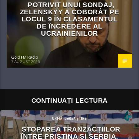
POTRIVIT UNUI SONDAJ,
ZELENSKYY A COBORÂT PE
LOCUL 9 ÎN CLASAMENTUL
DE ÎNCREDERE AL
UCRAINIENILOR
Gold FM Radio
7 AUGUST 2026
CONTINUAȚI LECTURA
URMĂTOAREA ȘTIRE
STOPAREA TRANZACȚIILOR
ÎNTRE PRIȘTINA ȘI SERBIA,