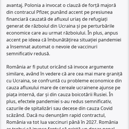
avantaj. Polonia a invocat o clauză de forță majoră
din contracul Pfizer, punând accent pe presiunea
financiară cauzată de afluxul uriaș de refugiați
generat de războiul din Ucraina și pe perturbările
economice care au urmat războiului. În plus, anpus
accent pe ideea că îmbunătățirea situației pandemiei
a însemnat automat o nevoie de vaccinuri
semnificativ redusă.
România ar fi putut oricând să invoce argumente
similare, având în vedere că are cea mai mare graniță
cu Ucraina, se confruntă cu probleme economice din
cauza afluxului mare de cereale ucrainene ajunse pe
piața internă, dar și din cauza boicotării Rusiei. În
plus, efectele pandemiei s-au redus semnificativ,
cazurile de spitalizări sau decese din cauza Covid
scăzând. Dacă nu denunțăm rapid contractul,
România va tot lua vaccinuri până în 2027. România
ar trebui să invoce faptul că există un dosar penal