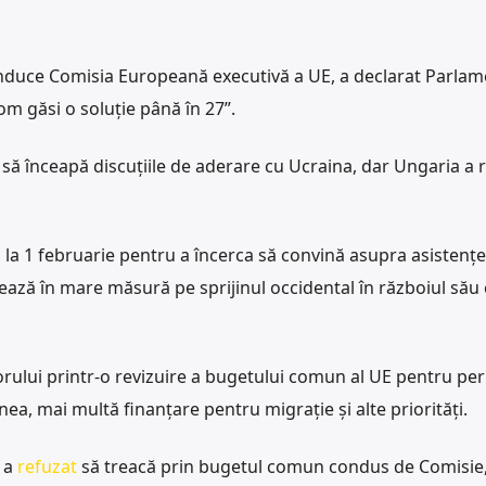
nduce Comisia Europeană executivă a UE, a declarat Parlam
m găsi o soluție până în 27”.
 să înceapă discuțiile de aderare cu Ucraina, dar Ungaria a 
es la 1 februarie pentru a încerca să convină asupra asistențe
zează în mare măsură pe sprijinul occidental în războiul său
rului printr-o revizuire a bugetului comun al UE pentru pe
ea, mai multă finanțare pentru migrație și alte priorități.
 a
refuzat
să treacă prin bugetul comun condus de Comisie,