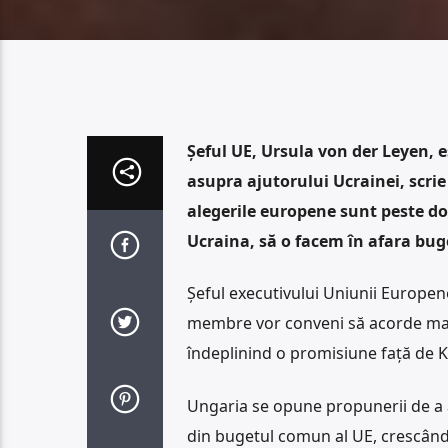
Șeful UE, Ursula von der Leyen, 
asupra ajutorului Ucrainei, scri
alegerile europene sunt peste do
Ucraina, să o facem în afara buge
Șeful executivului Uniunii Europen
membre vor conveni să acorde mai m
îndeplinind o promisiune față de K
Ungaria se opune propunerii de a a
din bugetul comun al UE, crescând p