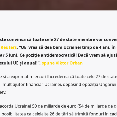
este convinsa că toate cele 27 de state membre vor conve
e
Reuters
. “UE vrea să dea bani Ucrainei timp de 4 ani, în
ar 5 luni. Ce poziție antidemocratică! Dacă vrem să aju
tului UE și anual!”,
spune Viktor Orban
e și-a exprimat miercuri încrederea că toate cele 27 de stat
ult ajutor financiar Ucrainei, depășind opoziția Ungariei 
iev.
corda Ucrainei 50 de miliarde de euro (54 de miliarde de do
osibilitatea ca celelalte 26 de țări să trimită fonduri în cad