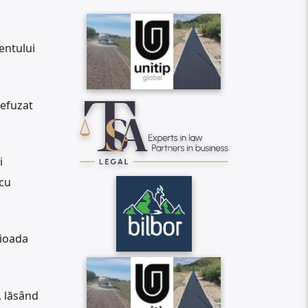
entului
refuzat
i
 cu
rioada
 lăsând