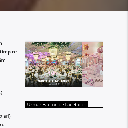
ni
 timp ce
tăm
e
și
Urmareste-ne pe Facebook
lari)
rul