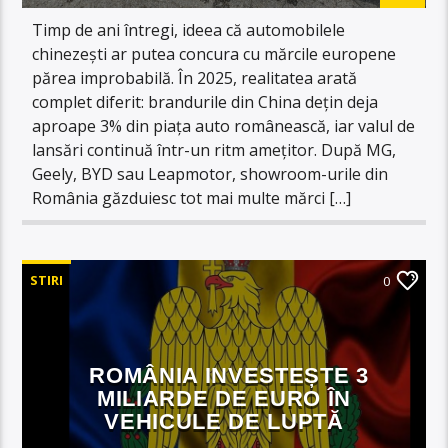
Timp de ani întregi, ideea că automobilele
chinezești ar putea concura cu mărcile europene
părea improbabilă. În 2025, realitatea arată
complet diferit: brandurile din China dețin deja
aproape 3% din piața auto românească, iar valul de
lansări continuă într-un ritm amețitor. După MG,
Geely, BYD sau Leapmotor, showroom-urile din
România găzduiesc tot mai multe mărci […]
STIRI
0
ROMÂNIA INVESTEȘTE 3
MILIARDE DE EURO ÎN
VEHICULE DE LUPTĂ