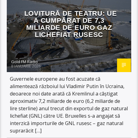
LOVITURĂ DE TEATRU: UE
A CUMPĂRAT DE 7,3
MILIARDE DE EURO GAZ
LICHEFIAT RUSESC
Gold FM Radio
8 IANUARIE 2026
Guvernele europene au fost acuzate că
alimentează războiul lui Vladimir Putin în Ucraina,
deoarece noi date arată că Kremlinul a câștigat
aproximativ 7,2 miliarde de euro (6,2 miliarde de
lire sterline) anul trecut din exportul de gaz natural
lichefiat (GNL) către UE. Bruxelles s-a angajat să
interzică importurile de GNL rusesc – gaz natural
suprarăcit […]