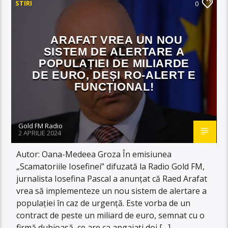
STIRI
0
ARAFAT VREA UN NOU
SISTEM DE ALERTARE A
POPULAȚIEI DE MILIARDE
DE EURO, DEȘI RO-ALERT E
FUNCȚIONAL!
Gold FM Radio
2 APRILIE 2024
Autor: Oana-Medeea Groza În emisiunea
„Scamatoriile Iosefinei” difuzată la Radio Gold FM,
jurnalista Iosefina Pascal a anunțat că Raed Arafat
vrea să implementeze un nou sistem de alertare a
populației în caz de urgență. Este vorba de un
contract de peste un miliard de euro, semnat cu o
firmă dubioasă, ce are ca angajați doi […]