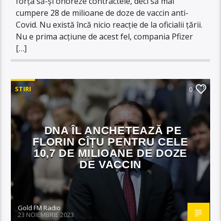
forța să-și onoreze contractele, deci să mai
cumpere 28 de milioane de doze de vaccin anti-
Covid. Nu există încă nicio reacție de la oficialii țării.
Nu e prima acțiune de acest fel, compania Pfizer
[…]
STIRI
0
DNA ÎL ANCHETEAZĂ PE
FLORIN CÎȚU PENTRU CELE
10,7 DE MILIOANE DE DOZE
DE VACCIN
Gold FM Radio
23 NOIEMBRIE 2023