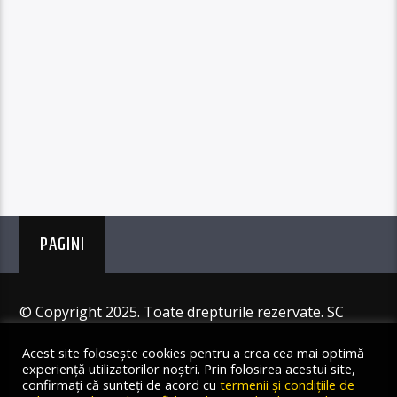
PAGINI
© Copyright 2025. Toate drepturile rezervate. SC
Angus Resources SRL
Acest site folosește cookies pentru a crea cea mai optimă
experiență utilizatorilor noștri. Prin folosirea acestui site,
confirmați că sunteți de acord cu
termenii și condițiile de