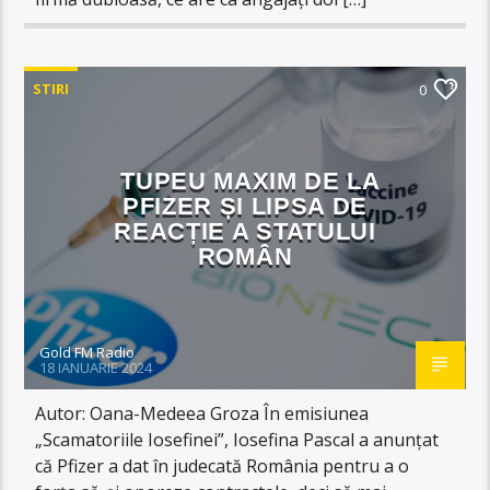
STIRI
0
TUPEU MAXIM DE LA
PFIZER ȘI LIPSA DE
REACȚIE A STATULUI
ROMÂN
Gold FM Radio
18 IANUARIE 2024
Autor: Oana-Medeea Groza În emisiunea
„Scamatoriile Iosefinei”, Iosefina Pascal a anunțat
că Pfizer a dat în judecată România pentru a o