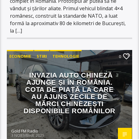
complet în România. Prototipul ar putea să fie
vândut și țărilor aliate. Primul vehicul blindat 4×4
românesc, construit la standarde NATO, a luat
formă la aproximativ 80 de kilometri de București,
la […]
ECONOMIE
STIRI
TEHNOLOGIE
0
INVAZIA AUTO CHINEZĂ
AJUNGE ȘI ÎN ROMÂNIA.
COTA DE PIAȚĂ LA CARE
AU AJUNS ZECILE DE
MĂRCI CHINEZEȘTI
DISPONIBILE ROMÂNILOR
Gold FM Radio
3 NOIEMBRIE 2025