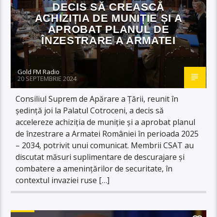
DECIS SĂ CREASCĂ
ACHIZIȚIA DE MUNIȚIE ȘI A
APROBAT PLANUL DE
ÎNZESTRARE A ARMATEI
Gold FM Radio
20 SEPTEMBRIE 2024
Consiliul Suprem de Apărare a Țării, reunit în
ședință joi la Palatul Cotroceni, a decis să
accelereze achiziția de muniție și a aprobat planul
de înzestrare a Armatei României în perioada 2025
– 2034, potrivit unui comunicat. Membrii CSAT au
discutat măsuri suplimentare de descurajare și
combatere a amenințărilor de securitate, în
contextul invaziei ruse […]