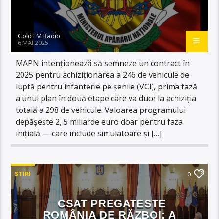
Gold FM Radio
6 MAI 2025
MAPN intenționează să semneze un contract în
2025 pentru achiziționarea a 246 de vehicule de
luptă pentru infanterie pe șenile (VCI), prima fază
a unui plan în două etape care va duce la achiziția
totală a 298 de vehicule. Valoarea programului
depășește 2, 5 miliarde euro doar pentru faza
inițială — care include simulatoare și […]
STIRI
0
CSAT PREGATESTE
ROMÂNIA DE RĂZBOI: A