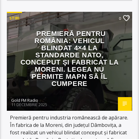
STIRI
0
PREMIERĂ PENTRU
ROMÂNIA: VEHICUL
BLINDAT 4×4 LA
STANDARDE NATO,
CONCEPUT ŞI FABRICAT LA
MORENI. LEGEA NU
PERMITE MAPN SĂ ÎL
CUMPERE
Gold FM Radio
11 DECEMBRIE 2025
Premieră pentru industria românească de apărare.
În fabrica de la Moreni, din județul Dâmbovița, a
fost realizat un vehicul blindat conceput şi fabricat