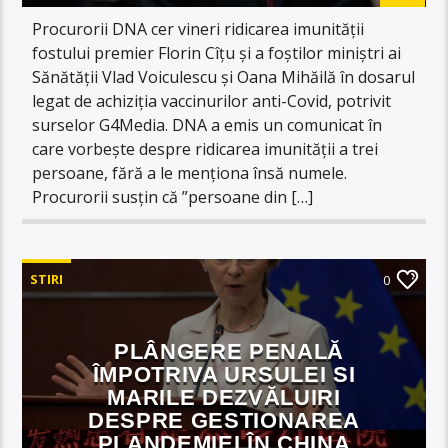
Procurorii DNA cer vineri ridicarea imunității
fostului premier Florin Cîțu și a foștilor miniștri ai
Sănătății Vlad Voiculescu și Oana Mihăilă în dosarul
legat de achiziția vaccinurilor anti-Covid, potrivit
surselor G4Media. DNA a emis un comunicat în
care vorbește despre ridicarea imunității a trei
persoane, fără a le menționa însă numele.
Procurorii susțin că ”persoane din […]
STIRI
0
PLÂNGERE PENALĂ
ÎMPOTRIVA URSULEI SI
MARILE DEZVĂLUIRI
DESPRE GESTIONAREA
PLANDEMIEI ÎN CHINA