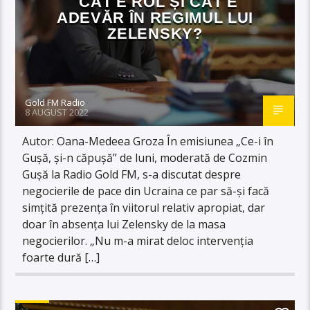
CÂT E ROL ȘI CÂT E
ADEVĂR ÎN REGIMUL LUI
ZELENSKY?
Gold FM Radio
8 AUGUST 2022
Autor: Oana-Medeea Groza În emisiunea „Ce-i în
Gușă, și-n căpușă” de luni, moderată de Cozmin
Gușă la Radio Gold FM, s-a discutat despre
negocierile de pace din Ucraina ce par să-și facă
simțită prezența în viitorul relativ apropiat, dar
doar în absența lui Zelensky de la masa
negocierilor. „Nu m-a mirat deloc intervenția
foarte dură […]