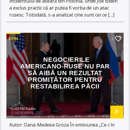
incidentului de aseară din Polonia, unde Joe Biden
a exclus practic că ar putea fi vorba de un atac
rusesc. Totodată, s-a analizat cine sunt cei ce […]
STIRI
1
NEGOCIERILE
AMERICANO-RUSE NU PAR
SĂ AIBĂ UN REZULTAT
PROMIȚĂTOR PENTRU
RESTABILIREA PĂCII
Gold FM Radio
15 NOIEMBRIE 2022
Autor: Oana-Medeea Groza În emisiunea „Ce-i în