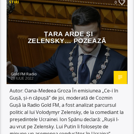
STIRI
0
ȚARA ARDE ȘI
ZELENSKY… POZEAZĂ
Gold FM Radio
28 IULIE 2022
Autor: Oana-Medeea Groza În emisiunea „Ce-i în
Gușă, și-n căpușă” de joi, moderată de Cozmin
Gușă la Radio Gold FM, a fost analizat parcursul
politic al lui Volodymyr Zelensky, de la comediant la
președintele Ucrainei. Ion Spânu declară: „Rușii l-
au vrut pe Zelensky. Lui Putin îi folosește de
minune un asemenea conducător în Ucraina”.