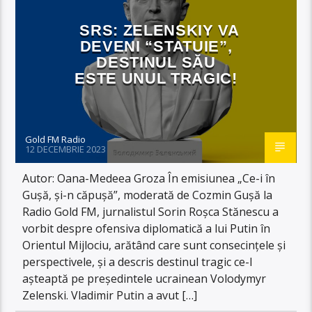
SRS: ZELENSKIY VA
DEVENI “STATUIE”,
DESTINUL SĂU
ESTE UNUL TRAGIC!
Gold FM Radio
12 DECEMBRIE 2023
Autor: Oana-Medeea Groza În emisiunea „Ce-i în
Gușă, și-n căpușă”, moderată de Cozmin Gușă la
Radio Gold FM, jurnalistul Sorin Roșca Stănescu a
vorbit despre ofensiva diplomatică a lui Putin în
Orientul Mijlociu, arătând care sunt consecințele și
perspectivele, și a descris destinul tragic ce-l
așteaptă pe președintele ucrainean Volodymyr
Zelenski. Vladimir Putin a avut […]