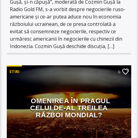
Gușă, și-n căpușă”, moderată de Cozmin Gușă la
Radio Gold FM, s-a vorbit despre negocierile ruso-
americane și ce-ar putea aduce nou în economia
războiului ucrainean, de ce presa controlată a
evitat să consemneze negocierile, respectiv ce
urmăresc americanii în negocierile cu chinezii din
Indonezia. Cozmin Gușă deschide discuția, […]
STIRI
0
OMENIREA ÎN PRAGUL
CELUI DE-AL TREILEA
RĂZBOI MONDIAL?