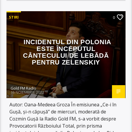
STIRI
0
INCIDENTUL DIN POLONIA
ESTE ÎNCEPUTUL
CÂNTECULUI DE LEBĂDĂ
PENTRU ZELENSKIY
Gold FM Radio
16 NOIEMBRIE 2022
Autor: Oana-Medeea Groza În emisiunea „Ce-i în
Gușă, și-n căpușă” de miercuri, moderată de
Cozmin Gușă la Radio Gold FM, s-a vorbit despre
Provocatorii Războiului Total, prin prisma